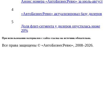
Анонс номера «АвтоБизнесРевю» за июль-август
4
«АвтоБизнесРевю» актуализировал базу дилеров
5
Доля флит-сегмента у дилеров опустилась ниже
20%
При использовании материалов с сайта ссылка на источник обязательна.
Все права защищены © «АвтоБизнесРевю», 2008–2026.