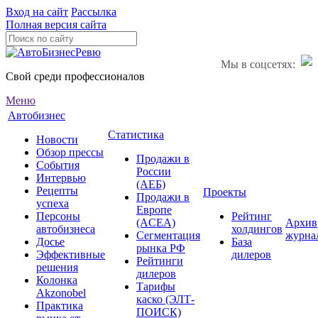
Вход на сайт
Рассылка
Полная версия сайта
Мы в соцсетях:
Свой среди профессионалов
Меню
Автобизнес
Статистика
Новости
Обзор прессы
Продажи в
События
России
Интервью
(АЕБ)
Рецепты
Проекты
Продажи в
успеха
Европе
Персоны
Рейтинг
(ACEA)
Архив
автобизнеса
холдингов
Сегментация
журна
Досье
База
рынка РФ
Эффективные
дилеров
Рейтинги
решения
дилеров
Колонка
Тарифы
Akzonobel
каско (ЭЛТ-
Практика
ПОИСК)