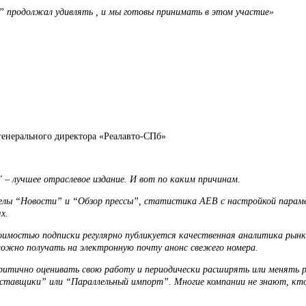
 продолжал удивлять , и мы готовы принимать в этом участие»
генерального директора «Реалавто-СПб»
 – лучшее отраслевое издание. И вот по каким причинам.
делы “Новости” и “Обзор прессы”, статистика AEB с настройкой пара
х.
имостью подписки регулярно публикуется качественная аналитика рынк
можно получать на электронную почту анонс свежего номера.
итично оценивать свою работу и периодически расширять или менять р
тавщики” или “Параллельный импорт”. Многие компании не знают, кто и