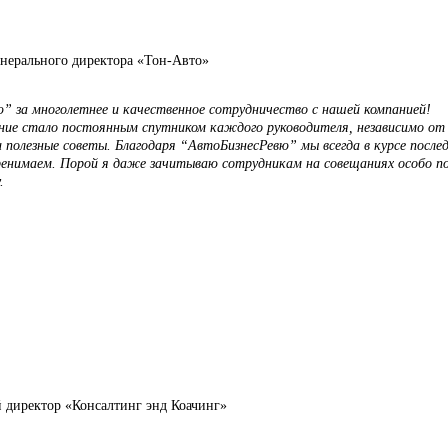
енерального директора «Тон-Авто»
” за многолетнее и качественное сотрудничество с нашей компанией!
ание стало постоянным спутником каждого руководителя, независимо от
 полезные советы. Благодаря “АвтоБизнесРевю” мы всегда в курсе после
еренимаем. Порой я даже зачитываю сотрудникам на совещаниях особо п
.
директор «Консалтинг энд Коачинг»