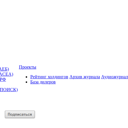
Проекты
АЕБ)
(ACEA)
Рейтинг холдингов
Архив журнала
Аудиожурнал
 РФ
База дилеров
Т-ПОИСК)