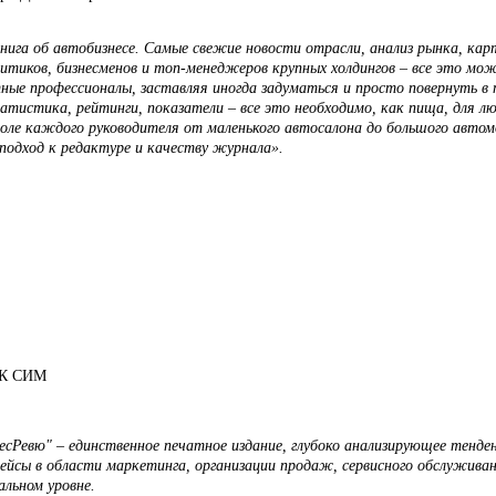
нига об автобизнесе. Самые свежие новости отрасли, анализ рынка, кар
итиков, бизнесменов и топ-менеджеров крупных холдингов – все это м
ые профессионалы, заставляя иногда задуматься и просто повернуть в 
атистика, рейтинги, показатели – все это необходимо, как пища, для л
ле каждого руководителя от маленького автосалона до большого автомо
подход к редактуре и качеству журнала».
ГК СИМ
есРевю" – единственное печатное издание, глубоко анализирующее тенде
ейсы в области маркетинга, организации продаж, сервисного обслуживан
альном уровне.