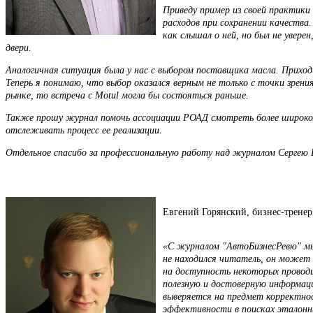
Приведу пример из своей практики
расходов при сохранении качества
как слышал о ней, но был не увер
двери.
Аналогичная ситуация была у нас с выбором поставщика масла. Приход
Теперь я понимаю, что выбор оказался верным не только с точки зрени
рынке, то встреча с Motul могла бы состояться раньше.
Также прошу журнал помочь ассоциации РОАД смотреть более широко на
отслеживать процесс ее реализации.
Отдельное спасибо за профессиональную работу над журналом Сергею 
Евгений Горянский, бизнес-трене
«С журналом "АвтоБизнесРевю" мы
не находился читатель, он может
на доступность некоторых провод
полезную и достоверную информац
выверяется на предмет корректно
эффективности в поисках эталонны