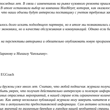
 последних лет. В связи с изменениями на рынке кузовного ремонта приш
. В итоге остановили выбор на компании MaxMeyer, которая, как оказало
ен, что наши объемы будут интересны поставщику с учетом требуемых зак
илось долго искать подходящего партнера, но в итоге мы познакомилис
я экономики, но и качества обслуживания и коммуникаций. Однако если бы
 перспективы авторынка и обязательно опубликовать новую программу пр
Баранову и Михаилу Чаплыгину».
р EGCoach
 дружны уже много лет. Считаю, что любой подписчик журнала получае
 быть уверен, что получит действительно интересную и полезную инфо
имых отраслевых мероприятий, в нашей стране есть ограниченное колич
ию. Как автор нескольких публикаций журнала могу заверить читателя
сти и актуальности предоставляемой информации. Сам активно использ
х значений по различным брендам и городам нашей необъятной страны. 