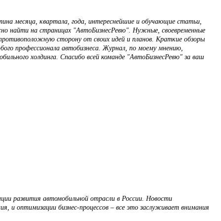
тина месяца, квартала, года, интереснейшие и обучающие статьи,
ожно найти на страницах "АвтоБизнесРевю". Нужные, своевременные
противоположную сторону от своих идей и планов. Краткие обзоры
юбого профессионала автобизнеса. Журнал, по моему мнению,
бильного холдинга. Спасибо всей команде "АвтоБизнесРевю" за ваш
нции развития автомобильной отрасли в России. Новости
ия, и оптимизации бизнес-процессов – все это заслуживает внимания