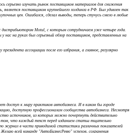
лось серьезно изучать рынок поставщиков материалов для снижения
сь, является поставщиком крупнейшего холдинга в РФ. Был удивлен так
упочных цен. Ошибался, сделал выводы, теперь стучусь смело в любые
ь с дистрибьютором Motul, с которым сотрудничаем уже четыре года.
 у нас на руках был серьезный обзор поставщиков, представленных на
езидента ассоциации после его избрания, а главное, регулярно
т доступ к миру практиков автобизнеса. И в каком бы городе
рмацию, доступную профессионалам сообщества автобизнеса. Несмотря
ество источников, из которых можно почерпнуть действительно
 в том, что каждый текст перед изданием статьи тщательно
ую журнал в части приводимой статистики различных показателей
Желаю всей команде "АвтоБизнесРевю" успехов, сохранения