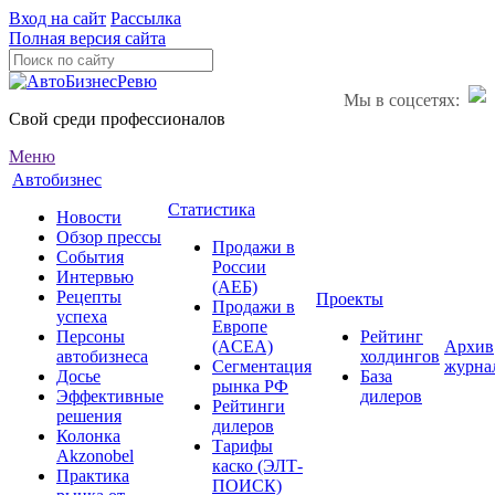
Вход на сайт
Рассылка
Полная версия сайта
Мы в соцсетях:
Свой среди профессионалов
Меню
Автобизнес
Статистика
Новости
Обзор прессы
Продажи в
События
России
Интервью
(АЕБ)
Рецепты
Проекты
Продажи в
успеха
Европе
Персоны
Рейтинг
(ACEA)
Архив
автобизнеса
холдингов
Сегментация
журна
Досье
База
рынка РФ
Эффективные
дилеров
Рейтинги
решения
дилеров
Колонка
Тарифы
Akzonobel
каско (ЭЛТ-
Практика
ПОИСК)