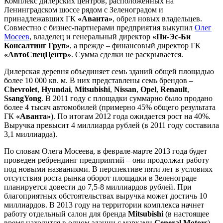
Комплекс дилерских центров, расположенных на
Ленинградском шоссе рядом с Зеленоградом и
принадлежавших ГК
«Аванта»
, обрел новых владельцев.
Совместно с бизнес-партнерами предприятия выкупил
Олег
Мосеев
, владелец и генеральный директор
«Пи-Эс-Би
Консалтинг Груп»
, а прежде – финансовый директор ГК
«АвтоСпецЦентр»
. Сумма сделки не раскрывается.
Дилерская деревня объединяет семь зданий общей площадью
более 10 000 кв. м. В них представлены семь брендов –
Chevrolet
,
Hyundai
,
Mitsubishi
,
Nissan
,
Opel
,
Renault
,
SsangYong
. В 2011 году с площадки суммарно было продано
более 4 тысяч автомобилей (примерно 45% общего результата
ГК
«Аванта»
). По итогам 2012 года ожидается рост на 40%.
Выручка превысит 4 миллиарда рублей (в 2011 году составила
3,1 миллиарда).
По словам Олега Мосеева, в феврале-марте 2013 года будет
проведен ребрендинг предприятий – они продолжат работу
под новыми названиями. В перспективе пяти лет в условиях
отсутствия роста рынка оборот площадки в Зеленограде
планируется довести до 7,5-8 миллиардов рублей. При
благоприятных обстоятельствах выручка может достичь 10
миллиардов. В 2013 году на территории комплекса начнет
работу отдельный салон для бренда
Mitsubishi
(в настоящее
время находится в одном здании с марками
General Motors
).