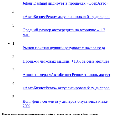
Jetour Dashing лидирует в продажах «СберАвто»
4
«АвтоБизнесРевю» актуализировал базу дилеров
5
Средний размер автокредита на вторичке – 1,2
млн
1
Рынок показал лучший результат с начала года
2
Продажи легковых машин: +13% за семь месяцев
3
Анонс номера «АвтоБизнесРевю» за июль-август
4
«АвтоБизнесРевю» актуализировал базу дилеров
5
Доля флит-сегмента у дилеров опустилась ниже
20%
При использовании материалов с сайта ссылка на источник обязательна.