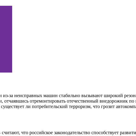
и из-за неисправных машин стабильно вызывают широкий резонан
ми, отчаявшись отремонтировать отечественный внедорожник по
 существует ли потребительский терроризм, что грозит автоком
Б
считают, что российское законодательство способствует разви