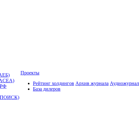
Проекты
АЕБ)
(ACEA)
Рейтинг холдингов
Архив журнала
Аудиожурнал
 РФ
База дилеров
Т-ПОИСК)