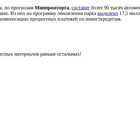
м, по прогнозам
Минпромторга
,
составят
более 90 тысяч автомо
ашин. Из них на программу обновления парка
выделено
17,5 милл
а компенсацию процентных платежей по инвесткредитам.
ресных материалов раньше остальных!