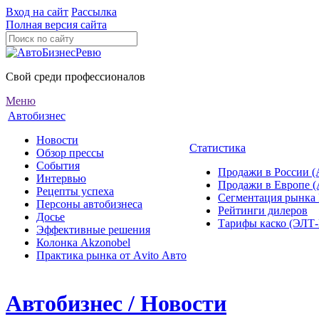
Вход на сайт
Рассылка
Полная версия сайта
Свой среди профессионалов
Меню
Автобизнес
Новости
Статистика
Обзор прессы
События
Продажи в России (
Интервью
Продажи в Европе 
Рецепты успеха
Сегментация рынка
Персоны автобизнеса
Рейтинги дилеров
Досье
Тарифы каско (ЭЛ
Эффективные решения
Колонка Akzonobel
Практика рынка от Аvito Авто
Автобизнес / Новости