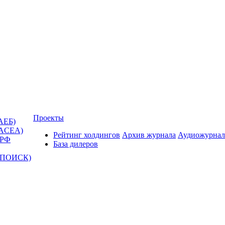
Проекты
АЕБ)
(ACEA)
Рейтинг холдингов
Архив журнала
Аудиожурнал
 РФ
База дилеров
Т-ПОИСК)