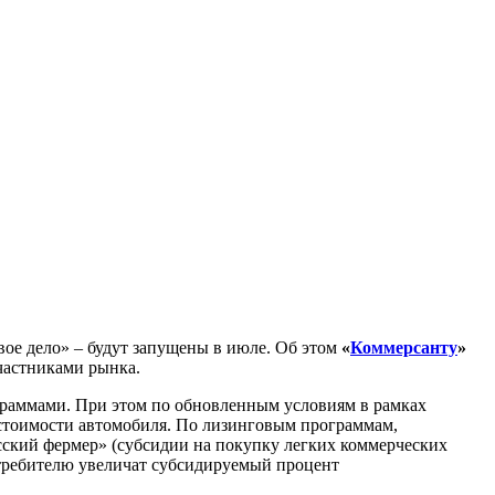
ое дело» – будут запущены в июле. Об этом
«
Коммерсанту
»
частниками рынка.
граммами. При этом по обновленным условиям в рамках
стоимости автомобиля. По лизинговым программам,
сский фермер» (субсидии на покупку легких коммерческих
потребителю увеличат субсидируемый процент