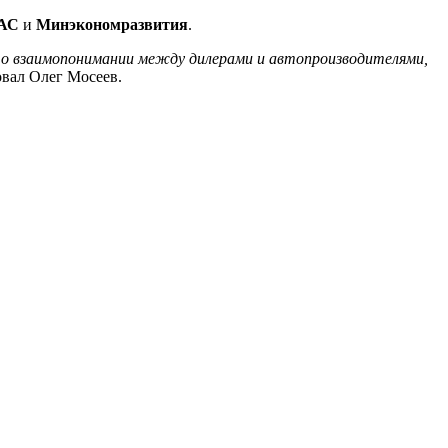
АС
и
Минэкономразвития
.
 о взаимопонимании между дилерами и автопроизводителями,
овал Олег Мосеев.