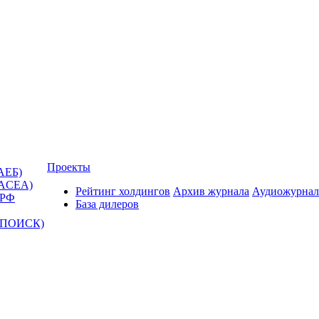
Проекты
АЕБ)
(ACEA)
Рейтинг холдингов
Архив журнала
Аудиожурнал
 РФ
База дилеров
Т-ПОИСК)