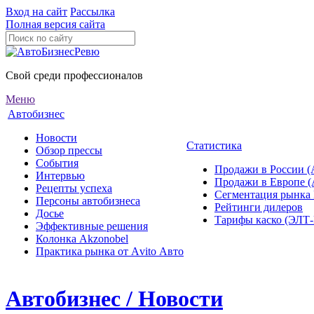
Вход на сайт
Рассылка
Полная версия сайта
Свой среди профессионалов
Меню
Автобизнес
Новости
Статистика
Обзор прессы
События
Продажи в России (
Интервью
Продажи в Европе 
Рецепты успеха
Сегментация рынка
Персоны автобизнеса
Рейтинги дилеров
Досье
Тарифы каско (ЭЛ
Эффективные решения
Колонка Akzonobel
Практика рынка от Аvito Авто
Автобизнес / Новости