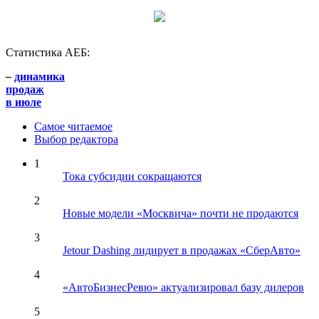
Статистика АЕБ:
–
динамика
продаж
в июле
Самое читаемое
Выбор редактора
1
Тока субсидии сокращаются
2
Новые модели «Москвича» почти не продаются
3
Jetour Dashing лидирует в продажах «СберАвто»
4
«АвтоБизнесРевю» актуализировал базу дилеров
5