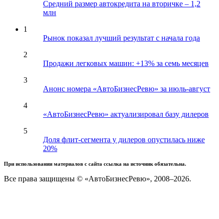
Средний размер автокредита на вторичке – 1,2
млн
1
Рынок показал лучший результат с начала года
2
Продажи легковых машин: +13% за семь месяцев
3
Анонс номера «АвтоБизнесРевю» за июль-август
4
«АвтоБизнесРевю» актуализировал базу дилеров
5
Доля флит-сегмента у дилеров опустилась ниже
20%
При использовании материалов с сайта ссылка на источник обязательна.
Все права защищены © «АвтоБизнесРевю», 2008–2026.