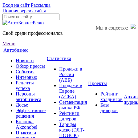
Вход на сайт
Рассылка
Полная версия сайта
Мы в соцсетях:
Свой среди профессионалов
Меню
Автобизнес
Статистика
Новости
Обзор прессы
Продажи в
События
России
Интервью
(АЕБ)
Рецепты
Проекты
Продажи в
успеха
Европе
Персоны
Рейтинг
(ACEA)
Архив
автобизнеса
холдингов
Сегментация
журна
Досье
База
рынка РФ
Эффективные
дилеров
Рейтинги
решения
дилеров
Колонка
Тарифы
Akzonobel
каско (ЭЛТ-
Практика
ПОИСК)