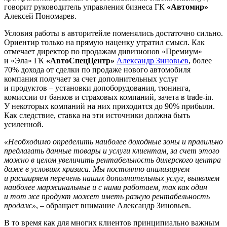
говорит руководитель управления бизнеса ГК
«Автомир»
Алексей Пономарев.
Условия работы в авторитейле поменялись достаточно сильно.
Ориентир только на прямую наценку утратил смысл. Как
отмечает директор по продажам дивизионов «Премиум»
и «Эла» ГК
«АвтоСпецЦентр»
Александр Зиновьев
, более
70% дохода от сделки по продаже нового автомобиля
компания получает за счет дополнительных услуг
и продуктов – установки допоборудования, тюнинга,
комиссии от банков и страховых компаний, зачета в trade-in.
У некоторых компаний на них приходится до 90% прибыли.
Как следствие, ставка на эти источники должна быть
усиленной.
«Необходимо определить наиболее доходные зоны и правильно
предлагать данные товары и услуги клиентам, за счет этого
можно в целом увеличить рентабельность дилерского центра
даже в условиях кризиса. Мы постоянно анализируем
и расширяем перечень наших дополнительных услуг, выявляем
наиболее маржинальные и с ними работаем, так как один
и тот же продукт может иметь разную рентабельность
продаж»
, – обращает внимание Александр Зиновьев.
В то время как для многих клиентов принципиально важным