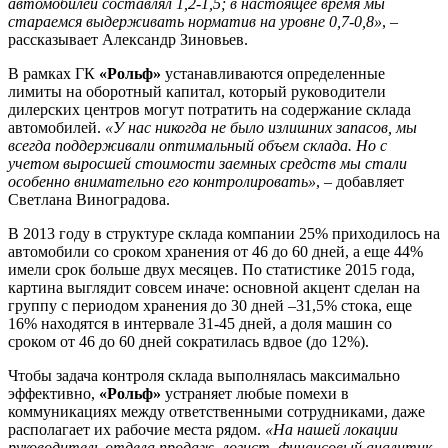
автомобилей составлял 1,2-1,5; в настоящее время мы
стараемся выдерживать норматив на уровне 0,7-0,8»
, –
рассказывает Александр Зиновьев.
В рамках ГК
«Рольф»
устанавливаются определенные
лимиты на оборотный капитал, который руководители
дилерских центров могут потратить на содержание склада
автомобилей.
«У нас никогда не было излишних запасов, мы
всегда поддерживали оптимальный объем склада. Но с
учетом выросшей стоимости заемных средств мы стали
особенно внимательно его контролировать»
, – добавляет
Светлана Виноградова.
В 2013 году в структуре склада компании 25% приходилось на
автомобили со сроком хранения от 46 до 60 дней, а еще 44%
имели срок больше двух месяцев. По статистике 2015 года,
картина выглядит совсем иначе: основной акцент сделан на
группу с периодом хранения до 30 дней –31,5% стока, еще
16% находятся в интервале 31-45 дней, а доля машин со
сроком от 46 до 60 дней сократилась вдвое (до 12%).
Чтобы задача контроля склада выполнялась максимально
эффективно,
«Рольф»
устраняет любые помехи в
коммуникациях между ответственными сотрудниками, даже
располагает их рабочие места рядом.
«На нашей локации
руководитель отдела продаж, логист, финансовый аналитик