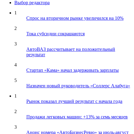
Выбор редактора
1
Спрос на вторичном рынке увеличился на 10%
2
Тока субсидии сокращаются
3
АвтоВАЗ рассчитывает на положительный
результат
4
Стартап «Кама» начал задерживать зарплаты
5
Назначен новый руководитель «Соллерс Алабуга»
1
Рынок показал лучший результат с начала года
2
Продажи легковых машин: +13% за семь месяцев
3
Анонс номера «АвтоБизнесРевю» за июль-август