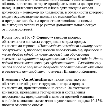
обзвоны клиентов, которые приобрели машины два-три года
назад. В дилерских центрах
Nissan
даже введена особая
должность – менеджер по лояльности, в обязанности которого
входит осуществление звонков по имеющейся базе
и предложение обмена прежнего автомобиля на новый
на выгодных условиях (с учетом дополнительного бонуса
от производителя).
Кроме того, в ГК
«У Сервис+»
внедрен процесс
обязательного контакта сотрудников отдела продаж
с клиентами сервиса.
«Пока владелец ожидает машину после
обслуживания, продавец может предложить ему проведение
тест-драйва одной из новых моделей или обсуждение
возможных вариантов осуществления сделки в trade-in. Этот
подход показывает хорошую эффективность. Благодаря ему
отдел продаж регулярно получает дополнительных клиентов
и реализует автомобили»
, – отмечает Владимир Кривнов.
В холдинге
«АвтоСпецЦентр»
также практикуется
обязательное общение сотрудников отдела продаж
с клиентами, приезжающими на сервис. За счет таких
контактов, проведения тест-драйвов и составления
персональных предложений с зачетом прежней машины
в trade-in компания ежемесячно осуществляет порядка 10-15%
продаж от общего объема.