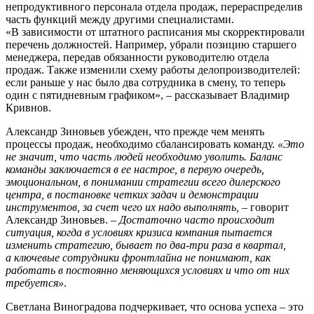
непродуктивного персонала отдела продаж, перераспределив
часть функций между другими специалистами.
«В зависимости от штатного расписания мы скорректировали
перечень должностей. Например, убрали позицию старшего
менеджера, передав обязанности руководителю отдела
продаж. Также изменили схему работы делопроизводителей:
если раньше у нас было два сотрудника в смену, то теперь
один с пятидневным графиком», – рассказывает Владимир
Кривнов.
Александр Зиновьев убежден, что прежде чем менять
процессы продаж, необходимо сбалансировать команду.
«Это
не значит, что часть людей необходимо уволить. Баланс
команды заключается в ее настрое, в первую очередь,
эмоциональном, в понимании стратегии всего дилерского
центра, в постановке четких задач и демонстрации
инструментов, за счет чего их надо выполнять,
– говорит
Александр Зиновьев. –
Достаточно часто происходит
ситуация, когда в условиях кризиса компания пытается
изменить стратегию, бывает по два-три раза в квартал,
а ключевые сотрудники фронтлайна не понимают, как
работать в постоянно меняющихся условиях и что от них
требуется»
.
Светлана Виноградова подчеркивает, что основа успеха – это