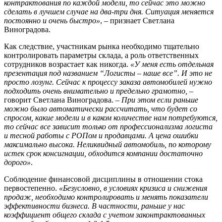
контрактования по каждой модели, то сейчас это можно
сделать в лучшем случае на два-три дня. Ситуация меняется
постоянно и очень быстро»
, – признает Светлана
Виноградова.
Как следствие, участникам рынка необходимо тщательно
контролировать параметры склада, а роль ответственных
сотрудников возрастает как никогда.
«У меня есть отдельная
презентация под названием “Логисты – наше все”. И это не
просто лозунг. Сейчас к процессу заказа автомобилей нужно
подходить очень внимательно и предельно грамотно,
–
говорит Светлана Виноградова. –
При этом если раньше
можно было автоматически рассчитать, что будет со
спросом, какие модели и в каком количестве нам потребуются,
то сейчас все зависит только от профессионализма логиста
и тесной работы с РОПом и продавцами. А цена ошибки
максимально высока. Неликвидный автомобиль, по которому
истек срок консигнации, обходится компании достаточно
дорого»
.
Соблюдение финансовой дисциплины в отношении стока
первостепенно.
«Безусловно, в условиях кризиса и снижения
продаж, необходимо контролировать и менять показатели
эффективности бизнеса. В частности, раньше у нас
коэффициент общего склада с учетом законтрактованных