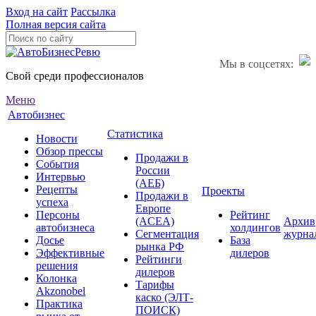
Вход на сайт
Рассылка
Полная версия сайта
Мы в соцсетях:
Свой среди профессионалов
Меню
Автобизнес
Статистика
Новости
Обзор прессы
Продажи в
События
России
Интервью
(АЕБ)
Рецепты
Проекты
Продажи в
успеха
Европе
Персоны
Рейтинг
(ACEA)
Архив
автобизнеса
холдингов
Сегментация
журна
Досье
База
рынка РФ
Эффективные
дилеров
Рейтинги
решения
дилеров
Колонка
Тарифы
Akzonobel
каско (ЭЛТ-
Практика
ПОИСК)