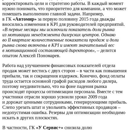
корректировать цели и стратегию работы. В каждый момент
нужно понимать, что приоритетно для компании, а что может
помешать выполнению главной задачи. Например,
в ГК
«Автомир»
за первую половину 2015 года дважды
вносились изменения в KPI для руководителей предприятий.
«В первые месяцы мы исключили показатель доли рынка
из мотивации менеджмента дилерских центров. Однако
во II квартале количественные показатели продаж и доли
рынка снова включены в KPI и имеют значительный вес
в мотивационной составляющей директоров»
, – делится
опытом Алексей Пономарев.
Работа над улучшением финансовых показателей отдела
продаж может вестись с двух сторон – в части как повышения
прибыли, так и сокращения издержек. Конечно, фонд оплаты
труда остается основной графой расходов любого дилера,
поэтому неудивительно, что на фоне падения рынка
происходят процессы оптимизации персонала. Вместе с тем
участники отрасли хорошо усвоили уроки 2009 года
и дорожат ценными сотрудниками, генерирующими прибыль.
Слепо урезать штат и увольнять эффективных продавцов –
недопустимая ошибка. Резервы для оптимизации необходимо
искать в других плоскостях.
В частности, ГК
«У Сервис+»
снизила долю