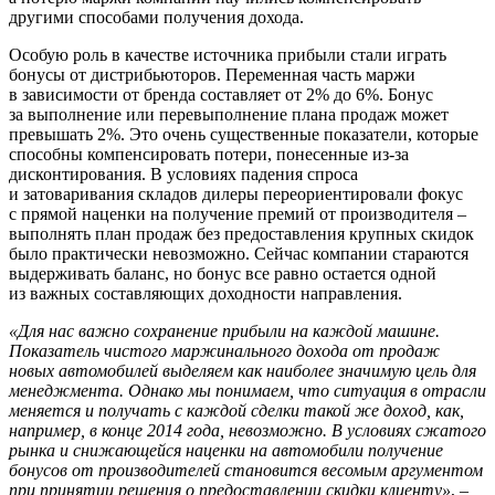
другими способами получения дохода.
Особую роль в качестве источника прибыли стали играть
бонусы от дистрибьюторов. Переменная часть маржи
в зависимости от бренда составляет от 2% до 6%. Бонус
за выполнение или перевыполнение плана продаж может
превышать 2%. Это очень существенные показатели, которые
способны компенсировать потери, понесенные из-за
дисконтирования. В условиях падения спроса
и затоваривания складов дилеры переориентировали фокус
с прямой наценки на получение премий от производителя –
выполнять план продаж без предоставления крупных скидок
было практически невозможно. Сейчас компании стараются
выдерживать баланс, но бонус все равно остается одной
из важных составляющих доходности направления.
«Для нас важно сохранение прибыли на каждой машине.
Показатель чистого маржинального дохода от продаж
новых автомобилей выделяем как наиболее значимую цель для
менеджмента. Однако мы понимаем, что ситуация в отрасли
меняется и получать с каждой сделки такой же доход, как,
например, в конце 2014 года, невозможно. В условиях сжатого
рынка и снижающейся наценки на автомобили получение
бонусов от производителей становится весомым аргументом
при принятии решения о предоставлении скидки клиенту»
, –