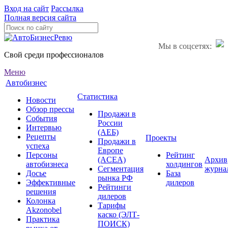
Вход на сайт
Рассылка
Полная версия сайта
Мы в соцсетях:
Свой среди профессионалов
Меню
Автобизнес
Статистика
Новости
Обзор прессы
Продажи в
События
России
Интервью
(АЕБ)
Рецепты
Проекты
Продажи в
успеха
Европе
Персоны
Рейтинг
(ACEA)
Архив
автобизнеса
холдингов
Сегментация
журна
Досье
База
рынка РФ
Эффективные
дилеров
Рейтинги
решения
дилеров
Колонка
Тарифы
Akzonobel
каско (ЭЛТ-
Практика
ПОИСК)