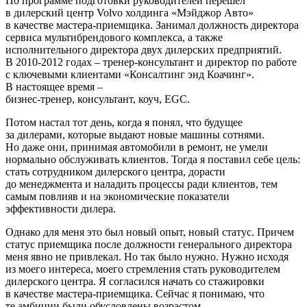
По программе подготовки руководителей перешел
в дилерский центр Volvo холдинга «Мэйджор Авто»
в качестве мастера-приемщика. Занимал должность директора
сервиса мультибрендового комплекса, а также
исполнительного директора двух дилерских предприятий.
В 2010-2012 годах – тренер-консультант и директор по работе
с ключевыми клиентами «Консалтинг энд Коачинг».
В настоящее время –
бизнес-тренер, консультант, коуч, EGC.
Потом настал тот день, когда я понял, что будущее
за дилерами, которые выдают новые машины сотнями.
Но даже они, принимая автомобили в ремонт, не умели
нормально обслуживать клиентов. Тогда я поставил себе цель:
стать сотрудником дилерского центра, дорасти
до менеджмента и наладить процессы ради клиентов, тем
самым повлияв и на экономические показатели
эффективности дилера.
Однако для меня это был новый опыт, новый статус. Причем
статус приемщика после должности генерального директора
меня явно не привлекал. Но так было нужно. Нужно исходя
из моего интереса, моего стремления стать руководителем
дилерского центра. Я согласился начать со стажировки
в качестве мастера-приемщика. Сейчас я понимаю, что
те амбиции были обусловлены возрастом.