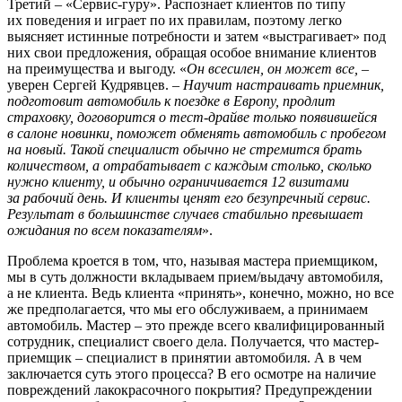
Третий – «Сервис-гуру». Распознает клиентов по типу
их поведения и играет по их правилам, поэтому легко
выясняет истинные потребности и затем «выстрагивает» под
них свои предложения, обращая особое внимание клиентов
на преимущества и выгоду. «
Он всесилен, он может все,
–
уверен Сергей Кудрявцев. –
Научит настраивать приемник,
подготовит автомобиль к поездке в Европу, продлит
страховку, договорится о тест-драйве только появившейся
в салоне новинки, поможет обменять автомобиль с пробегом
на новый. Такой специалист обычно не стремится брать
количеством, а отрабатывает с каждым столько, сколько
нужно клиенту, и обычно ограничивается 12 визитами
за рабочий день. И клиенты ценят его безупречный сервис.
Результат в большинстве случаев стабильно превышает
ожидания по всем показателям
».
Проблема кроется в том, что, называя мастера приемщиком,
мы в суть должности вкладываем прием/выдачу автомобиля,
а не клиента. Ведь клиента «принять», конечно, можно, но все
же предполагается, что мы его обслуживаем, а принимаем
автомобиль. Мастер – это прежде всего квалифицированный
сотрудник, специалист своего дела. Получается, что мастер-
приемщик – специалист в принятии автомобиля. А в чем
заключается суть этого процесса? В его осмотре на наличие
повреждений лакокрасочного покрытия? Предупреждении