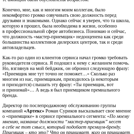
Конечно, мне, как и многим моим коллегам, было
некомфортно громко озвучивать свою должность перед
друзьями и знакомыми. Однако сейчас я уверен, что та школа,
которую я прошел, была необходима в жизни, особенно
в профессиональной сфере автобизнеса. Понимаю и сейчас,
что должность «мастер-приемщик» недооценена как среди
большинства коллективов дилерских центров, так и среди
автовладельцев.
Как-то раз один из клиентов сервиса начал громко требовать
руководителя сервиса. Я подошел к нему с желанием помочь.
Но, взглянув на мой бейджик, он обронил следующую фразу:
«Приемщик мне тут точно не поможет…» Сколько раз
многим из нас, приемщикам, приходилось (а некоторым
и приходится) слышать эту фразу: «Ты приемщик, вот
и принимай»… А ведь я был приемщиком премиального
бренда.
Директор по послепродажному обслуживанию группы
компаний
«Артекс»
Роман Суриков высказывает свое мнение
о «приемщике» в сервисе премиального сегмента: «
По моему
мнению, название должности “мастер-приемщик” несет
в себе не тот смысл, который подобает премиум-бренду.
Приемщик – кто это? Что он принимает, кого он принимает,