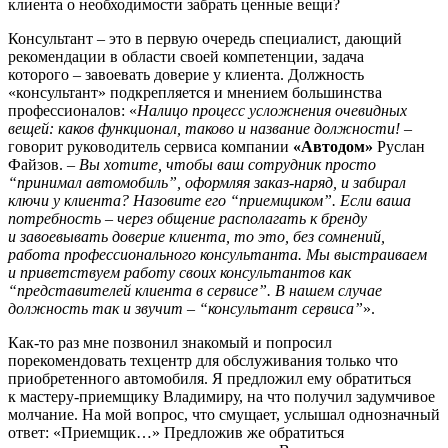
клиента о необходимости забрать ценные вещи?
Консультант – это в первую очередь специалист, дающий
рекомендации в области своей компетенции, задача
которого – завоевать доверие у клиента. Должность
«консультант» подкрепляется и мнением большинства
профессионалов: «
Налицо процесс усложнения очевидных
вещей: каков функционал, таково и название должности!
–
говорит руководитель сервиса компании
«Автодом»
Руслан
Файзов. –
Вы хотите, чтобы ваш сотрудник просто
“принимал автомобиль”, оформляя заказ-наряд, и забирал
ключи у клиента? Назовите его “приемщиком”. Если ваша
потребность – через общение располагать к бренду
и завоевывать доверие клиента, то это, без сомнений,
работа профессионального консультанта. Мы выстраиваем
и приветствуем работу своих консультантов как
“представителей клиента в сервисе”. В нашем случае
должность так и звучит – “консультант сервиса”
».
Как-то раз мне позвонил знакомый и попросил
порекомендовать техцентр для обслуживания только что
приобретенного автомобиля. Я предложил ему обратиться
к мастеру-приемщику Владимиру, на что получил задумчивое
молчание. На мой вопрос, что смущает, услышал однозначный
ответ: «Приемщик…» Предложив же обратиться