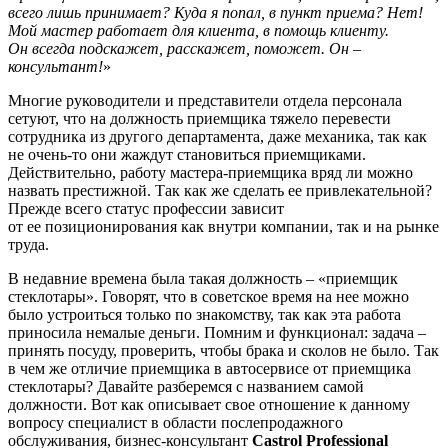
всего лишь принимает? Куда я попал, в пункт приема? Нет!
Мой мастер работает для клиента, в помощь клиенту.
Он всегда подскажет, расскажет, поможет. Он –
консультант!
»
Многие руководители и представители отдела персонала
сетуют, что на должность приемщика тяжело перевести
сотрудника из другого департамента, даже механика, так как
не очень-то они жаждут становиться приемщиками.
Действительно, работу мастера-приемщика вряд ли можно
назвать престижной. Так как же сделать ее привлекательной?
Прежде всего статус профессии зависит
от ее позиционирования как внутри компании, так и на рынке
труда.
В недавние времена была такая должность – «приемщик
стеклотары». Говорят, что в советское время на нее можно
было устроиться только по знакомству, так как эта работа
приносила немалые деньги. Помним и функционал: задача –
принять посуду, проверить, чтобы брака и сколов не было. Так
в чем же отличие приемщика в автосервисе от приемщика
стеклотары? Давайте разберемся с названием самой
должности. Вот как описывает свое отношение к данному
вопросу специалист в области послепродажного
обслуживания, бизнес-консультант
Castrol Professional