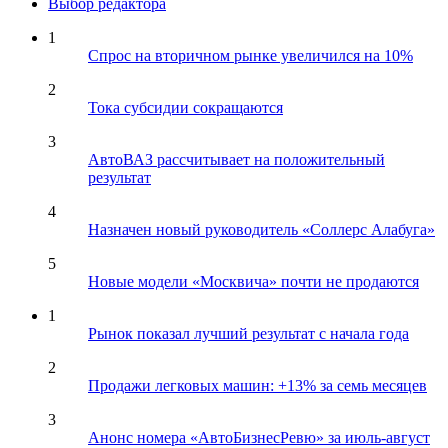
Выбор редактора
1
Спрос на вторичном рынке увеличился на 10%
2
Тока субсидии сокращаются
3
АвтоВАЗ рассчитывает на положительный
результат
4
Назначен новый руководитель «Соллерс Алабуга»
5
Новые модели «Москвича» почти не продаются
1
Рынок показал лучший результат с начала года
2
Продажи легковых машин: +13% за семь месяцев
3
Анонс номера «АвтоБизнесРевю» за июль-август