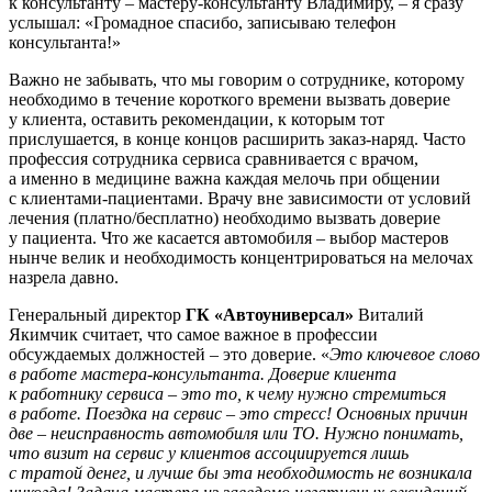
к консультанту – мастеру-консультанту Владимиру, – я сразу
услышал: «Громадное спасибо, записываю телефон
консультанта!»
Важно не забывать, что мы говорим о сотруднике, которому
необходимо в течение короткого времени вызвать доверие
у клиента, оставить рекомендации, к которым тот
прислушается, в конце концов расширить заказ-наряд. Часто
профессия сотрудника сервиса сравнивается с врачом,
а именно в медицине важна каждая мелочь при общении
с клиентами-пациентами. Врачу вне зависимости от условий
лечения (платно/бесплатно) необходимо вызвать доверие
у пациента. Что же касается автомобиля – выбор мастеров
нынче велик и необходимость концентрироваться на мелочах
назрела давно.
Генеральный директор
ГК «Автоуниверсал»
Виталий
Якимчик считает, что самое важное в профессии
обсуждаемых должностей – это доверие. «
Это ключевое слово
в работе мастера-консультанта. Доверие клиента
к работнику сервиса – это то, к чему нужно стремиться
в работе. Поездка на сервис – это стресс! Основных причин
две – неисправность автомобиля или ТО. Нужно понимать,
что визит на сервис у клиентов ассоциируется лишь
с тратой денег, и лучше бы эта необходимость не возникала