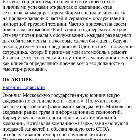
Я всегда гордился тем, что шел по пути своего отца
и личными успехами открыл свою компанию, став
ее генеральным директором. Фирма специализировалась
на продаже запасных частей и сервисном обслуживании
импортной грузовой техники. Часто я приезжал на своем
новеньком автомобиле Ford в один из дилерских центров.
Отмечая потенциалы в обслуживании, каждый раз выделял
для себя те моменты, на которые сделал бы акцент, будучи
руководителем этого предприятия. Один из них – поведение
сотрудника, который принимал мой автомобиль в ремонт.
Я считал, что его спешка и отсутствие желания понять меня
как клиента определялись прежде всего его должностью –
«мастер-приемщик».
ОБ АВТОРЕ
Евгений Горянский
Окончил Московскую государственную юридическую
академию по специальности «юрист». Получил второе
высшее образование («экономист-менеджер») в Московской
академии рынка труда и информационных технологий.
Карьеру начал с должности юриста в автомобильной
компании. Возглавлял компанию «Шарк», занимающуюся
продажей запчастей и объединяющую сеть СТОА
по обслуживанию импортной грузовой техники.