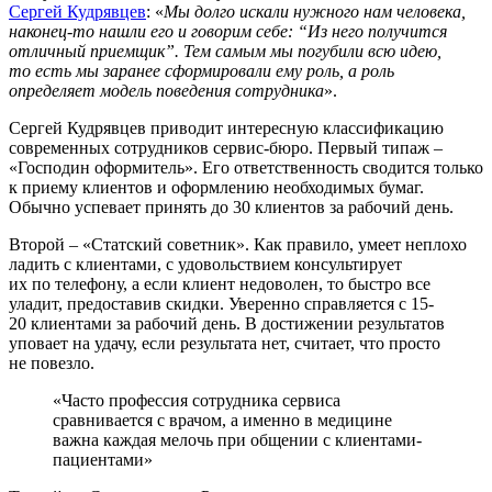
Сергей Кудрявцев
: «
Мы долго искали нужного нам человека,
наконец-то нашли его и говорим себе: “Из него получится
отличный приемщик”. Тем самым мы погубили всю идею,
то есть мы заранее сформировали ему роль, а роль
определяет модель поведения сотрудника
».
Сергей Кудрявцев приводит интересную классификацию
современных сотрудников сервис-бюро. Первый типаж –
«Господин оформитель». Его ответственность сводится только
к приему клиентов и оформлению необходимых бумаг.
Обычно успевает принять до 30 клиентов за рабочий день.
Второй – «Статский советник». Как правило, умеет неплохо
ладить с клиентами, с удовольствием консультирует
их по телефону, а если клиент недоволен, то быстро все
уладит, предоставив скидки. Уверенно справляется с 15-
20 клиентами за рабочий день. В достижении результатов
уповает на удачу, если результата нет, считает, что просто
не повезло.
«Часто профессия сотрудника сервиса
сравнивается с врачом, а именно в медицине
важна каждая мелочь при общении с клиентами-
пациентами»