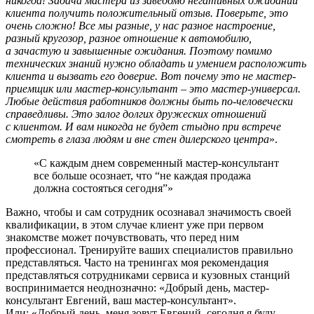
никогда! Задача мастера из заведомо негативных ожиданий
клиента получить положительный отзыв. Поверьте, это
очень сложно! Все мы разные, у нас разное настроение,
разный кругозор, разное отношение к автомобилю,
а зачастую и завышенные ожидания. Поэтому помимо
технических знаний нужно обладать и умением расположить
клиента и вызвать его доверие. Вот почему это не мастер-
приемщик или мастер-консультант – это мастер-универсал.
Любые действия работников должны быть по-человечески
справедливы. Это залог долгих дружеских отношений
с клиентом. И вам никогда не будет стыдно при встрече
смотреть в глаза людям и вне стен дилерского центра
».
«С каждым днем современный мастер-консультант
все больше осознает, что “не каждая продажа
должна состояться сегодня”»
Важно, чтобы и сам сотрудник осознавал значимость своей
квалификации, в этом случае клиент уже при первом
знакомстве может почувствовать, что перед ним
профессионал. Тренируйте ваших специалистов правильно
представляться. Часто на тренингах моя рекомендация
представляться сотрудниками сервиса и кузовных станций
воспринимается неоднозначно: «Добрый день, мастер-
консультант Евгений, ваш мастер-консультант».
Или: «Добрый день, меня зовут Евгений, сегодня я буду