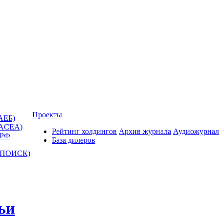
Проекты
АЕБ)
(ACEA)
Рейтинг холдингов
Архив журнала
Аудиожурнал
 РФ
База дилеров
Т-ПОИСК)
ьи