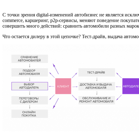
С точки зрения digital-изменений автобизнес не является искл
commerce, каршеринг, p2p-сервисы, меняют поведение покупате
совершить много действий: сравнить автомобили разных марок
Что остается дилеру в этой цепочке? Тест-драйв, выдача автом