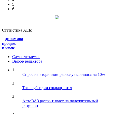
5
6
Статистика АЕБ:
–
динамика
продаж
в июле
Самое читаемое
Выбор редактора
1
Спрос на вторичном рынке увеличился на 10%
2
Тока субсидии сокращаются
3
АвтоВАЗ рассчитывает на положительный
результат