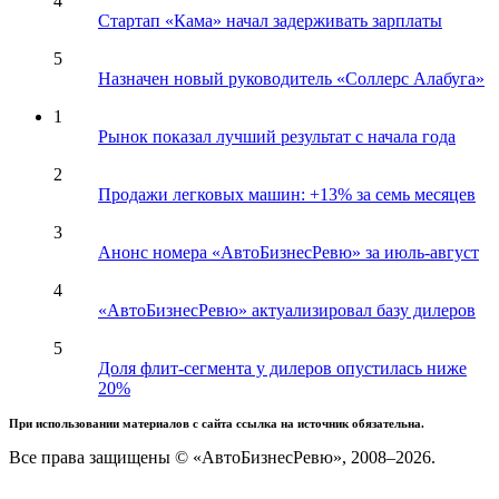
4
Стартап «Кама» начал задерживать зарплаты
5
Назначен новый руководитель «Соллерс Алабуга»
1
Рынок показал лучший результат с начала года
2
Продажи легковых машин: +13% за семь месяцев
3
Анонс номера «АвтоБизнесРевю» за июль-август
4
«АвтоБизнесРевю» актуализировал базу дилеров
5
Доля флит-сегмента у дилеров опустилась ниже
20%
При использовании материалов с сайта ссылка на источник обязательна.
Все права защищены © «АвтоБизнесРевю», 2008–2026.