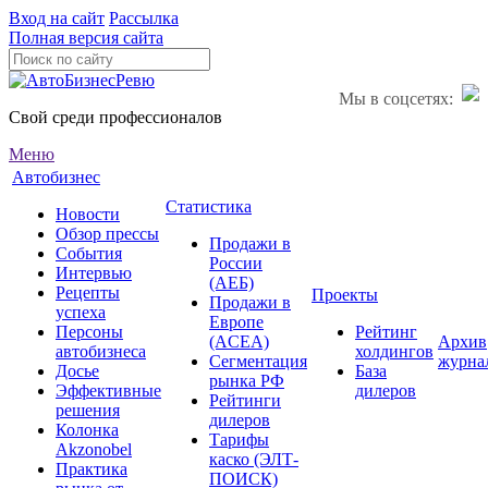
Вход на сайт
Рассылка
Полная версия сайта
Мы в соцсетях:
Свой среди профессионалов
Меню
Автобизнес
Статистика
Новости
Обзор прессы
Продажи в
События
России
Интервью
(АЕБ)
Рецепты
Проекты
Продажи в
успеха
Европе
Персоны
Рейтинг
(ACEA)
Архив
автобизнеса
холдингов
Сегментация
журна
Досье
База
рынка РФ
Эффективные
дилеров
Рейтинги
решения
дилеров
Колонка
Тарифы
Akzonobel
каско (ЭЛТ-
Практика
ПОИСК)