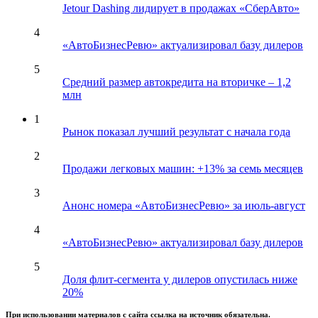
Jetour Dashing лидирует в продажах «СберАвто»
4
«АвтоБизнесРевю» актуализировал базу дилеров
5
Средний размер автокредита на вторичке – 1,2
млн
1
Рынок показал лучший результат с начала года
2
Продажи легковых машин: +13% за семь месяцев
3
Анонс номера «АвтоБизнесРевю» за июль-август
4
«АвтоБизнесРевю» актуализировал базу дилеров
5
Доля флит-сегмента у дилеров опустилась ниже
20%
При использовании материалов с сайта ссылка на источник обязательна.