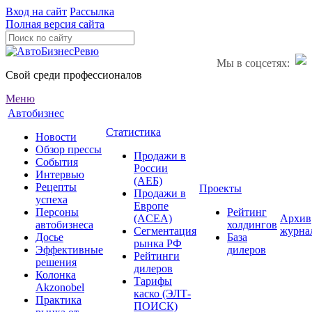
Вход на сайт
Рассылка
Полная версия сайта
Мы в соцсетях:
Свой среди профессионалов
Меню
Автобизнес
Статистика
Новости
Обзор прессы
Продажи в
События
России
Интервью
(АЕБ)
Рецепты
Проекты
Продажи в
успеха
Европе
Персоны
Рейтинг
(ACEA)
Архив
автобизнеса
холдингов
Сегментация
журна
Досье
База
рынка РФ
Эффективные
дилеров
Рейтинги
решения
дилеров
Колонка
Тарифы
Akzonobel
каско (ЭЛТ-
Практика
ПОИСК)