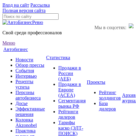
Вход на сайт
Рассылка
Полная версия сайта
Мы в соцсетях:
Свой среди профессионалов
Меню
Автобизнес
Статистика
Новости
Обзор прессы
Продажи в
События
России
Интервью
(АЕБ)
Рецепты
Проекты
Продажи в
успеха
Европе
Персоны
Рейтинг
(ACEA)
Архив
автобизнеса
холдингов
Сегментация
журна
Досье
База
рынка РФ
Эффективные
дилеров
Рейтинги
решения
дилеров
Колонка
Тарифы
Akzonobel
каско (ЭЛТ-
Практика
ПОИСК)