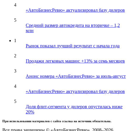
4
«АвтоБизнесРевю» актуализировал базу дилеров
5
Средний размер автокредита на вторичке – 1,2
млн
1
Рынок показал лучший результат с начала года
2
Продажи легковых машин: +13% за семь месяцев
3
Анонс номера «АвтоБизнесРевю» за июль-август
4
«АвтоБизнесРевю» актуализировал базу дилеров
5
Доля флит-сегмента у дилеров опустилась ниже
20%
При использовании материалов с сайта ссылка на источник обязательна.
Все права защищены © «АвтоБизнесРевю», 2008–2026.