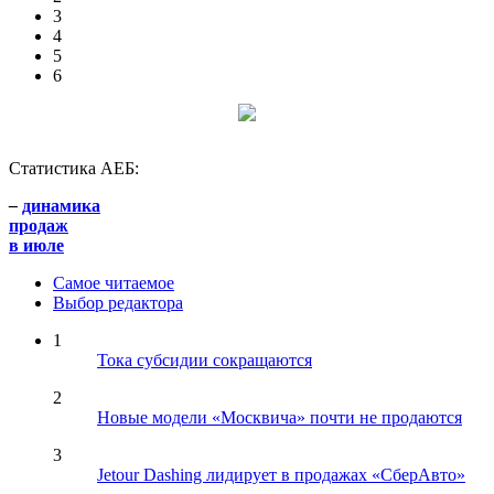
3
4
5
6
Статистика АЕБ:
–
динамика
продаж
в июле
Самое читаемое
Выбор редактора
1
Тока субсидии сокращаются
2
Новые модели «Москвича» почти не продаются
3
Jetour Dashing лидирует в продажах «СберАвто»