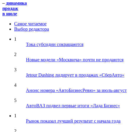
–
динамика
продаж
в июле
Самое читаемое
Выбор редактора
1
Тока субсидии сокращаются
2
Новые модели «Москвича» почти не продаются
3
Jetour Dashing лидирует в продажах «СберАвто»
4
Анонс номера «АвтоБизнесРевю» за июль-август
5
АвтоВАЗ подвел первые итоги «Лада Бизнес»
1
Рынок показал лучший результат с начала года
2