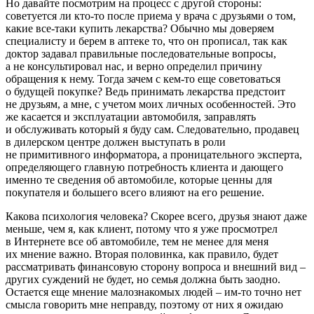
Но давайте посмотрим на процесс с другой стороны:
советуется ли кто-то после приема у врача с друзьями о том,
какие все-таки купить лекарства? Обычно мы доверяем
специалисту и берем в аптеке то, что он прописал, так как
доктор задавал правильные последовательные вопросы,
а не консультировал нас, и верно определил причину
обращения к нему. Тогда зачем с кем-то еще советоваться
о будущей покупке? Ведь принимать лекарства предстоит
не друзьям, а мне, с учетом моих личных особенностей. Это
же касается и эксплуатации автомобиля, заправлять
и обслуживать который я буду сам. Следовательно, продавец
в дилерском центре должен выступать в роли
не примитивного информатора, а проницательного эксперта,
определяющего главную потребность клиента и дающего
именно те сведения об автомобиле, которые ценны для
покупателя и большего всего влияют на его решение.
Какова психология человека? Скорее всего, друзья знают даже
меньше, чем я, как клиент, потому что я уже просмотрел
в Интернете все об автомобиле, тем не менее для меня
их мнение важно. Вторая половинка, как правило, будет
рассматривать финансовую сторону вопроса и внешний вид –
других суждений не будет, но семья должна быть заодно.
Остается еще мнение малознакомых людей – им-то точно нет
смысла говорить мне неправду, поэтому от них я ожидаю