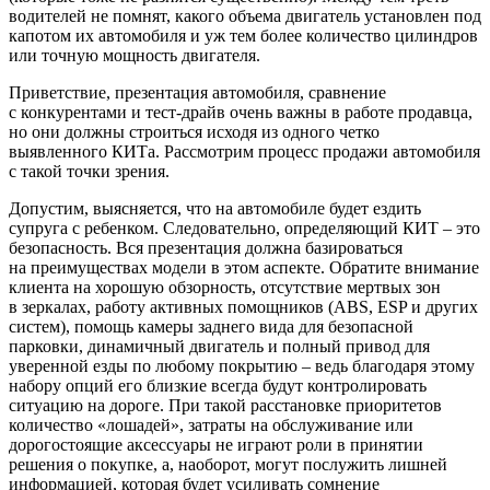
водителей не помнят, какого объема двигатель установлен под
капотом их автомобиля и уж тем более количество цилиндров
или точную мощность двигателя.
Приветствие, презентация автомобиля, сравнение
с конкурентами и тест-драйв очень важны в работе продавца,
но они должны строиться исходя из одного четко
выявленного КИТа. Рассмотрим процесс продажи автомобиля
с такой точки зрения.
Допустим, выясняется, что на автомобиле будет ездить
супруга с ребенком. Следовательно, определяющий КИТ – это
безопасность. Вся презентация должна базироваться
на преимуществах модели в этом аспекте. Обратите внимание
клиента на хорошую обзорность, отсутствие мертвых зон
в зеркалах, работу активных помощников (ABS, ESP и других
систем), помощь камеры заднего вида для безопасной
парковки, динамичный двигатель и полный привод для
уверенной езды по любому покрытию – ведь благодаря этому
набору опций его близкие всегда будут контролировать
ситуацию на дороге. При такой расстановке приоритетов
количество «лошадей», затраты на обслуживание или
дорогостоящие аксессуары не играют роли в принятии
решения о покупке, а, наоборот, могут послужить лишней
информацией, которая будет усиливать сомнение