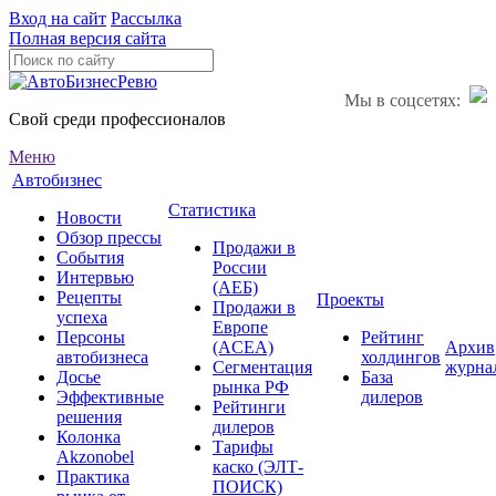
Вход на сайт
Рассылка
Полная версия сайта
Мы в соцсетях:
Свой среди профессионалов
Меню
Автобизнес
Статистика
Новости
Обзор прессы
Продажи в
События
России
Интервью
(АЕБ)
Рецепты
Проекты
Продажи в
успеха
Европе
Персоны
Рейтинг
(ACEA)
Архив
автобизнеса
холдингов
Сегментация
журна
Досье
База
рынка РФ
Эффективные
дилеров
Рейтинги
решения
дилеров
Колонка
Тарифы
Akzonobel
каско (ЭЛТ-
Практика
ПОИСК)