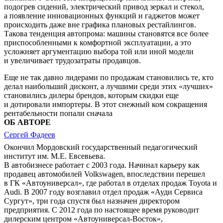
подогрев сидений, электрический привод зеркал и стекол,
а появление инновационных функций и гаджетов может
происходить даже вне графика плановых рестайлингов.
Такова тенденция автопрома: машины становятся все более
приспособленными к комфортной эксплуатации, а это
усложняет аргументацию выбора той или иной модели
и увеличивает трудозатраты продавцов.
Еще не так давно лидерами по продажам становились те, кто
делал наибольший дисконт, а лучшими среди этих «лучших»
становились дилеры брендов, которым скидки еще
и дотировали импортеры. В этот снежный ком сокращения
рентабельности попали сначала
ОБ АВТОРЕ
Сергей Фадеев
Окончил Мордовский государственный педагогический
институт им. М.Е. Евсевьева.
В автобизнесе работает с 2003 года. Начинал карьеру как
продавец автомобилей Volkswagen, впоследствии перешел
в ГК «Автоуниверсал», где работал в отделах продаж Toyota и
Audi. В 2007 году возглавил отдел продаж «Ауди Сервиса
Сургут», три года спустя был назначен директором
предприятия. С 2012 года по настоящее время руководит
дилерским центром «Автоуниверсал-Восток»,