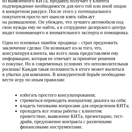
из выявленного КИТа, продавец получает у клиента
подтверждение необходимости для него той или иной опции
в конкретном ракурсе. После этого у потенциального
покупателя просто нет шансов взять тайм-аут
на размышление. Он убежден, что лучшего автомобиля под
свои нужды ему не найти, а в сотруднике дилерского центра
видит понимающего и внимательного эксперта и помощника.
Одна из основных ошибок продавца – страх предложить
заключение сделки. Он возникает из-за того, что,
консультируя клиента, мы всего лишь предоставляем ему
информацию, которая не отвечает за принятие решения
о покупке. Но в современных условиях это непозволительная
роскошь! Каждая такая оплошность в итоге может вылиться
в убытки для компании. В конкурентной борьбе необходимо
вести игру по иным правилам:
избегать простого консультирования;
стремиться переводить инициативу диалога на себя;
владеть типовыми вопросами для определения КИТа;
проходить все этапы работы с клиентом:
приветствие, выявление КИТа, презентацию, тест-
драйв, предложение контракта с различными
финансовыми инструментами.