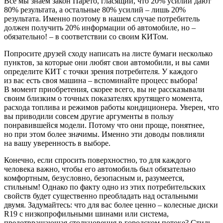
Все мы знаем закон Парето, гласящий, что 20% усилий дают
80% результата, а остальные 80% усилий – лишь 20%
результата. Именно поэтому в нашем случае потребитель
должен получить 20% информации об автомобиле, но –
обязательно! – в соответствии со своим КИТом.
Попросите друзей сходу написать на листе бумаги несколько
пунктов, за которые они любят свои автомобили, и вы сами
определите КИТ с точки зрения потребителя. У каждого
из вас есть своя машина – вспоминайте процесс выбора!
В момент приобретения, скорее всего, вы не рассказывали
своим близким о точных показателях крутящего момента,
расхода топлива и режимов работы кондиционера. Уверен, что
вы приводили совсем другие аргументы в пользу
понравившейся модели. Потому что они проще, понятнее,
но при этом более значимы. Именно эти доводы повлияли
на вашу уверенность в выборе.
Конечно, если спросить поверхностно, то для каждого
человека важно, чтобы его автомобиль был обязательно
комфортным, безусловно, безопасным и, разумеется,
стильным! Однако по факту одно из этих потребительских
свойств будет существенно преобладать над остальными
двумя. Задумайтесь: что для вас более ценно – колесные диски
R19 с низкопрофильными шинами или система,
предотвращающая столкновения в городском потоке? Стиль