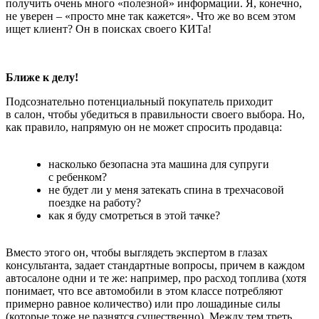
получить очень много «полезной» информации. Я, конечно,
не уверен – «просто мне так кажется». Что же во всем этом
ищет клиент? Он в поисках своего КИТа!
Ближе к делу!
Подсознательно потенциальный покупатель приходит
в салон, чтобы убедиться в правильности своего выбора. Но,
как правило, напрямую он не может спросить продавца:
насколько безопасна эта машина для супруги
с ребенком?
не будет ли у меня затекать спина в трехчасовой
поездке на работу?
как я буду смотреться в этой тачке?
Вместо этого он, чтобы выглядеть экспертом в глазах
консультанта, задает стандартные вопросы, причем в каждом
автосалоне одни и те же: например, про расход топлива (хотя
понимает, что все автомобили в этом классе потребляют
примерно равное количество) или про лошадиные силы
(которые тоже не разнятся существенно). Между тем треть