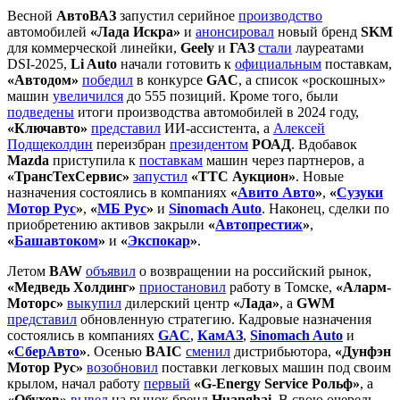
Весной
АвтоВАЗ
запустил серийное
производство
автомобилей
«Лада Искра»
и
анонсировал
новый бренд
SKM
для коммерческой линейки,
Geely
и
ГАЗ
стали
лауреатами
DSI-2025,
Li Auto
начали готовить к
официальным
поставкам,
«Автодом»
победил
в конкурсе
GAC
, а список «роскошных»
машин
увеличился
до 555 позиций. Кроме того, были
подведены
итоги производства автомобилей в 2024 году,
«Ключавто»
представил
ИИ-ассистента, а
Алексей
Подщеколдин
переизбран
президентом
РОАД
. Вдобавок
Mazda
приступила к
поставкам
машин через партнеров, а
«ТрансТехСервис»
запустил
«ТТС Аукцион»
. Новые
назначения состоялись в компаниях
«
Авито Авто
»
,
«
Сузуки
Мотор Рус
»
,
«
МБ Рус
»
и
Sinomach Auto
. Наконец, сделки по
приобретению активов закрыли
«
Автопрестиж
»
,
«
Башавтоком
»
и
«
Экспокар
»
.
Летом
BAW
объявил
о возвращении на российский рынок,
«Медведь Холдинг»
приостановил
работу в Томске,
«Аларм-
Моторс»
выкупил
дилерский центр
«Лада»
, а
GWM
представил
обновленную стратегию. Кадровые назначения
состоялись в компаниях
GAC
,
КамАЗ
,
Sinomach Auto
и
«
СберАвто
»
. Осенью
BAIC
сменил
дистрибьютора,
«Дунфэн
Мотор Рус»
возобновил
поставки легковых машин под своим
крылом, начал работу
первый
«G-Energy Service Рольф»
, а
«Обухов»
вывел
на рынок бренд
Huanghai
. В свою очередь,