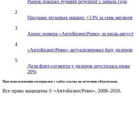
Рынок показал лучший результат с начала года
2
Продажи легковых машин: +13% за семь месяцев
3
Анонс номера «АвтоБизнесРевю» за июль-август
4
«АвтоБизнесРевю» актуализировал базу дилеров
5
Доля флит-сегмента у дилеров опустилась ниже
20%
При использовании материалов с сайта ссылка на источник обязательна.
Все права защищены © «АвтоБизнесРевю», 2008–2026.