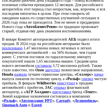
Последний рабочий день уходящего года – повод вспомнить
основные события прошедших 12 месяцев. Для российского
авторитейла этот период стал непростым, как, впрочем, и вся
последняя пятилетка в целом. При этом говорить об
ожидании каких-то существенных улучшений ситуации в
2026 году пока не приходится. Тем не менее в преддверии
Нового года
«АвтоБизнесРевю»
по традиции провожает
старый, отдавая ему дань уважения воспоминаниями.
В январе Комитет автопроизводителей
АЕБ
подвел итоги
продаж. В 2024 году на российском авторынке было
реализовано
1,47 миллиона новых легковых и легких
коммерческих автомобилей – на 56% больше, чем годом
ранее. С учетом поставок по параллельному импорту
покупателей нашли 1,65 миллиона машин. Средняя цена
нового автомобиля
составила
3,72 миллиона рублей. Также
стало известно, что
Ozon
запустил
лизинговое направление,
Honda
назвала
лучшие сервисные центры,
«Соллерс»
начал
выпуск пикапов по полному циклу, а
«Рольф»
снизил
чистую
прибыль. В феврале
Wildberries
приступил
к продаже
автомобилей с пробегом,
JAC
открыл
флагманский
автоцентр, а
«АГР Холдинг»
представил
бренд
«Тенет»
.
Зимой кадровые назначения состоялись в компаниях
«
Рольф
»
,
«
Автохолдинг РРТ
»
,
Caready
,
«
Делимобиль
»
,
Sinomach Auto
и
Exeed
.