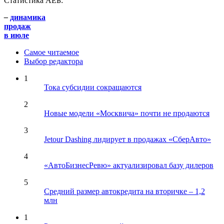
Статистика АЕБ:
–
динамика
продаж
в июле
Самое читаемое
Выбор редактора
1
Тока субсидии сокращаются
2
Новые модели «Москвича» почти не продаются
3
Jetour Dashing лидирует в продажах «СберАвто»
4
«АвтоБизнесРевю» актуализировал базу дилеров
5
Средний размер автокредита на вторичке – 1,2
млн
1