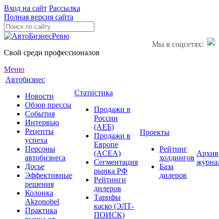
Вход на сайт
Рассылка
Полная версия сайта
Мы в соцсетях:
Свой среди профессионалов
Меню
Автобизнес
Статистика
Новости
Обзор прессы
Продажи в
События
России
Интервью
(АЕБ)
Рецепты
Проекты
Продажи в
успеха
Европе
Персоны
Рейтинг
(ACEA)
Архив
автобизнеса
холдингов
Сегментация
журна
Досье
База
рынка РФ
Эффективные
дилеров
Рейтинги
решения
дилеров
Колонка
Тарифы
Akzonobel
каско (ЭЛТ-
Практика
ПОИСК)