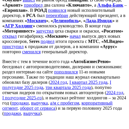
«Арконт»
приобрел
два салона
«Ключавто»
, а
Альфа-Банк
–
«Европлан»
. В
РОАД
появился
новый исполнительный
директор, в
РСА
был
переизбран
действующий президент, а в
компаниях
«
Москвич
»
,
«
Делимобиль
»
,
«
Лада-Имидж
»
и
«
АГР Холдинг
»
сменилось руководство. В конце года
«Моторинвест»
запустил
цеха сварки и окраски,
«Росатом»
открыл
гигафабрику,
«Москвич»
начал
выпуск двух новых
кроссоверов,
Seres
подвел
итоги проекта с
МТС
,
«М.Видео»
приступил
к продажам от дилеров, а в компании
«Аурус»
повторно
сменился
генеральный директор.
Вместе с тем в течение всего года
«АвтоБизнесРевю»
беседовал с автопроизводителями, дилерами и смежниками:
раздел интервью на сайте
пополнился
11-ю новыми
персонами. Также по традиции наш журнал ежеквартально
обновлял базу дилеров (
2024 год
,
I квартал 2025 года
,
I
полугодие 2025 года
,
три квартала 2025 года
), попутно
отмечая лидеров по открытиям новых автоцентров (
2024 год
,
I полугодие 2025-го
), и выпускал рейтинг холдингов – за 2024
год (
продажи
,
выручка
,
а/м с пробегом
,
корпоративный
сегмент
,
оборот от сервиса
) и за первую половину 2025 года
(
продажи
,
выручка
).