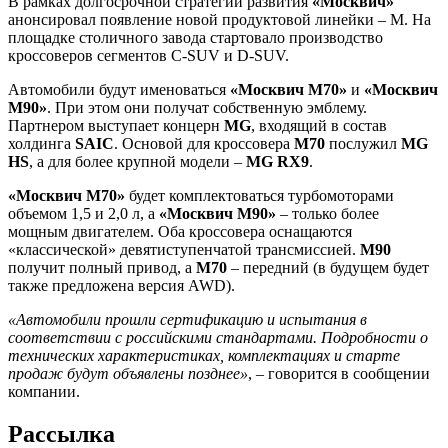
В рамках долгосрочной стратегии развития
«Москвич»
анонсировал появление новой продуктовой линейки – М. На
площадке столичного завода стартовало производство
кроссоверов сегментов C-SUV и D-SUV.
Автомобили будут именоваться
«Москвич М70»
и
«Москвич
М90»
. При этом они получат собственную эмблему.
Партнером выступает концерн
MG
, входящий в состав
холдинга
SAIC
. Основой для кроссовера
M70
послужил
MG
HS
, а для более крупной модели –
MG RX9
.
«Москвич М70»
будет комплектоваться турбомоторами
объемом 1,5 и 2,0 л, а
«Москвич M90»
– только более
мощным двигателем. Оба кроссовера оснащаются
«классической» девятиступенчатой трансмиссией.
М90
получит полный привод, а
М70
– передний (в будущем будет
также предложена версия AWD).
«Автомобили прошли сертификацию и испытания в
соответствии с российскими стандартами. Подробности о
технических характеристиках, комплектациях и старте
продаж будут объявлены позднее»
, – говорится в сообщении
компании.
Рассылка