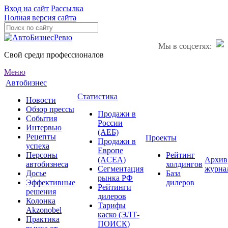
Вход на сайт
Рассылка
Полная версия сайта
Мы в соцсетях:
Свой среди профессионалов
Меню
Автобизнес
Статистика
Новости
Обзор прессы
Продажи в
События
России
Интервью
(АЕБ)
Рецепты
Проекты
Продажи в
успеха
Европе
Персоны
Рейтинг
(ACEA)
Архив
автобизнеса
холдингов
Сегментация
журна
Досье
База
рынка РФ
Эффективные
дилеров
Рейтинги
решения
дилеров
Колонка
Тарифы
Akzonobel
каско (ЭЛТ-
Практика
ПОИСК)