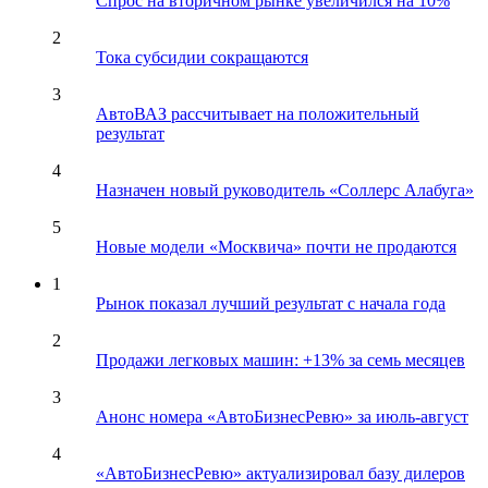
Спрос на вторичном рынке увеличился на 10%
2
Тока субсидии сокращаются
3
АвтоВАЗ рассчитывает на положительный
результат
4
Назначен новый руководитель «Соллерс Алабуга»
5
Новые модели «Москвича» почти не продаются
1
Рынок показал лучший результат с начала года
2
Продажи легковых машин: +13% за семь месяцев
3
Анонс номера «АвтоБизнесРевю» за июль-август
4
«АвтоБизнесРевю» актуализировал базу дилеров