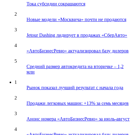
Тока субсидии сокращаются
2
Новые модели «Москвича» почти не продаются
3
Jetour Dashing лидирует в продажах «СберАвто»
4
«АвтоБизнесРевю» актуализировал базу дилеров
5
Средний размер автокредита на вторичке – 1,2
млн
1
Рынок показал лучший результат с начала года
2
Продажи легковых машин: +13% за семь месяцев
3
Анонс номера «АвтоБизнесРевю» за июль-август
4
«АвтоБизнесРевю» актуализировал базу дилеров