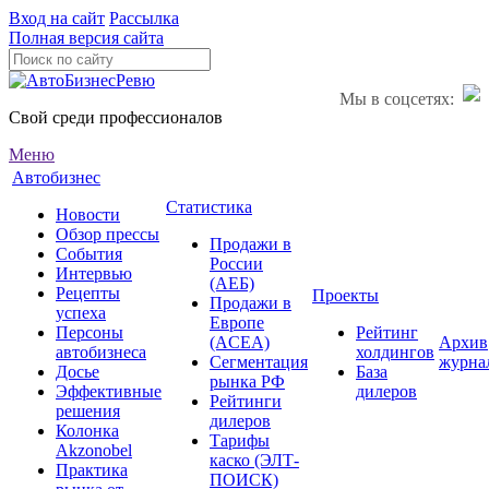
Вход на сайт
Рассылка
Полная версия сайта
Мы в соцсетях:
Свой среди профессионалов
Меню
Автобизнес
Статистика
Новости
Обзор прессы
Продажи в
События
России
Интервью
(АЕБ)
Рецепты
Проекты
Продажи в
успеха
Европе
Персоны
Рейтинг
(ACEA)
Архив
автобизнеса
холдингов
Сегментация
журна
Досье
База
рынка РФ
Эффективные
дилеров
Рейтинги
решения
дилеров
Колонка
Тарифы
Akzonobel
каско (ЭЛТ-
Практика
ПОИСК)