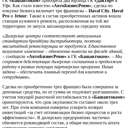
ГК
«Башавтоком»
приобрела два юрлица ГК
«Дактор»
в
Уфе. Как стало известно
«АвтоБизнесРевю»
, сделка по
покупке бизнеса включает три франшизы –
Haval City
,
Haval
Pro
и
Jetour
. Также в состав приобретенных активов вошла
станция кузовного ремонта, расположенная на той же
территории: ее запуск запланирован на середину июня.
«Дилерские центры соответствуют актуальным
стандартам брендбука дистрибьютора, поэтому
масштабной реконструкции не требуется. Единственное
визуальное изменение – обновление вывески на фасаде зданий,
– сообщили
«АвтоБизнесРевю»
в ГК
«Башавтоком»
. –
Мы
сохраняем действующие дилерские соглашения и продолжим
работу в рамках текущих партнерских программ. Наша
задача – обеспечить плавный переход для клиентов и
сотрудников».
Сделка по приобретению трех франшиз была совершена за
денежные средства, но ее сумма не подлежит разглашению. С
учетом текущей рыночной нестабильности в
«Башавтокоме»
ориентируются, что срок окупаемости составит около трех
лет. При этом компания намерена ускорить возврат
инвестиций «за счет оптимизации бизнес-процессов и роста
эффективности». В дилерских предприятиях частично
обновится руководящий состав, а общая численность штата
сотрудников немного сократится.