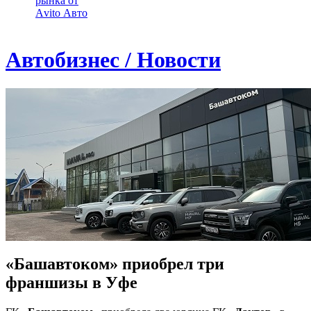
рынка от
Аvito Авто
Автобизнес / Новости
«Башавтоком» приобрел три
франшизы в Уфе