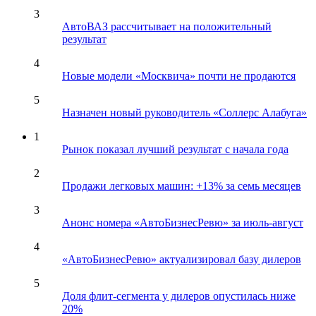
3
АвтоВАЗ рассчитывает на положительный
результат
4
Новые модели «Москвича» почти не продаются
5
Назначен новый руководитель «Соллерс Алабуга»
1
Рынок показал лучший результат с начала года
2
Продажи легковых машин: +13% за семь месяцев
3
Анонс номера «АвтоБизнесРевю» за июль-август
4
«АвтоБизнесРевю» актуализировал базу дилеров
5
Доля флит-сегмента у дилеров опустилась ниже
20%