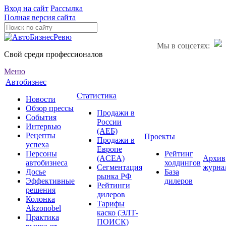
Вход на сайт
Рассылка
Полная версия сайта
Мы в соцсетях:
Свой среди профессионалов
Меню
Автобизнес
Статистика
Новости
Обзор прессы
Продажи в
События
России
Интервью
(АЕБ)
Рецепты
Проекты
Продажи в
успеха
Европе
Персоны
Рейтинг
(ACEA)
Архив
автобизнеса
холдингов
Сегментация
журна
Досье
База
рынка РФ
Эффективные
дилеров
Рейтинги
решения
дилеров
Колонка
Тарифы
Akzonobel
каско (ЭЛТ-
Практика
ПОИСК)