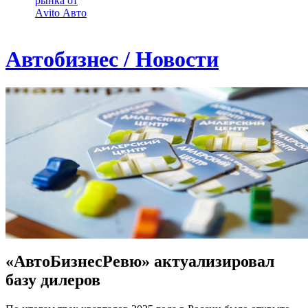
рынка от
Аvito Авто
Автобизнес / Новости
«АвтоБизнесРевю» актуализировал
базу дилеров