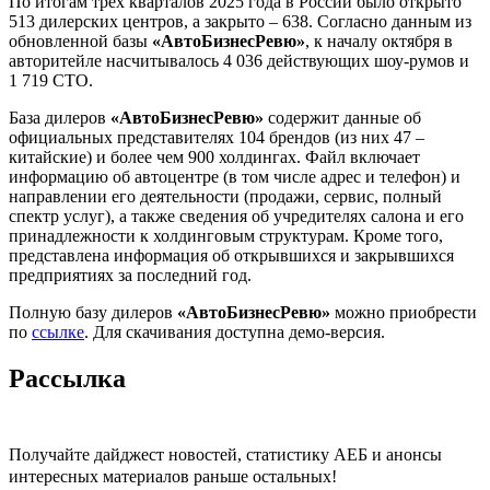
По итогам трех кварталов 2025 года в России было открыто
513 дилерских центров, а закрыто – 638. Согласно данным из
обновленной базы
«АвтоБизнесРевю»
, к началу октября в
авторитейле насчитывалось 4 036 действующих шоу-румов и
1 719 СТО.
База дилеров
«АвтоБизнесРевю»
содержит данные об
официальных представителях 104 брендов (из них 47 –
китайские) и более чем 900 холдингах. Файл включает
информацию об автоцентре (в том числе адрес и телефон) и
направлении его деятельности (продажи, сервис, полный
спектр услуг), а также сведения об учредителях салона и его
принадлежности к холдинговым структурам. Кроме того,
представлена информация об открывшихся и закрывшихся
предприятиях за последний год.
Полную базу дилеров
«АвтоБизнесРевю»
можно приобрести
по
ссылке
. Для скачивания доступна демо-версия.
Рассылка
Получайте дайджест новостей, статистику АЕБ и анонсы
интересных материалов раньше остальных!