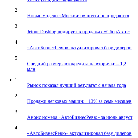
2
Новые модели «Москвича» почти не продаются
3
Jetour Dashing лидирует в продажах «СберАвто»
4
«АвтоБизнесРевю» актуализировал базу дилеров
5
Средний размер автокредита на вторичке – 1,2
млн
1
Рынок показал лучший результат с начала года
2
Продажи легковых машин: +13% за семь месяцев
3
Анонс номера «АвтоБизнесРевю» за июль-август
4
«АвтоБизнесРевю» актуализировал базу дилеров