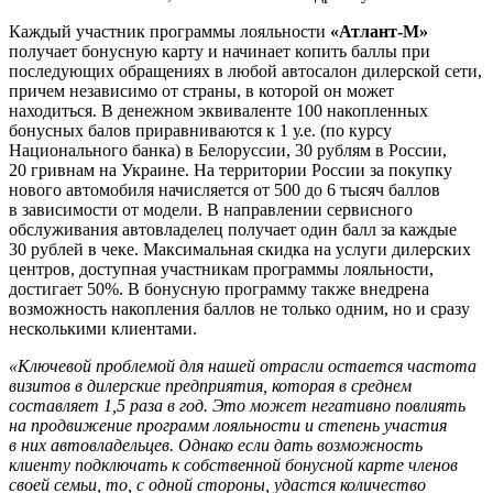
Каждый участник программы лояльности
«Атлант-М»
получает бонусную карту и начинает копить баллы при
последующих обращениях в любой автосалон дилерской сети,
причем независимо от страны, в которой он может
находиться. В денежном эквиваленте 100 накопленных
бонусных балов приравниваются к 1 у.е. (по курсу
Национального банка) в Белоруссии, 30 рублям в России,
20 гривнам на Украине. На территории России за покупку
нового автомобиля начисляется от 500 до 6 тысяч баллов
в зависимости от модели. В направлении сервисного
обслуживания автовладелец получает один балл за каждые
30 рублей в чеке. Максимальная скидка на услуги дилерских
центров, доступная участникам программы лояльности,
достигает 50%. В бонусную программу также внедрена
возможность накопления баллов не только одним, но и сразу
несколькими клиентами.
«Ключевой проблемой для нашей отрасли остается частота
визитов в дилерские предприятия, которая в среднем
составляет 1,5 раза в год. Это может негативно повлиять
на продвижение программ лояльности и степень участия
в них автовладельцев. Однако если дать возможность
клиенту подключать к собственной бонусной карте членов
своей семьи, то, с одной стороны, удастся количество