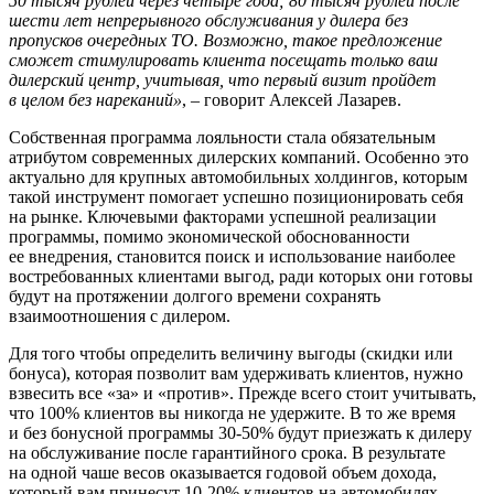
50 тысяч рублей через четыре года; 80 тысяч рублей после
шести лет непрерывного обслуживания у дилера без
пропусков очередных ТО. Возможно, такое предложение
сможет стимулировать клиента посещать только ваш
дилерский центр, учитывая, что первый визит пройдет
в целом без нареканий»
, – говорит Алексей Лазарев.
Собственная программа лояльности стала обязательным
атрибутом современных дилерских компаний. Особенно это
актуально для крупных автомобильных холдингов, которым
такой инструмент помогает успешно позиционировать себя
на рынке. Ключевыми факторами успешной реализации
программы, помимо экономической обоснованности
ее внедрения, становится поиск и использование наиболее
востребованных клиентами выгод, ради которых они готовы
будут на протяжении долгого времени сохранять
взаимоотношения с дилером.
Для того чтобы определить величину выгоды (скидки или
бонуса), которая позволит вам удерживать клиентов, нужно
взвесить все «за» и «против». Прежде всего стоит учитывать,
что 100% клиентов вы никогда не удержите. В то же время
и без бонусной программы 30-50% будут приезжать к дилеру
на обслуживание после гарантийного срока. В результате
на одной чаше весов оказывается годовой объем дохода,
который вам принесут 10-20% клиентов на автомобилях