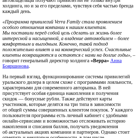
автовладельцы получают привилегии не только внутри
холдинга, но и за его пределами, чувствуя себя частью бренда
каждый день.
«Программа привилегий Verra Family стала проявлением
особого отношения компании к нашим клиентам.
Мы поставили перед собой цель сделать их жизнь более
интересной и насыщенной, а владение автомобилем – более
комфортным и выгодным. Конечно, такой подход
положительно влияет и на коммерческий успех. Счастливые
клиенты возвращаются и остаются с нами на долгие годы»
, –
говорит генеральный директор холдинга
«Верра»
Анна
Бояршинова
.
На первый взгляд, функционирование системы привилегий
уральского дилера в целом схоже с программами лояльности,
характерными для современного авторынка. В ней
присутствует особая единица накопления и получения
скидок — бонусные рубли. Также действуют карты
участников, которые делятся на три типа в зависимости
от общей суммы совершенных клиентом покупок. У каждого
пользователя программы есть личный кабинет с удобными
онлайн-сервисами и возможностью отслеживать историю
накопления и списания баллов, получать уведомления
об актуальных акциях компании и партнеров. Однако стоит
отметить и некоторые особенности, в том числе —