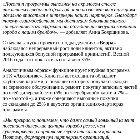
«Логотип программы выполнен на акриловом стекле
тиснением серебряной фольгой, что позволяет конструкциям
идеально вписаться в интерьеры наших партнеров. Благодаря
такому взаимодействию мы достигаем дополнительного
синергетического эффекта от объединения ведущих компаний
города с нашим брендом»
, — добавляет Анна Бояршинова.
С начала запуска проекта в подразделениях
«Верра»
наблюдался непрерывный рост доли клиентов, активно
пользующихся бонусной программой привилегий. Весной
2016 года этот показатель составлял 35%.
Аналогичным образом функционирует клубная программа
в ГК
«Автоплюс»
. Клиенты автохолдинга обладают
клубными картами, с помощью которых получают скидки
на сервисное обслуживание, ремонт, покупку запасных частей
по всей дилерской сети (5% по «серебряной» карте и 7% –
по «золотой»), а также совершают выгодные покупки
со скидками до 25% в двухстах организациях-партнерах
программы.
«Мы прекрасно понимаем, что даже самый лояльный клиент
посещает дилерские центры гораздо реже, чем
супермаркеты, спортивные клубы или салоны красоты.
Поэтому, формируя пул партнерских организаций,