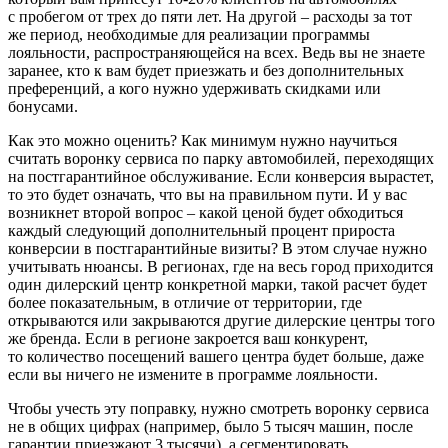
с пробегом от трех до пяти лет. На другой – расходы за тот
же период, необходимые для реализации программы
лояльности, распространяющейся на всех. Ведь вы не знаете
заранее, кто к вам будет приезжать и без дополнительных
преференций, а кого нужно удерживать скидками или
бонусами.
Как это можно оценить? Как минимум нужно научиться
считать воронку сервиса по парку автомобилей, переходящих
на постгарантийное обслуживание. Если конверсия вырастет,
то это будет означать, что вы на правильном пути. И у вас
возникнет второй вопрос – какой ценой будет обходиться
каждый следующий дополнительный процент прироста
конверсии в постгарантийные визиты? В этом случае нужно
учитывать нюансы. В регионах, где на весь город приходится
один дилерский центр конкретной марки, такой расчет будет
более показательным, в отличие от территории, где
открываются или закрываются другие дилерские центры того
же бренда. Если в регионе закроется ваш конкурент,
то количество посещений вашего центра будет больше, даже
если вы ничего не измените в программе лояльности.
Чтобы учесть эту поправку, нужно смотреть воронку сервиса
не в общих цифрах (например, было 5 тысяч машин, после
гарантии приезжают 3 тысячи), а сегментировать.