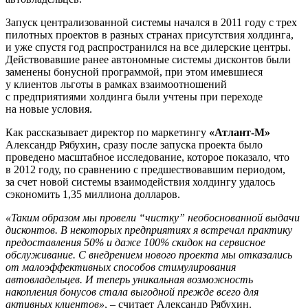
Запуск централизованной системы начался в 2011 году с трех
пилотных проектов в разных странах присутствия холдинга,
и уже спустя год распространился на все дилерские центры.
Действовавшие ранее автономные системы дисконтов были
заменены бонусной программой, при этом имевшиеся
у клиентов льготы в рамках взаимоотношений
с предприятиями холдинга были учтены при переходе
на новые условия.
Как рассказывает директор по маркетингу
«Атлант-М»
Александр Рябухин, сразу после запуска проекта было
проведено масштабное исследование, которое показало, что
в 2012 году, по сравнению с предшествовавшим периодом,
за счет новой системы взаимодействия холдингу удалось
сэкономить 1,35 миллиона долларов.
«Таким образом мы провели “чистку” необоснованной выдачи
дисконтов. В некоторых предприятиях я встречал практику
предоставления 50% и даже 100% скидок на сервисное
обслуживание. С внедрением нового проекта мы отказались
от малоэффективных способов стимулирования
автовладельцев. И теперь уникальная возможность
накопления бонусов стала выгодной прежде всего для
активных клиентов»
, – считает Александр Рябухин.