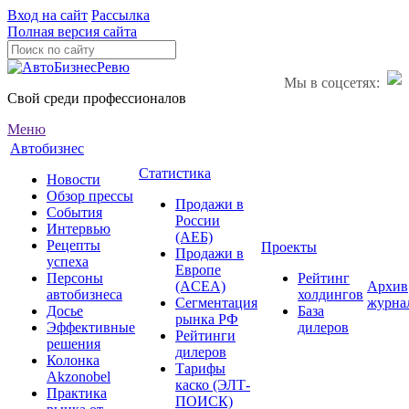
Вход на сайт
Рассылка
Полная версия сайта
Мы в соцсетях:
Свой среди профессионалов
Меню
Автобизнес
Статистика
Новости
Обзор прессы
Продажи в
События
России
Интервью
(АЕБ)
Рецепты
Проекты
Продажи в
успеха
Европе
Персоны
Рейтинг
(ACEA)
Архив
автобизнеса
холдингов
Сегментация
журна
Досье
База
рынка РФ
Эффективные
дилеров
Рейтинги
решения
дилеров
Колонка
Тарифы
Akzonobel
каско (ЭЛТ-
Практика
ПОИСК)