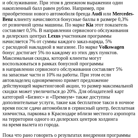
и обслуживание. При этом в денежном выражении один
накопленный балл равен рублю. Например, при
приобретении нового автомобиля бренда
Audi
или
Mercedes-
Benz
клиенту начисляются бонусные баллы в размере 0,3%
от розничной цены машины. По марке
Kia
этот показатель
составляет 0,5%. В направлении сервисного обслуживания
в дилерских центрах
Lexus
участникам программы
начисляется 7% от суммы каждого заказ-наряда, 5%
с расходной накладной в магазине. По марке
Volkswagen
бонус достигает 5% по каждому из этих двух пунктов.
Максимальная скидка, которой клиенты могут
воспользоваться в рамках бонусной программы
в направлении сервисного обслуживания составляет 5%
на запасные части и 10% на работы. При этом если
автовладелец одновременно примет предложение
действующей маркетинговой акции, то размер максимальной
скидки может увеличиться до 20%. Для обладателей карт
категорий «Бизнес» и «Премиум» также доступны
дополнительные услуги, такие как бесплатное такси в ночное
время после сдачи автомобиля в сервисный центр, бесплатная
химчистка, парковка в Краснодаре вблизи местного аэропорта
на территории одного из дилерских центров холдинга
на время вылета из города.
Пока что рано говорить о результатах внедрения программы