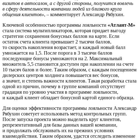
визитов в автосалон, а с другой стороны, получится вовлечь
в сферу деятельности компании людей из близкого круга
общения клиентов»
, – комментирует Александр Рябухин.
Ключевой особенностью программы лояльности
«Атлант-М»
стала система мультипликаторов, которая придает выгоду
стратегии сохранения бонусных баллов на карте. Если
остаток счета клиента превышает 2 тысячи баллов,
то скорость накопления возрастает, и каждый новый балл
умножается на 1,5. После порога в 3 тысячи баллов
последующие бонусы умножаются на 2. Максимальный
множитель 5,5 становится доступен при накоплении на счете
10 тысяч балов и более. Таким образом, с каждым посещением
дилерских центров холдинга повышается вес бонусов,
а значит, и степень важности клиентов. Такая разработка стала
одной из причин, почему в группе компаний отсутствует
градация по уровню участия в программе лояльности,
и каждый клиент обладает бонусной картой единого образца.
Для оценки эффективности программы лояльности Александр
Рябухин советует использовать метод контрольных групп.
После запуска проекта можно выделить круг клиентов,
репрезентативный для базы данных вашей компании,
и продолжать обслуживать их на прежних условиях
взаимодействия. Таким образом, удастся отследить изменение