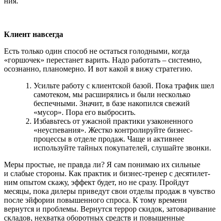
ния.
Клиент навсегда
Есть только один способ не остаться голодными, когда
«горшочек» перестанет варить. Надо работать – системно,
осоз­нанно, планомерно. И вот какой я вижу стратегию.
Усильте работу с клиентской базой. Пока трафик шел
самотеком, мы расши­рялись и были несколько
беспечными. Значит, в базе накопился свежий
«мусор». Пора его выбросить.
Избавьтесь от ужасной практики узако­ненного
«неуспевания». Жестко контро­лируйте бизнес-
процессы в отделе про­даж. Чаще и активнее
используйте тай­ных покупателей, слушайте звонки.
Меры простые, не правда ли? Я сам понимаю их сильные
и слабые стороны. Как практик и бизнес-тренер с десятилет­
ним опытом скажу, эффект будет, но не сразу. Пройдут
месяцы, пока дилеры при­ведут свои отделы продаж в чувство
после эйфории повышенного спроса. К тому времени
вернутся и проблемы. Вернутся террор скидок, затоваривание
складов, нехватка оборотных средств и повышен­ные