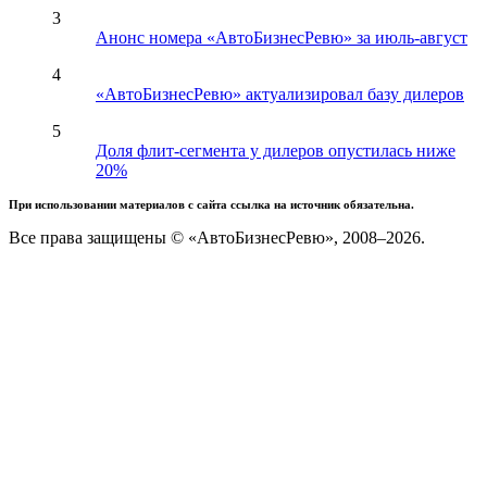
3
Анонс номера «АвтоБизнесРевю» за июль-август
4
«АвтоБизнесРевю» актуализировал базу дилеров
5
Доля флит-сегмента у дилеров опустилась ниже
20%
При использовании материалов с сайта ссылка на источник обязательна.
Все права защищены © «АвтоБизнесРевю», 2008–2026.