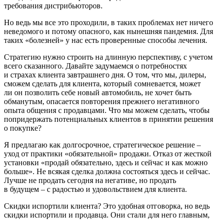
требования дистрибьюторов.
Но ведь мы все это проходили, в таких проблемах нет ничего
неведомого и пото­му опасного, как нынешняя пандемия. Для
таких «болезней» у нас есть прове­ренные способы лечения.
Стратегию нужно строить на длинную перспективу, с учетом
всего сказанного. Давайте задумаемся о потребностях
и страхах клиента завтрашнего дня. О том, что мы, дилеры,
сможем сделать для клиента, который сомневается, может
ли он позволить себе новый автомобиль, не хочет быть
обманутым, опасается повторения прежнего негативного
опыта общения с продавцами. Что мы можем сделать, чтобы
попридержать потенциальных клиентов в принятии решения
о покупке?
Я предлагаю как долгосрочное, страте­гическое решение –
уход от практики «обязательной» продажи. Отказ от жест­кой
установки «продай обязательно, здесь и сейчас и как можно
больше». Не всякая сделка должна состояться здесь и сейчас.
Лучше не продать сегодня на негативе, но продать
в будущем – с радостью и удо­вольствием для клиента.
Скидки испортили клиента? Это удоб­ная отговорка, но ведь
скидки испортили и продавца. Они стали для него главным,