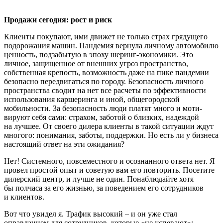
Продажи сегодня: рост и риск
Клиенты покупают, ими движет не только страх грядущего
подорожания машин. Пандемия вернула личному автомобилю
ценность, подзабытую в эпоху шеринг-экономики. Это
личное, защищенное от внешних угроз пространство,
собствен­ная крепость, возможность даже на пике пандемии
безопасно передвигаться по городу. Безопасность личного
простран­ства сводит на нет все расчеты по эффек­тивности
использования каршеринга и иной, общегородской
мобильности. За безопасность люди платят много и моти­
вируют себя сами: страхом, заботой о близких, надеждой
на лучшее. От свое­го дилера клиенты в такой ситуации ждут
многого: понимания, заботы, поддержки. Но есть ли у бизнеса
настоящий ответ на эти ожидания?
Нет! Системного, повсеместного и осознанного ответа нет. Я
провел про­стой опыт и советую вам его повторить. Посетите
дилерский центр, и лучше не один. Понаблюдайте хотя
бы полчаса за его жизнью, за поведением его сотрудни­ков
и клиентов.
Вот что увидел я. Трафик высокий – и он уже стал
оправданием для сотрудни­ков, которые «не успевают»: