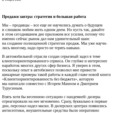
Продажи завтра: стратегия и большая работа
Мы – продавцы – все еще не научились думать о будущем
и слишком любим жить одним днем. Но пусть так, давайте
в этом сегодняшнем дне приложим все усилия, потому что
именно сейчас рынок дал нам удивительный шанс
на создание полно­ценной стратегии продаж. Мы уже научи­
лись многому, надо просто не терять навыки.
В автомобильной отрасли создан серьезный задел в теме
клиентоориенти­рованного сервиса. Он глубже и интерес­нее
наработок многих других сфер бизне­са. Я уверен в этом,
поскольку опыт в автобизнесе позволил мне привести
шикарные примеры такой работы в каж­дой главе новой книги
«Клиентоориенти­рованность без бюджета», которую
мы написали совместно с Игорем Манном и Дмитрием
Турусиным.
Взять хотя бы весеннюю ситуацию с пандемией: дилеры
отреагировали на нее мгновенно. Сразу, буквально в пер­вые
дни, персонал надел маски. В дилер­ских центрах появились
антисептики, внушительные средства были оперативно