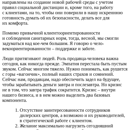
направлены на создание новой рабочей среды с учетом
правил социальной дис­танции и, кроме того, на работу
с клиен­тами, на то, чтобы они поверили в нашу искреннюю
готовность думать об их без­опасности, делать все для
их комфорта.
Помимо привычной клиентоориенти­рованности
и соблюдения санитарных норм, тогда, весной, мы смогли
задумать­ся над кое-чем большим. Я говорю о чело­
векоориентированности – поддержке и заботе.
Люди притягивают людей. Роль продав­ца-человека важна
сегодня, как никогда прежде. Эмпатия перестала быть пустым
звуком. Сейчас многим тяжело. Нужно понимать, как рушится
с горы «вагон­чик», полный наших страхов и сомнений.
Сейчас нам, продавцам, надо обеспечить задел на будущее,
чтобы зарабатывать деньги завтра и послезавтра. Но кризис
не в том, что завтра трафик сократится. Кризис – внутри
нашего бизнеса, и в нем можно выделить два базовых
компонен­та.
Отсутствие заинтересованности сотрудников
дилерских центров, а воз­можно и их руководителей,
в стратегиче­ской работе с клиентом.
Желание максимально нагрузить сегод­няшний