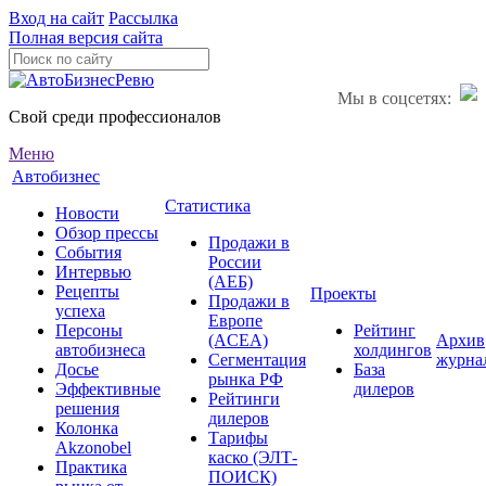
Вход на сайт
Рассылка
Полная версия сайта
Мы в соцсетях:
Свой среди профессионалов
Меню
Автобизнес
Статистика
Новости
Обзор прессы
Продажи в
События
России
Интервью
(АЕБ)
Рецепты
Проекты
Продажи в
успеха
Европе
Персоны
Рейтинг
(ACEA)
Архив
автобизнеса
холдингов
Сегментация
журна
Досье
База
рынка РФ
Эффективные
дилеров
Рейтинги
решения
дилеров
Колонка
Тарифы
Akzonobel
каско (ЭЛТ-
Практика
ПОИСК)