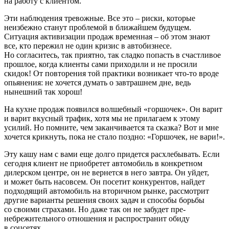
на работу с клиентом.
Эти наблюдения тревожные. Все это – риски, которые
неизбежно станут про­блемой в ближайшем будущем.
Ситуация активизации продаж временная – об этом знают
все, кто пережил не один кри­зис в автобизнесе.
Но согласитесь, так приятно, так сладко попасть в счастливое
прошлое, когда клиенты сами приходили и не просили
скидок! От повторения той практики возникает что-то вроде
опьяне­ния: не хочется думать о завтрашнем дне, ведь
нынешний так хорош!
На кухне продаж появился волшебный «горшочек». Он варит
и варит вкусный трафик, хотя мы не прилагаем к этому
усилий. Но помните, чем заканчивается та сказка? Вот и мне
хочется крикнуть, пока не стало поздно: «Горшочек, не вари!».
Эту кашу нам с вами еще долго придет­ся расхлебывать. Если
сегодня клиент не приобретет автомобиль в конкретном
дилерском центре, он не вернется в него завтра. Он уйдет,
и может быть насовсем. Он посетит конкурентов, найдет
подходя­щий автомобиль на вторичном рынке, рассмотрит
другие варианты решения своих задач и способы борьбы
со своими страхами. Но даже так он не забудет пре­
небрежительного отношения и распро­странит обиду
в соцсетях.