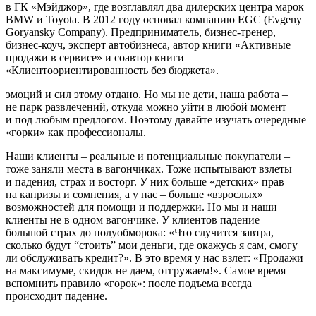
в ГК «Мэйджор», где возглавлял два дилерских центра марок
BMW и Toyota. В 2012 году основал компанию EGC (Evgeny
Goryansky Company). Предприниматель, бизнес-тренер,
бизнес-коуч, эксперт автобизнеса, автор книги «Активные
продажи в сервисе» и соавтор книги
«Клиентоориентированность без бюджета».
эмоций и сил этому отдано. Но мы не дети, наша рабо­та –
не парк развлечений, откуда можно уйти в любой момент
и под любым пред­логом. Поэтому давайте изучать очеред­ные
«горки» как профессионалы.
Наши клиенты – реальные и потенциальные покупатели –
тоже заняли места в вагончиках. Тоже испытывают взлеты
и падения, страх и восторг. У них больше «детских» прав
на капризы и сомнения, а у нас – больше «взрослых»
возможностей для помощи и поддержки. Но мы и наши
клиенты не в одном вагон­чике. У клиентов падение –
большой страх до полуобморока: «Что случится завтра,
сколько будут “стоить” мои день­ги, где окажусь я сам, смогу
ли обслужи­вать кредит?». В это время у нас взлет: «Продажи
на максимуме, скидок не даем, отгружаем!». Самое время
вспомнить правило «горок»: после подъема всегда
происходит падение.