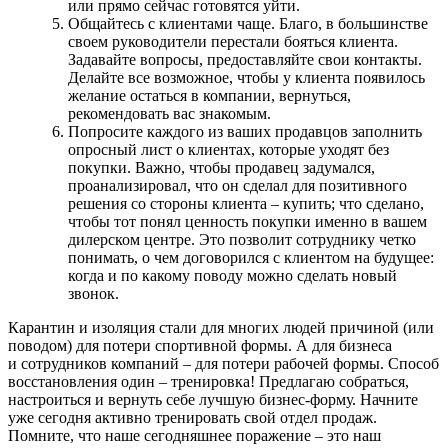
или прямо сейчас готовятся уйти.
Общайтесь с клиентами чаще. Благо, в большинстве
своем руководители пере­стали бояться клиента.
Задавайте вопро­сы, предоставляйте свои контакты.
Делайте все возможное, чтобы у клиента появилось
желание остаться в компании, вернуться,
рекомендовать вас знакомым.
Попросите каждого из ваших продав­цов заполнить
опросный лист о клиентах, которые уходят без
покупки. Важно, чтобы продавец задумался,
проанализи­ровал, что он сделал для позитивного
решения со стороны клиента – купить; что сделано,
чтобы тот понял ценность покупки именно в вашем
дилерском центре. Это позволит сотруднику четко
понимать, о чем договорился с клиентом на будущее:
когда и по какому поводу можно сделать новый
звонок.
Карантин и изоляция стали для многих людей причиной (или
поводом) для потери спортивной формы. А для бизнеса
и сотруд­ников компаний – для потери рабочей формы. Способ
восстановления один – тренировка! Предлагаю собраться,
настроиться и вернуть себе лучшую биз­нес-форму. Начните
уже сегодня активно тренировать свой отдел продаж.
Помните, что наше сегодняшнее поражение – это наш