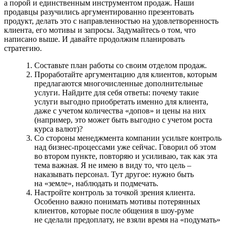
а порой и единственным инструментом продаж. Наши
продавцы разучились аргу­ментированно презентовать
продукт, делать это с направленностью на удовлет­воренность
клиента, его мотивы и запро­сы. Задумайтесь о том, что
написано выше. И давайте продолжим планировать
стратегию.
Составьте план работы со своим отде­лом продаж.
Проработайте аргументацию для клиентов, которым
предлагаются многочислен­ные дополнительные
услуги. Найдите для себя ответы: почему такие
услуги выгодно приобретать именно для клиента,
даже с учетом количества «допов» и цены на них
(например, это может быть выгодно с уче­том роста
курса валют)?
Со стороны менеджмента компании усильте контроль
над бизнес-процессами уже сейчас. Говорил об этом
во втором пункте, повторяю и усиливаю, так как эта
тема важная. Я не имею в виду то, что цель –
наказывать персонал. Тут другое: нужно быть
на «земле», наблюдать и под­мечать.
Настройте контроль за точкой зрения клиента.
Особенно важно понимать мотивы потерянных
клиентов, которые после общения в шоу-руме
не сделали предоплату, не взяли время на «подумать»