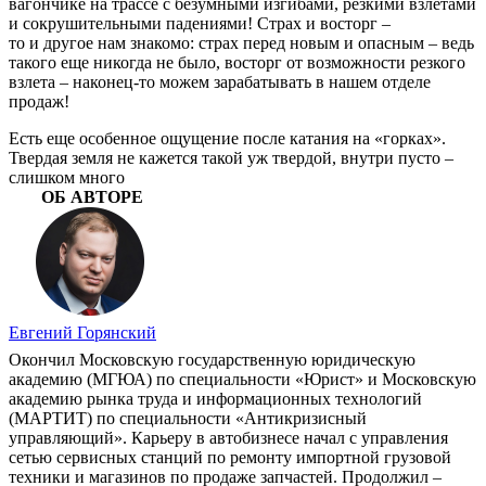
вагончи­ке на трассе с безумными изгибами, рез­кими взлетами
и сокрушительными паде­ниями! Страх и восторг –
то и другое нам знакомо: страх перед новым и опас­ным – ведь
такого еще никогда не было, восторг от возможности резкого
взле­та – наконец-то можем зарабатывать в нашем отделе
продаж!
Есть еще особенное ощущение после катания на «горках».
Твердая земля не кажется такой уж твердой, внутри пусто –
слишком много
ОБ АВТОРЕ
Евгений Горянский
Окончил Московскую государственную юридическую
академию (МГЮА) по специальности «Юрист» и Московскую
академию рынка труда и информационных технологий
(МАРТИТ) по специальности «Антикризисный
управляющий». Карьеру в автобизнесе начал с управления
сетью сервисных станций по ремонту импортной грузовой
техники и магазинов по продаже запчастей. Продолжил –