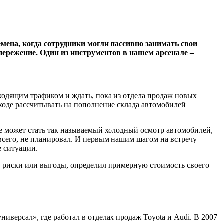
емена, когда сотрудники могли пассивно занимать свои
пережение. Один из инструментов в нашем арсенале –
входящим трафиком и ждать, пока из отдела продаж новых
дходе рассчитывать на пополнение склада автомобилей
осе может стать так называемый холодный осмотр автомобилей,
 всего, не планировал. И первым нашим шагом на встречу
е ситуации.
е риски или выгоды, определил примерную стоимость своего
иверсал», где работал в отделах продаж Toyota и Audi. В 2007