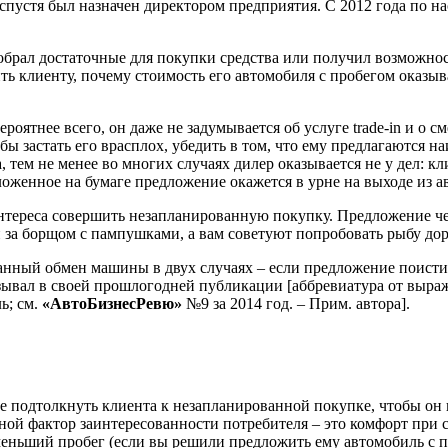
 спустя был назначен директором предприятия. С 2012 года по 
 собрал достаточные для покупки средства или получил возможн
нить клиенту, почему стоимость его автомобиля с пробегом оказы
роятнее всего, он даже не задумывается об услуге trade-in и о 
бы застать его врасплох, убедить в том, что ему предлагаются на
тем не менее во многих случаях дилер оказывается не у дел: кл
ложенное на бумаге предложение окажется в урне на выходе из а
 интереса совершить незапланированную покупку. Предложение 
н за борщом с пампушками, а вам советуют попробовать рыбу дора
нный обмен машины в двух случаях – если предложение поистин
азывал в своей прошлогодней публикации [аббревиатура от выра
ь; см.
«АвтоБизнесРевю»
№9 за 2014 год. – Прим. автора].
е подтолкнуть клиента к незапланированной покупке, чтобы он 
ной фактор заинтересованности потребителя – это комфорт при 
еньший пробег (если вы решили предложить ему автомобиль с п