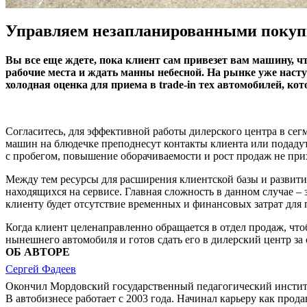
Управляем незапланированными поку
Вы все еще ждете, пока клиент сам привезет вам машину, ч
рабочие места и ждать манны небесной. На рынке уже насту
холодная оценка для приема в trade-in тех автомобилей, ко
Согласитесь, для эффективной работы дилерского центра в сег
машин на блюдечке преподнесут контакты клиента или подадут 
с пробегом, повышение оборачиваемости и рост продаж не при
Между тем ресурсы для расширения клиентской базы и развития
находящихся на сервисе. Главная сложность в данном случае – 
клиенту будет отсутствие временных и финансовых затрат для
Когда клиент целенаправленно обращается в отдел продаж, чт
нынешнего автомобиля и готов сдать его в дилерский центр за
ОБ АВТОРЕ
Сергей Фадеев
Окончил Мордовский государственный педагогический институ
В автобизнесе работает с 2003 года. Начинал карьеру как прод