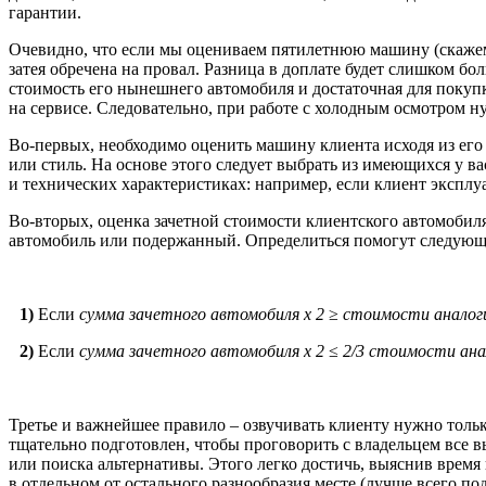
гарантии.
Очевидно, что если мы оцениваем пятилетнюю машину (скажем, 
затея обречена на провал. Разница в доплате будет слишком б
стоимость его нынешнего автомобиля и достаточная для покупк
на сервисе. Следовательно, при работе с холодным осмотром 
Во-первых, необходимо оценить машину клиента исходя из его
или стиль. На основе этого следует выбрать из имеющихся у в
и технических характеристиках: например, если клиент экспл
Во-вторых, оценка зачетной стоимости клиентского автомобил
автомобиль или подержанный. Определиться помогут следую
1)
Если
сумма зачетного автомобиля х 2
≥
стоимости аналоги
2)
Если
сумма зачетного автомобиля х 2
≤
2/3 стоимости ана
Третье и важнейшее правило – озвучивать клиенту нужно толь
тщательно подготовлен, чтобы проговорить с владельцем все
или поиска альтернативы. Этого легко достичь, выяснив время
в отдельном от остального разнообразия месте (лучше всего