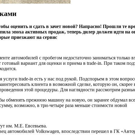
пками
тобы оценить и сдать в зачет новой? Напрасно! Прошли те вр
пила эпоха активных продаж, теперь дилер должен идти на о
торые приезжают на сервис
менте автомобилей с пробегом недостаточно заниматься только 
готовый вариант для оценки и приема в trade-in. При таком по
ходится.
 услуги trade-in есть у нас под рукой. Подспорьем в этом вопр
заинтересовать клиента в возможной сделке, которую он, скорее
 проведения этой процедуры. Для наглядности рассмотрим разны
обы обменять прежнюю машину на новую, он заранее обдумал вс
 сумму, возможно, в три-четыре раза меньше стоимости новой
т им. М.Е. Евсевьева.
авец автомобилей Volkswagen, впоследствии перешел в ГК «Автоун