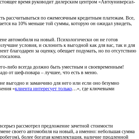
настоящее время руководит дилерским центром «Автоуниверсал-
ость рассчитываться по ежемесячным кредитным платежам. Все,
вается на 10% меньше той суммы, которую он ожидал увидеть,
смене автомобиля на новый. Психологически он не готов
илучшие условия, и склонить к выгодной как для вас, так и для
иент благодарен за оценку, обещает подумать, но по отсутствию
втосалона.
чего-либо всегда должно быть уместным и своевременным!
до от шеф-повара – лучшее, что есть в меню.
е выгодно и заманчиво для него или если оно безумно
жения «
клиента интересует только
…», где ключевыми
всерьез рассмотрел предложение зачетной стоимости
смене своего автомобиля на новый, а именно: небольшая сумма
робегом), более богатая комплектация, наличие продленной