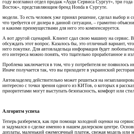
году возглавил отдел продаж «Ауди Сервиса Сургут», три года
Восток», представляющим бренд Honda в Сургуте.
модели. То есть человек уже принял решение, сделал выбор и
что требуется от дилера в данной ситуации, – грамотно объяс
и какими преимуществами для него это компенсируется.
А вот другой сценарий. Клиент сдал свою машину на сервис. Ве
обсуждать этот вопрос. Казалось бы, это отличный вариант, что
него покупке. Для автовладельца информация будет любопытна, 
его интереса можно понять, что тщательно проработанное и из
Проблема заключается в том, что у потребителя не появилось
Иначе получается так, что вы приходите в украинский рестора
Автовладелец действительно может решиться на незапланирова
интересно с точки зрения одного из КИТов, о которых я расск
приоритетами могут выступать безопасность, комфорт или стил
Алгоритм успеха
Теперь разберемся, как при помощи холодной оценки на сервис
и задумался о сделке именно в нашем дилерском центре. Основ
доплаты, маленький ежемесячный платеж, свежая модель или м