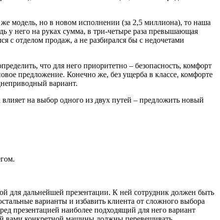
е модель, но в новом исполнении (за 2,5 миллиона), то наша
дь у него на руках сумма, в три-четыре раза превышающая
я с отделом продаж, а не разбирался бы с недочетами
 определить, что для него приоритетно – безопасность, комфорт
новое предложение. Конечно же, без ущерба в классе, комфорте
аднеприводный вариант.
 влияет на выбор одного из двух путей – предложить новый
егом.
вой для дальнейшей презентации. К ней сотрудник должен быть
стальные варианты и избавить клиента от сложного выбора
еред презентацией наиболее подходящий для него вариант
нной вами конкретной машины должны перевешивать