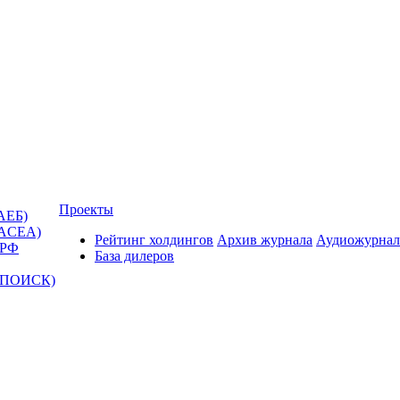
Проекты
АЕБ)
(ACEA)
Рейтинг холдингов
Архив журнала
Аудиожурнал
 РФ
База дилеров
Т-ПОИСК)