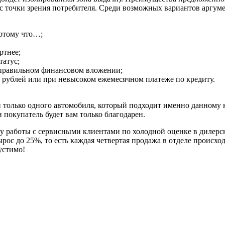
с точки зрения потребителя. Среди возможных вариантов аргум
потому что…;
ртнее;
татус;
о правильном финансовом вложении;
N рублей или при невысоком ежемесячном платеже по кредиту.
и только одного автомобиля, который подходит именно данному к
и покупатель будет вам только благодарен.
ему работы с сервисными клиентами по холодной оценке в дилер
ос до 25%, то есть каждая четвертая продажа в отделе происход
устимо!