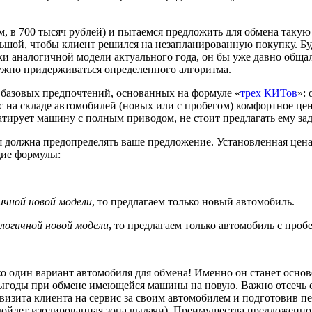
в 700 тысяч рублей) и пытаемся предложить для обмена такую ж
ольшой, чтобы клиент решился на незапланированную покупку. Бу
и аналогичной модели актуального года, он бы уже давно общалс
нужно придерживаться определенного алгоритма.
 базовых предпочтений, основанных на формуле «
трех КИТов
»:
ас на складе автомобилей (новых или с пробегом) комфортное це
уатирует машину с полным приводом, не стоит предлагать ему з
я должна предопределять ваше предложение. Установленная цена
щие формулы:
чной новой модели
, то предлагаем только новый автомобиль.
логичной новой модели
,
то предлагаем только автомобиль с проб
ко один вариант автомобиля для обмена! Именно он станет осно
 выгоды при обмене имеющейся машины на новую. Важно отсечь о
 визита клиента на сервис за своим автомобилем и подготовив п
 подойдет изолированная зона выдачи). Преимущества предложе