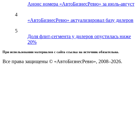
Анонс номера «АвтоБизнесРевю» за июль-август
4
«АвтоБизнесРевю» актуализировал базу дилеров
5
Доля флит-сегмента у дилеров опустилась ниже
20%
При использовании материалов с сайта ссылка на источник обязательна.
Все права защищены © «АвтоБизнесРевю», 2008–2026.