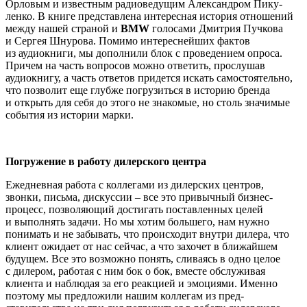
Орловым и извест­ным радиоведущим Александром Пику­
ленко. В книге представлена интересная история отношений
между нашей страной и
BMW
голосами Дмитрия Пучкова
и Сер­гея Шнурова. Помимо интереснейших фактов
из аудиокниги, мы дополнили блок с проведением опроса.
Причем на часть вопросов можно ответить, прослушав
аудиокнигу, а часть ответов придется искать самостоятельно,
что позволит еще глубже погрузиться в историю бренда
и открыть для себя до этого не знакомые, но столь значимые
события из истории марки.
Погружение в работу дилерского центра
Ежедневная работа с коллегами из дилер­ских центров,
звонки, письма, дискус­сии – все это привычный бизнес-
процесс, позволяющий достигать поставленных целей
и выполнять задачи. Но мы хотим большего, нам нужно
понимать и не забы­вать, что происходит внутри дилера, что
клиент ожидает от нас сейчас, а что захо­чет в ближайшем
будущем. Все это воз­можно понять, сливаясь в одно целое
с дилером, работая с ним бок о бок, вместе обслуживая
клиента и наблюдая за его реакцией и эмоциями. Именно
поэтому мы предложили нашим коллегам из пред­