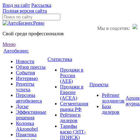
Вход на сайт
Рассылка
Полная версия сайта
Мы в соцсетях:
Свой среди профессионалов
Меню
Автобизнес
Статистика
Новости
Обзор прессы
Продажи в
События
России
Интервью
(АЕБ)
Рецепты
Проекты
Продажи в
успеха
Европе
Персоны
Рейтинг
(ACEA)
Архив
автобизнеса
холдингов
Сегментация
журна
Досье
База
рынка РФ
Эффективные
дилеров
Рейтинги
решения
дилеров
Колонка
Тарифы
Akzonobel
каско (ЭЛТ-
Практика
ПОИСК)