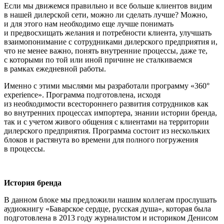
Если мы движемся правильно и все боль­ше клиентов видим
в нашей дилерской сети, можно ли сделать лучше? Можно,
и для этого нам необходимо еще лучше понимать
и предвосхищать желания и потребности клиента, улучшать
взаимо­понимание с сотрудниками дилерского предприятия и,
что не менее важно, понять внутренние процессы, даже те,
с которыми по той или иной причине не сталкиваемся
в рамках ежедневной работы.
Именно с этими мыслями мы разработа­ли программу «360°
experience». Програм­ма подготовлена, исходя
из необходимости всестороннего развития сотрудников как
во внутренних процессах импортера, зна­нии истории бренда,
так и с учетом живого общения с клиентами на территории
дилерского предприятия. Программа состоит из нескольких
блоков и растянута во времени для полного погружения
в про­цессы.
История бренда
В данном блоке мы предложили нашим коллегам прослушать
аудиокнигу «Бавар­ское сердце, русская душа», которая была
подготовлена в 2013 году журналистом и историком Денисом