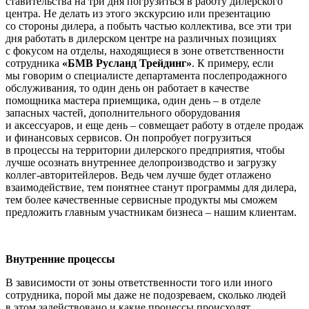
ставительства на три дня погрузиться в работу дилерского
центра. Не делать из этого экскурсию или презентацию
со сто­роны дилера, а побыть частью коллектива, все эти три
дня работать в дилерском цен­тре на различных позициях
с фокусом на отделы, находящиеся в зоне ответственно­сти
сотрудника
«БМВ Русланд Трейдинг»
. К примеру, если
мы говорим о специали­сте департамента послепродажного
обслу­живания, то один день он работает в каче­стве
помощника мастера приемщика, один день – в отделе
запасных частей, дополнительного оборудования
и аксессуаров, и еще день – совмещает работу в отделе продаж
и финансовых сервисов. Он попробует погрузиться
в процессы на территории дилерского предприятия, чтобы
лучше осознать внутреннее дело­производство и загрузку
коллег-автори­тейлеров. Ведь чем лучше будет отлажено
взаимодействие, тем понятнее станут про­граммы для дилера,
тем более качествен­ные сервисные продукты мы сможем
пред­ложить главным участникам бизнеса – нашим клиентам.
Внутренние процессы
В зависимости от зоны ответственности того или иного
сотрудника, порой мы даже не подозреваем, сколько людей
в этом задействовано и какие процессы происходят