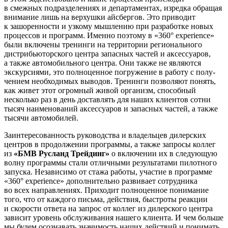
в смежных подразделениях и департаментах, изредка обращая
вни­мание лишь на верхушки айсбергов. Это приводит
к зашоренности и узкому мыш­лению при разработке новых
процессов и программ. Именно поэтому в «360° experience»
были включены тренинги на территории регионального
дистрибью­торского центра запасных частей и аксес­суаров,
а также автомобильного центра. Они также не являются
экскурсиями, это полноценное погружение в работу с полу­
чением необходимых выводов. Тренинги позволяют понять,
как живет этот огром­ный живой организм, способный
несколь­ко раз в день доставлять для наших клиен­тов сотни
тысяч наименований аксессуа­ров и запасных частей, а также
тысячи автомобилей.
Заинтересованность руководства и вла­дельцев дилерских
центров в продолжении программы, а также запросы коллег
из
«БМВ Русланд Трейдинг»
о включении их в следующую
волну программы стали отличными результатами пилотного
запу­ска. Независимо от стажа работы, участие в программе
«360° experience» дополни­тельно развивает сотрудника
во всех направлениях. Приходит полноценное понимание
того, что от каждого письма, действия, быстроты реакции
и скорости ответа на запрос от коллег из дилерского центра
зависит уровень обслуживания нашего клиента. И чем больше
мы будем осознавать значимость наших действий и понимать