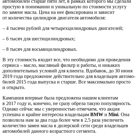
автомобилей старше пяти лет, в рамках которого мы сделали
простую в понимании и уникальную по стоимости услугу
по замене масла. Цена на нее фиксирована и зависит
от количества цилиндров двигателя автомобиля:
– 4 тысячи рублей для четырехцилин­дровых двигателей;
– 6 тысяч для шестицилиндровых;
– 8 тысяч для восьмицилиндровых.
В эту стоимость входит все, что необхо­димо для проведения
сервиса – масло, масляный фильтр и работы, и никаких
дополнительных условий для клиента. Вдобавок, до 30 июня
2019 года предложе­ние действительно для владельцев автомо­
билей 2015 года выпуска и старше. Все максимально просто
и открыто.
Кампания впервые была предложена нашим клиентам
в 2017 году и, конечно, не сразу обрела такую популярность.
Одна­ко сейчас мы с уверенностью отмечаем, что акция
успешна и крайне интересна владельцам
BMW
и
Mini
. Она
позволила нам за два года более чем в 2,5 раза увеличить
количество замен масла в дилерской сети среди владельцев
автомобилей данно­го возрастного сегмента.