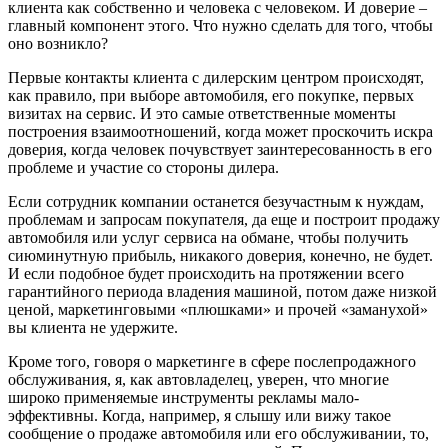
клиента как собственно и человека с человеком. И доверие –
главный компо­нент этого. Что нужно сделать для того, чтобы
оно возникло?
Первые контакты клиента с дилерским центром происходят,
как правило, при выборе автомобиля, его покупке, первых
визитах на сервис. И это самые ответствен­ные моменты
построения взаимоотноше­ний, когда может проскочить искра
дове­рия, когда человек почувствует заинтере­сованность в его
проблеме и участие со стороны дилера.
Если сотрудник компании останется безучастным к нуждам,
проблемам и запросам покупателя, да еще и построит продажу
автомобиля или услуг сервиса на обмане, чтобы получить
сиюминутную прибыль, никакого доверия, конечно, не будет.
И если подобное будет происходить на протяжении всего
гарантийного перио­да владения машиной, потом даже низкой
ценой, маркетинговыми «плюшками» и прочей «заманухой»
вы клиента не удер­жите.
Кроме того, говоря о маркетинге в сфере послепродажного
обслуживания, я, как автовладелец, уверен, что многие
широко применяемые инструменты рекламы мало­
эффективны. Когда, например, я слышу или вижу такое
сообщение о продаже автомоби­ля или его обслуживании, то,