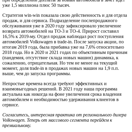
уже 1,5 миллиона плюс 50 тысяч.
Стратегия win-win показала свою дей­ственность и для отдела
продаж, и для сер­виса. Подразделение послепродажного
обслуживания уже в 2020 году зафиксиро­вало увеличение
возврата автомобилей на ТО-3 и ТО-4. Прирост составил
16,5% к 2019-му. Отдел продаж наблюдал рост поступления
автомобилей Volkswagen в trade-in. После запуска акции, по
итогам 2019 года, была прибавка уже на 7,6% относительно
2018 года. Но в 2020 и 2021 годах по объективным причинам
(панде­мия, отсутствие склада новых машин) динамика, к
сожалению, отрицательная. Но тем не менее на текущий
момент, доля trade-in в продажах новых машин на 1,9 п.п.
выше, чем до запуска программы.
Непростые времена всегда требуют эффективных и
взаимовыгодных решений. В 2021 году наша программа
актуальна как никогда на фоне увеличения срока владе­ния
автомобилем и необходимостью удер­живания клиентов в
сервисе.
Согласитесь, интересная практика от регионального дилера
Volkswagen. Теперь от массового сегмента перейдем к
премиальному.