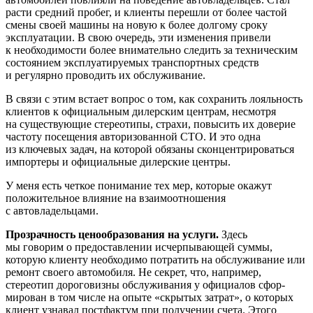
расти средний пробег, и клиенты перешли от более частой
смены своей машины на новую к более долгому сроку
эксплуата­ции. В свою очередь, эти изменения при­вели
к необходимости более внимательно следить за техническим
состоянием экс­плуатируемых транспортных средств
и регулярно проводить их обслуживание.
В связи с этим встает вопрос о том, как сохранить лояльность
клиентов к официальным дилерским центрам, несмотря
на существующие стереотипы, страхи, повысить их доверие
частоту посещения авторизованной СТО. И это одна
из ключе­вых задач, на которой обязаны сконцен­трироваться
импортеры и официальные дилерские центры.
У меня есть четкое понимание тех мер, которые окажут
положительное влияние на взаимоотношения
с автовладельцами.
Прозрачность ценообразования на услуги.
Здесь
мы говорим о предоставле­нии исчерпывающей суммы,
которую клиенту необходимо потратить на обслу­живание или
ремонт своего автомобиля. Не секрет, что, например,
стереотип доро­говизны обслуживания у официалов сфор­
мирован в том числе на опыте «скрытых затрат», о которых
клиент узнавал пост­фактум при получении счета. Этого