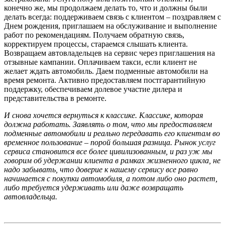
конечно же, мы продолжаем делать то, что и долж­ны были
делать всегда: поддерживаем связь с клиентом – поздравляем с
Днем рождения, приглашаем на обслуживание и выполнение
работ по рекомендациям. Получаем обратную связь,
корректируем процессы, стараемся слышать клиента.
Возвращаем автовладельцев на сервис через приглашения на
отзывные кампа­нии. Оплачиваем такси, если клиент не
желает ждать автомобиль. Даем подмен­ные автомобили на
время ремонта. Активно предоставляем постгарантий­ную
поддержку, обеспечиваем долевое участие дилера и
представительства в ремонте.
И снова хочется вернуться к классике. Классике, которая
должна работать. Заявлять о том, что мы предоставляем
подменные автомобили и реально переда­вать его клиентам во
временное пользова­ние – порой большая разница. Рынок услуг
сервиса становится все более цивилизован­ным, и раз уж мы
говорим об удержании клиента в рамках жизненного цикла, не
надо забывать, что доверие к нашему сер­вису все равно
начинается с покупки авто­мобиля, а потом либо оно растет,
либо требуется удерживать или даже возвра­щать
автовладельца.