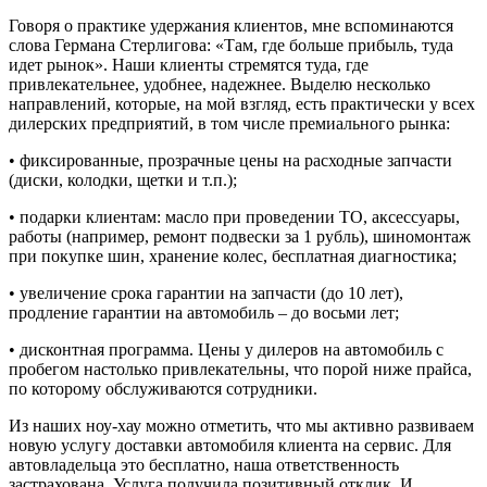
Говоря о практике удержания клиентов, мне вспоминаются
слова Германа Стерли­гова: «Там, где больше прибыль, туда
идет рынок». Наши клиенты стремятся туда, где
привлекательнее, удобнее, надежнее. Выделю несколько
направлений, которые, на мой взгляд, есть практически у всех
дилерских предприятий, в том числе пре­миального рынка:
• фиксированные, прозрачные цены на расходные запчасти
(диски, колодки, щетки и т.п.);
• подарки клиентам: масло при прове­дении ТО, аксессуары,
работы (например, ремонт подвески за 1 рубль), шиномонтаж
при покупке шин, хранение колес, бесплат­ная диагностика;
• увеличение срока гарантии на запча­сти (до 10 лет),
продление гарантии на автомобиль – до восьми лет;
• дисконтная программа. Цены у диле­ров на автомобиль с
пробегом настолько привлекательны, что порой ниже прайса,
по которому обслуживаются сотрудники.
Из наших ноу-хау можно отметить, что мы активно развиваем
новую услугу доставки автомобиля клиента на сервис. Для
автовладельца это бесплатно, наша ответственность
застрахована. Услуга получила позитивный отклик. И,