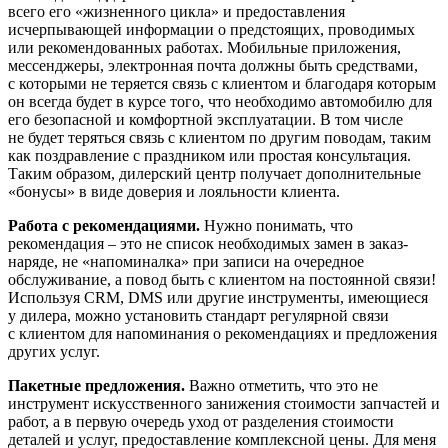
всего его «жизненного цикла» и предоставления
исчерпывающей информации о предстоящих, проводимых
или рекомендованных работах. Мобиль­ные приложения,
мессенджеры, электрон­ная почта должны быть средствами,
с кото­рыми не теряется связь с клиентом и бла­годаря которым
он всегда будет в курсе того, что необходимо автомобилю для
его безопасной и комфортной эксплуатации. В том числе
не будет теряться связь с клиентом по другим поводам, таким
как поздравление с праздником или простая консультация.
Таким образом, дилерский центр получает дополнительные
«бонусы» в виде доверия и лояльности клиента.
Работа с рекомендациями.
Нужно пони­мать, что
рекомендация – это не список необходимых замен в заказ-
наряде, не «напоминалка» при записи на очередное
обслуживание, а повод быть с клиентом на постоянной связи!
Используя CRM, DMS или другие инструменты, имеющиеся
у дилера, можно установить стандарт регулярной связи
с клиентом для напоминания о реко­мендациях и предложения
других услуг.
Пакетные предложения.
Важно отме­тить, что это не
инструмент искусственного занижения стоимости запчастей и
работ, а в первую очередь уход от разделения стои­мости
деталей и услуг, предоставление ком­плексной цены. Для меня