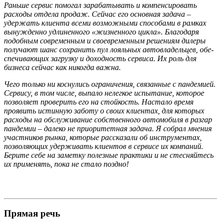
Раньше сервис помогал зарабатывать и компенсировать
расходы отдела продаж. Сейчас его основная зада­ча –
удержать клиента всеми возможны­ми способами в рамках
вынужденно удли­ненного «жизненного цикла». Благодаря
подобным современным и своевременным решениям дилеры
получают шанс сохра­нить пул лояльных автовладельцев, обе­
спечивающих загрузку и доходность серви­са. Их роль для
бизнеса сейчас как никогда важна.
Чего только ни коснулись ограничения, связанные с пандемией.
Сервису, в том числе, выпало нелегкое испытание, кото­рое
позволяет проверить его на стойкость. Настало время
проявить истинную забо­ту о своих клиентах, для которых
расходы на обслуживание собственного автомоби­ля в разгар
пандемии – далеко не приори­тетная задача. Я собрал мнения
участни­ков рынка, которые рассказали об инстру­ментах,
позволяющих удерживать клиен­тов в сервисе их компаний.
Берите себе на заметку полезные практики и не стесняй­тесь
их применять, пока не стало поздно!
Прямая речь