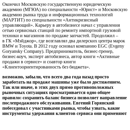
Окончил Московскую государственную юридическую
академию (МГЮА) по специальности «Юрист» и Московскую
академию рынка труда и информационных технологий
(МАРТИТ) по специальности «Антикризисный
управляющий». Карьеру в автобизнесе начал с управления
сетью сервисных станций по ремонту импортной грузовой
техники и магазинов по продаже запчастей. Продолжил –
в ГК «Мэйджор», где возглавлял два дилерских центра марок
BMW и Toyota. В 2012 году основал компанию EGC (Evgeny
Goryansky Company). Предприниматель, бизнес-тренер,
бизнес-коуч, эксперт автобизнеса, автор книги «Активные
продажи в сервисе» и соавтор книги
«Клиентоориентированность без бюджета».
возможно, забыли, что всего два года назад просто
заработать на продаже машины уже было достижением.
Так или иначе, в этих двух прямо противоположных
рыночных ситуациях просматривается одно общее
правило: сохранить баланс бизнеса позволяет направление
послепродажного обслуживания. Евгений Горянский
побеседовал с участниками рынка, чтобы узнать, какие
инструменты удержания клиентов сервиса они применяют