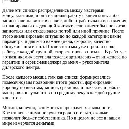
разными.
Далее эти списки распределялись между мастерами-
консультантами, и они начина­ли работу с клиентами: либо
записывали на визит в сервис, либо отрабатывали воз­ражения
и планировали следующий кон­такт, если клиент был не готов
записаться или отказывался по той или иной причине. После
этого анализировали ситуацию по каждой категории: какие
параметры и для кого важнее (цена, скорость, качество
обслуживания и т.п.). После этого мы уже строили свою
работу с каждой группой, скорректировав посылы. В работу с
«отказ­никами» вступала тяжелая артиллерия – от инженера по
гарантии и сервис-менед­жера до меня – руководителя
дилерского центра.
После каждого месяца (так как списки формировались
помесячно) мы подводили итоги работы, формировали
воронку по визитам, записи, сравнивали показатели работы
мастеров-консультантов по средне­му чеку в каждой группе
клиентов.
Можно, конечно, вспомнить о програм­мах лояльности.
Креативить с ними полу­чится ровно столько, сколько
позволит бюджет собственника. Но в целом не все в нашем
мире измеряется деньгами.