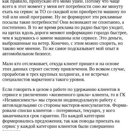
как правило, пропускаю его мимо ушей. Потому что чаще
всего в этот момент у меня нет потребности сию же минуту
ехать на сервис за ТО со скидкой или приобрести машину по
той или иной программе. Ну не формируют эти рекламные
посылы такие потребности! Они возникают не спонтанно, а
постепенно. В то же время реклама по радио быстро уходит,
на щитах вдоль дороги меняют информа­цию гораздо быстрее,
чем я задумаюсь о замене машины или сервисе. Это деньги,
выброшенные на ветер. Конечно, с этим можно спорить, но
таково мое мнение. То же самое подсказывает мой опыт в
автомо­бильном бизнесе.
Мало кто отслеживает, откуда клиент пришел и на основе
этих данных строит систему привлечения. Во всяком случае,
проработав в трех крупных холдингах, я не встречал
специалистов маркетинга такого уровня.
Если говорить в целом о работе по удер­жанию клиентов в
сервисе и увеличению «жизненного цикла» клиента, то в ГК
«Независимость» мы строили индиви­дуальную работу с
автовладельцами со стороны мастеров-консультантов. Форми­
ровали списки клиентов – потерянных, текущих, у кого
заканчивался срок гаран­тии. По каждой категории
формировались предложения, так как поводы приехать на
сервис у каждой категории клиентов были совершенно