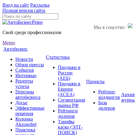
Вход на сайт
Рассылка
Полная версия сайта
Мы в соцсетях:
Свой среди профессионалов
Меню
Автобизнес
Статистика
Новости
Обзор прессы
Продажи в
События
России
Интервью
(АЕБ)
Рецепты
Проекты
Продажи в
успеха
Европе
Персоны
Рейтинг
(ACEA)
Архив
автобизнеса
холдингов
Сегментация
журна
Досье
База
рынка РФ
Эффективные
дилеров
Рейтинги
решения
дилеров
Колонка
Тарифы
Akzonobel
каско (ЭЛТ-
Практика
ПОИСК)