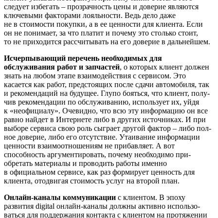
следует избегать – прозрачность цены и дове­рие являются
ключевыми факторами лояльности. Ведь дело даже
не в стоимости покупки, а в ее ценности для клиента. Если
он не понимает, за что платит и почему это столько стоит,
то не приходится рассчиты­вать на его доверие в дальнейшем.
Исчерпывающий перечень необходи­мых для
обслуживания работ и запча­стей
, о которых клиент должен
знать на любом этапе взаимодействия с сервисом. Это
касается как работ, предстоящих после сдачи автомобиля, так
и рекомендаций на будущее. Глупо бояться, что клиент, полу­
чив рекомендации по обслуживанию, использует их, уйдя
к «неофициалу». Оче­видно, что всю эту информацию он все
равно найдет в Интернете либо в других источниках. И при
выборе сервиса свою роль сыграет другой фактор – либо пол­
ное доверие, либо его отсутствие. Утаива­ние информации
ценности взаимоотноше­ниям не прибавляет. А вот
способность аргументировать, почему необходимо при­
обретать материалы и проводить работы именно
в официальном сервисе, как раз формирует ценность для
клиента, отодви­гая стоимость услуг на второй план.
Онлайн-каналы коммуникации
с клиентом. В эпоху
развития digital онлайн-каналы должны активно использо­
ваться для поддержания контакта с клиен­том на протяжении