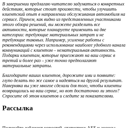
В завершении предлагаю читателю заду­маться о конкретных
действиях, которые стоит произвести, чтобы улучшить
клиентский опыт в направлении обслужива­ния автомобиля на
сервисе. Причем, как видно из представленных участниками
этого обзора решений, вы можете разделить все
активности, которые планируете приме­нить на две
категории: требующие матери­альных затрат и не
требующие таковых. Например, усиление работы с
рекомендация­ми через использование наиболее удобного канала
коммуникаций с клиентом – нема­териальная активность.
Подарки клиен­там, которые приезжают на ваш сервис в
третий и более раз – уже точно предпола­гают
материальные затраты.
Благодарите ваших клиентов, дорожите ими и помните:
глупо делать то же самое и надеяться на другой результат.
Наверняка вы уже многое сделали для того, чтобы клиенты
возвращались на ваш сервис, но вот достаточно ли этого?
Спросите об этом клиентов и следите за показателями.
Рассылка
Получайте дайджест новостей, статистику АЕБ и анонсы