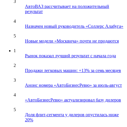
3
АвтоВАЗ рассчитывает на положительный
результат
4
Назначен новый руководитель «Соллерс Алабуга»
5
Новые модели «Москвича» почти не продаются
1
Рынок показал лучший результат с начала года
2
Продажи легковых машин: +13% за семь месяцев
3
Анонс номера «АвтоБизнесРевю» за июль-август
4
«АвтоБизнесРевю» актуализировал базу дилеров
5
Доля флит-сегмента у дилеров опустилась ниже
20%