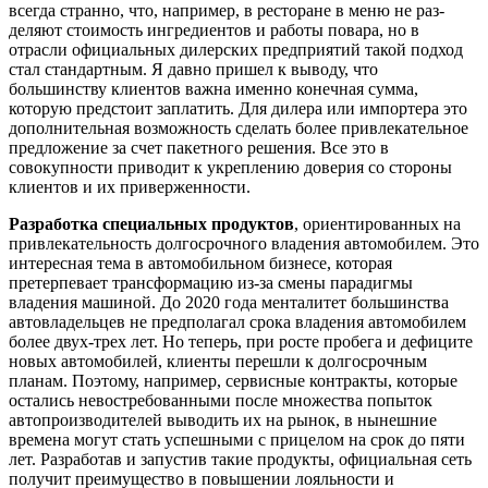
всегда странно, что, например, в ресторане в меню не раз­
деляют стоимость ингредиентов и работы повара, но в
отрасли официальных дилер­ских предприятий такой подход
стал стан­дартным. Я давно пришел к выводу, что
большинству клиентов важна именно конечная сумма,
которую предстоит запла­тить. Для дилера или импортера это
допол­нительная возможность сделать более при­влекательное
предложение за счет пакетно­го решения. Все это в
совокупности приво­дит к укреплению доверия со стороны
клиентов и их приверженности.
Разработка специальных продуктов
, ориентированных на
привлекательность долгосрочного владения автомобилем. Это
интересная тема в автомобильном бизне­се, которая
претерпевает трансформацию из-за смены парадигмы
владения маши­ной. До 2020 года менталитет большин­ства
автовладельцев не предполагал срока владения автомобилем
более двух-трех лет. Но теперь, при росте пробега и дефи­ците
новых автомобилей, клиенты переш­ли к долгосрочным
планам. Поэтому, например, сервисные контракты, которые
остались невостребованными после мно­жества попыток
автопроизводителей выводить их на рынок, в нынешние
време­на могут стать успешными с прицелом на срок до пяти
лет. Разработав и запустив такие продукты, официальная сеть
полу­чит преимущество в повышении лояльно­сти и