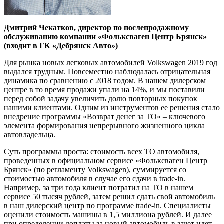
Дмитрий Чекатков, директор по послепродажному
обслуживанию ком­
пании «Фольксваген Центр Брянск»
(входит в ГК «Дебрянск Авто»)
Для рынка новых легковых автомобилей Volkswagen 2019 год
выдался трудным. Повсеместно наблюдалась отрицательная
динамика по сравнению с 2018 годом. В нашем дилерском
центре в то время про­дажи упали на 14%, и мы поставили
перед собой задачу увеличить долю повторных покупок
нашими клиентами. Одним из инструментов ее решения стало
внедрение программы «Возврат денег за ТО» – клю­чевого
элемента формирования непрерыв­ного жизненного цикла
автовладельца.
Суть программы проста: стоимость всех ТО автомобиля,
проведенных в официаль­ном сервисе «Фольксваген Центр
Брянск» (по регламенту Volkswagen), суммируется со
стоимостью автомобиля в случае его сдачи в trade-in.
Например, за три года клиент потратил на ТО в нашем
сервисе 50 тысяч рублей, затем решил сдать свой автомобиль
в наш дилерский центр по про­грамме trade-in. Специалисты
оценили стоимость машины в 1,5 миллиона рублей. И далее
при определении доплаты за новый автомобиль в зачет идет