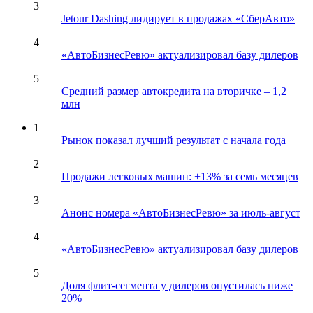
3
Jetour Dashing лидирует в продажах «СберАвто»
4
«АвтоБизнесРевю» актуализировал базу дилеров
5
Средний размер автокредита на вторичке – 1,2
млн
1
Рынок показал лучший результат с начала года
2
Продажи легковых машин: +13% за семь месяцев
3
Анонс номера «АвтоБизнесРевю» за июль-август
4
«АвтоБизнесРевю» актуализировал базу дилеров
5
Доля флит-сегмента у дилеров опустилась ниже
20%