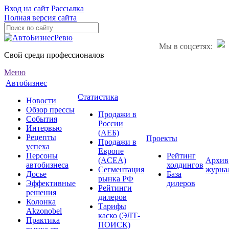
Вход на сайт
Рассылка
Полная версия сайта
Мы в соцсетях:
Свой среди профессионалов
Меню
Автобизнес
Статистика
Новости
Обзор прессы
Продажи в
События
России
Интервью
(АЕБ)
Рецепты
Проекты
Продажи в
успеха
Европе
Персоны
Рейтинг
(ACEA)
Архив
автобизнеса
холдингов
Сегментация
журна
Досье
База
рынка РФ
Эффективные
дилеров
Рейтинги
решения
дилеров
Колонка
Тарифы
Akzonobel
каско (ЭЛТ-
Практика
ПОИСК)