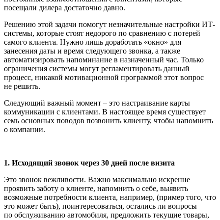
посещали дилера достаточно давно.
Решению этой задачи помогут незначи­тельные настройки ИТ-
системы, которые стоят недорого по сравнению с потерей
самого клиента. Нужно лишь доработать «окно» для
занесения даты и время следую­щего звонка, а также
автоматизировать напоминание в назначенный час. Только
ограничения системы могут регламенти­ровать данный
процесс, никакой мотива­ционной программой этот вопрос
не решить.
Следующий важный момент – это настраивание карты
коммуникации с клиентами. В настоящее время существу­ет
семь основных поводов позвонить кли­енту, чтобы напомнить
о компании.
1. Исходящий звонок через 30 дней после визита
Это звонок вежливости. Важно макси­мально искренне
проявить заботу о клиен­те, напомнить о себе, выявить
возможные потребности клиента, например, (пример того, что
это может быть), поинтересо­ваться, остались ли вопросы
по обслужива­нию автомобиля, предложить текущие товары,