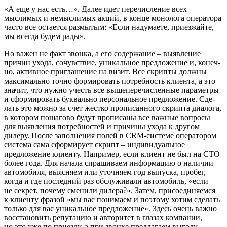
«А еще у нас есть…». Далее идет перечисление всех
мыслимых и немысли­мых акций, в конце монолога оператора
часто все остается размытым: «Если наду­маете, приезжайте,
мы всегда будем рады».
Но важен не факт звонка, а его содер­жание – выявление
причин ухода, сочув­ствие, уникальное предложение и, конеч­
но, активное приглашение на визит. Все скрипты должны
максимально точно фор­мировать потребность клиента, а это
зна­чит, что нужно учесть все вышеперечис­ленные параметры
и сформировать бук­вально персональное предложение. Сде­
лать это можно за счет жестко прописан­ного скрипта диалога,
в котором пошаго­во будут прописаны все важные вопросы
для выявления потребностей и причины ухода к другом
дилеру. После заполнения полей в CRM-системе оператором
систе­ма сама сформирует скрипт – индивидуальное
предложение клиенту. Напри­мер, если клиент не был на СТО
более года. Для начала спрашиваем информа­цию о наличии
автомобиля, выясняем или уточняем год выпуска, пробег,
когда и где последний раз обслуживали автомо­биль, «если
не секрет, почему сменили дилера?». Затем, присоединяемся
к кли­енту фразой «мы вас понимаем и поэтому хотим сделать
только для вас уникальное предложение». Здесь очень важно
восста­новить репутацию и авторитет в глазах компании,
но это уже по приезду, а при звонке предлагаем выгоду