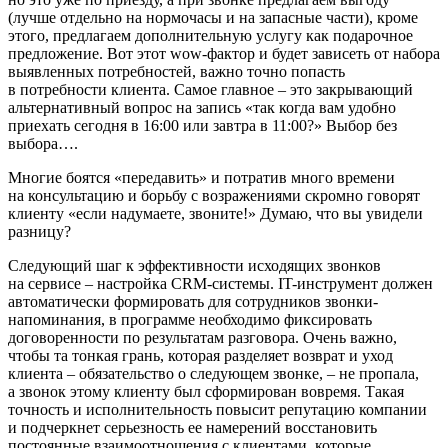
(лучше отдель­но на нормочасы и на запасные части), кроме
этого, предлагаем дополнительную услугу как подарочное
предложение. Вот этот wow-фактор и будет зависеть от набора
выявленных потребностей, важно точно попасть
в потребности клиента. Самое главное – это закрывающий
аль­тернативный вопрос на запись «так когда вам удобно
приехать сегодня в 16:00 или завтра в 11:00?» Выбор без
выбора….
Многие боятся «передавить» и потратив много времени
на консультацию и борьбу с возражениями скромно говорят
клиен­ту «если надумаете, звоните!» Думаю, что вы увидели
разницу?
Следующий шаг к эффективности исхо­дящих звонков
на сервисе – настройка СRM-системы. IT-инструмент должен
авто­матически формировать для сотрудников звонки-
напоминания, в программе необ­ходимо фиксировать
договоренности по результатам разговора. Очень важно,
чтобы та тонкая грань, которая разделяет возврат и уход
клиента – обязательство о следующем звонке, – не пропала,
а зво­нок этому клиенту был сформирован вовремя. Такая
точность и исполнитель­ность повысит репутацию компании
и под­черкнет серьезность ее намерений восста­новить
постоянные взаимоотношения с клиентами, которые