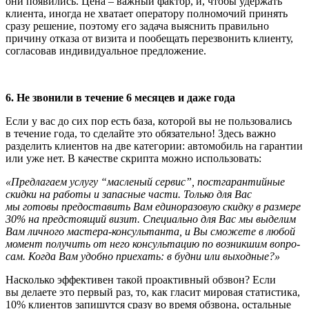
они появились. Цена – важный фактор, и, чтобы удержать
клиента, иногда не хва­тает оператору полномочий принять
сразу решение, поэтому его задача выяснить правильно
причину отказа от визита и пообещать перезвонить клиенту,
согла­совав индивидуальное предложение.
6. Не звонили в течение 6 месяцев и даже года
Если у вас до сих пор есть база, которой вы не пользовались
в течение года, то сде­лайте это обязательно! Здесь важно
разде­лить клиентов на две категории: автомо­биль на гарантии
или уже нет. В качестве скрипта можно использовать:
«Предлагаем услугу “масленый сервис”, постгарантийные
скидки на работы и запасные части. Только для Вас
мы готовы предоставить Вам единоразовую скидку в размере
30% на предстоящий визит. Специально для Вас мы выделим
Вам личного мастера-консультанта, и Вы сможете в любой
момент получить от него консультацию по возникшим вопро­
сам. Когда Вам удобно приехать: в будни или выходные?»
Насколько эффективен такой проактив­ный обзвон? Если
вы делаете это первый раз, то, как гласит мировая статистика,
10% клиентов запишутся сразу во время обзвона, остальные