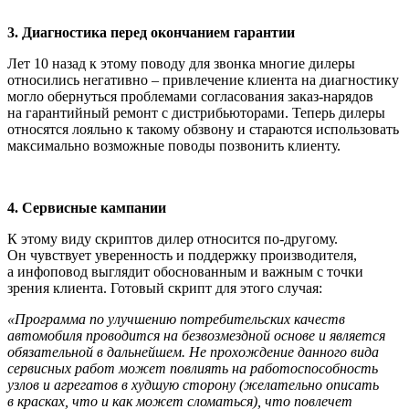
3. Диагностика перед окончанием гарантии
Лет 10 назад к этому поводу для звонка многие дилеры
относились негативно – привлечение клиента на диагностику
могло обернуться проблемами согласова­ния заказ-нарядов
на гарантийный ремонт с дистрибьюторами. Теперь дилеры
отно­сятся лояльно к такому обзвону и старают­ся использовать
максимально возможные поводы позвонить клиенту.
4. Сервисные кампании
К этому виду скриптов дилер относится по-другому.
Он чувствует уверенность и поддержку производителя,
а инфоповод выглядит обоснованным и важным с точки
зрения клиента. Готовый скрипт для этого случая:
«Программа по улучшению потреби­тельских качеств
автомобиля проводится на безвозмездной основе и является
обяза­тельной в дальнейшем. Не прохождение данного вида
сервисных работ может повлиять на работоспособность
узлов и агрегатов в худшую сторону (желательно описать
в красках, что и как может сло­маться), что повлечет