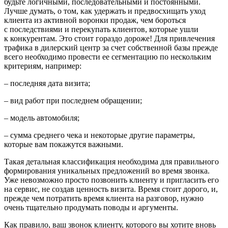
будьте логичными, последова­тельными и постоянными.
Лучше думать, о том, как удержать и предвосхищать уход
клиента из активной воронки продаж, чем бороться
с последствиями и перекупать клиентов, которые ушли
к конкурентам. Это стоит гораздо дороже! Для привлече­ния
трафика в дилерский центр за счет собственной базы прежде
всего необходи­мо провести ее сегментацию по несколь­ким
критериям, например:
– последняя дата визита;
– вид работ при последнем обращении;
– модель автомобиля;
– сумма среднего чека и некоторые дру­гие параметры,
которые вам покажутся важными.
Такая детальная классификация необхо­дима для правильного
формирования уни­кальных предложений во время звонка.
Уже невозможно просто позвонить клиен­ту и пригласить его
на сервис, не создав ценность визита. Время стоит дорого, и,
прежде чем потратить время клиента на разговор, нужно
очень тщательно проду­мать поводы и аргументы.
Как правило, ваш звонок клиенту, кото­рого вы хотите вновь