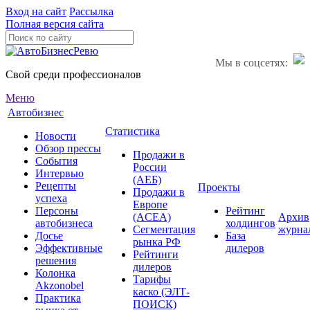
Вход на сайт
Рассылка
Полная версия сайта
Мы в соцсетях:
Свой среди профессионалов
Меню
Автобизнес
Статистика
Новости
Обзор прессы
Продажи в
События
России
Интервью
(АЕБ)
Рецепты
Проекты
Продажи в
успеха
Европе
Персоны
Рейтинг
(ACEA)
Архив
автобизнеса
холдингов
Сегментация
журна
Досье
База
рынка РФ
Эффективные
дилеров
Рейтинги
решения
дилеров
Колонка
Тарифы
Akzonobel
каско (ЭЛТ-
Практика
ПОИСК)