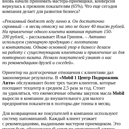
вновь начали принимать мастера-приемщики, конверсия
вернулась к прежним показателям (65%). Что еще сегодня
компания делает для развития бизнеса?
«Рекламный бюджет веду лично я. Он достаточно
скромный – в месяц отвожу на это не более 40 тысяч рублей.
На привлечение одного клиента компания тратит 150-
200 рублей,
– рассказывает Илья Гринюк. –
Активно
используем сувенирную продукцию с логотипами
и контактами. Однако основной упор в бизнесе делаем
на работу с существующими клиентами и привлечение их для
повторного визита. Немало покупателей узнают о нас
по рекомендациям друзей и соседей»
.
Ориентир на долгосрочные отношения с клиентами дал
закономерные результаты. В
«Mobil 1 Центр Подорожник
Авто»
обслуживают более трех тысяч клиентов, которые
посещают техцентр в среднем 2,5 раза за год. Стоит
ли удивляться, что ежемесячные объемы закупок масла
Mobil
выросли в компании до внушительного для малого
предприятия показателя в полторы-две тонны в месяц.
Для возвращения же покупателей в компании используют
систему напоминаний. Каждый клиент уезжает
с рекомендациями, выданными мастером приемщиком. Это
может быть обоснованный совет по оперативной замене