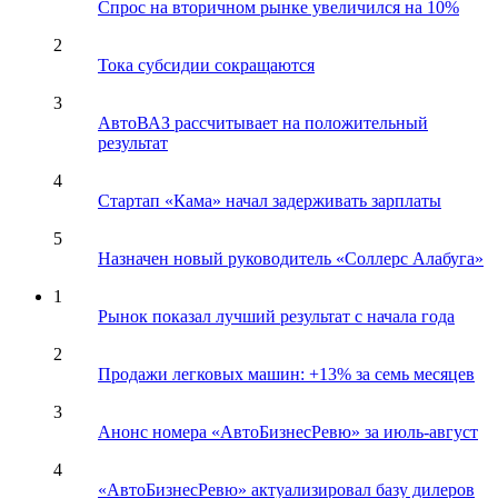
Спрос на вторичном рынке увеличился на 10%
2
Тока субсидии сокращаются
3
АвтоВАЗ рассчитывает на положительный
результат
4
Стартап «Кама» начал задерживать зарплаты
5
Назначен новый руководитель «Соллерс Алабуга»
1
Рынок показал лучший результат с начала года
2
Продажи легковых машин: +13% за семь месяцев
3
Анонс номера «АвтоБизнесРевю» за июль-август
4
«АвтоБизнесРевю» актуализировал базу дилеров