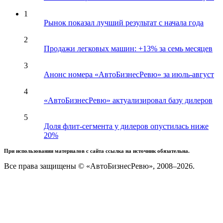
1
Рынок показал лучший результат с начала года
2
Продажи легковых машин: +13% за семь месяцев
3
Анонс номера «АвтоБизнесРевю» за июль-август
4
«АвтоБизнесРевю» актуализировал базу дилеров
5
Доля флит-сегмента у дилеров опустилась ниже
20%
При использовании материалов с сайта ссылка на источник обязательна.
Все права защищены © «АвтоБизнесРевю», 2008–2026.