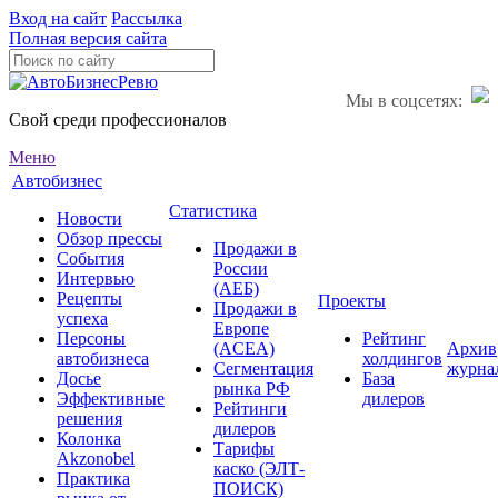
Вход на сайт
Рассылка
Полная версия сайта
Мы в соцсетях:
Свой среди профессионалов
Меню
Автобизнес
Статистика
Новости
Обзор прессы
Продажи в
События
России
Интервью
(АЕБ)
Рецепты
Проекты
Продажи в
успеха
Европе
Персоны
Рейтинг
(ACEA)
Архив
автобизнеса
холдингов
Сегментация
журна
Досье
База
рынка РФ
Эффективные
дилеров
Рейтинги
решения
дилеров
Колонка
Тарифы
Akzonobel
каско (ЭЛТ-
Практика
ПОИСК)