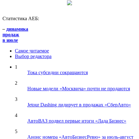
Статистика АЕБ:
–
динамика
продаж
в июле
Самое читаемое
Выбор редактора
1
Тока субсидии сокращаются
2
Новые модели «Москвича» почти не продаются
3
Jetour Dashing лидирует в продажах «СберАвто»
4
АвтоВАЗ подвел первые итоги «Лада Бизнес»
5
Анонс номера «АвтоБизнесРевю» за июль-август