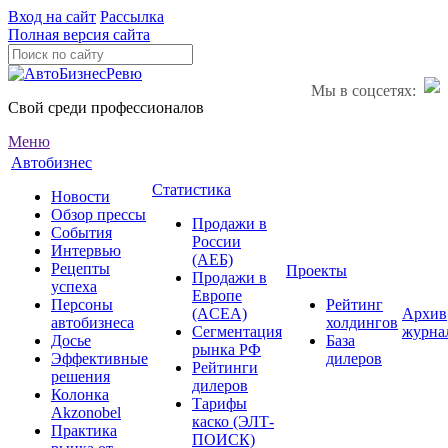
Вход на сайт
Рассылка
Полная версия сайта
Мы в соцсетях:
Свой среди профессионалов
Меню
Автобизнес
Статистика
Новости
Обзор прессы
Продажи в
События
России
Интервью
(АЕБ)
Рецепты
Проекты
Продажи в
успеха
Европе
Персоны
Рейтинг
(ACEA)
Архив
автобизнеса
холдингов
Сегментация
журна
Досье
База
рынка РФ
Эффективные
дилеров
Рейтинги
решения
дилеров
Колонка
Тарифы
Akzonobel
каско (ЭЛТ-
Практика
ПОИСК)