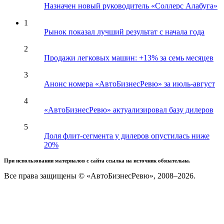
Назначен новый руководитель «Соллерс Алабуга»
1
Рынок показал лучший результат с начала года
2
Продажи легковых машин: +13% за семь месяцев
3
Анонс номера «АвтоБизнесРевю» за июль-август
4
«АвтоБизнесРевю» актуализировал базу дилеров
5
Доля флит-сегмента у дилеров опустилась ниже
20%
При использовании материалов с сайта ссылка на источник обязательна.
Все права защищены © «АвтоБизнесРевю», 2008–2026.