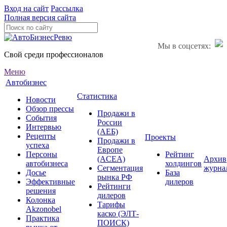
Вход на сайт
Рассылка
Полная версия сайта
Мы в соцсетях:
Свой среди профессионалов
Меню
Автобизнес
Статистика
Новости
Обзор прессы
Продажи в
События
России
Интервью
(АЕБ)
Рецепты
Проекты
Продажи в
успеха
Европе
Персоны
Рейтинг
(ACEA)
Архив
автобизнеса
холдингов
Сегментация
журна
Досье
База
рынка РФ
Эффективные
дилеров
Рейтинги
решения
дилеров
Колонка
Тарифы
Akzonobel
каско (ЭЛТ-
Практика
ПОИСК)