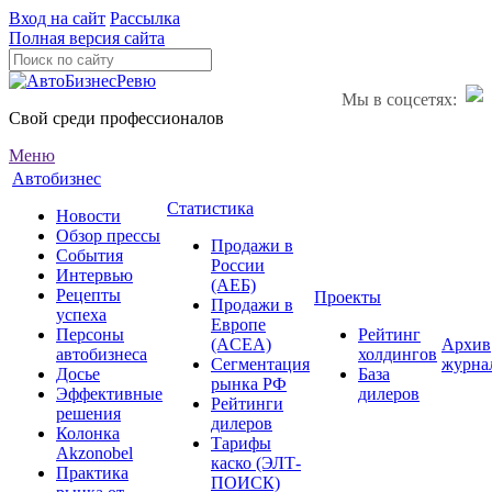
Вход на сайт
Рассылка
Полная версия сайта
Мы в соцсетях:
Свой среди профессионалов
Меню
Автобизнес
Статистика
Новости
Обзор прессы
Продажи в
События
России
Интервью
(АЕБ)
Рецепты
Проекты
Продажи в
успеха
Европе
Персоны
Рейтинг
(ACEA)
Архив
автобизнеса
холдингов
Сегментация
журна
Досье
База
рынка РФ
Эффективные
дилеров
Рейтинги
решения
дилеров
Колонка
Тарифы
Akzonobel
каско (ЭЛТ-
Практика
ПОИСК)