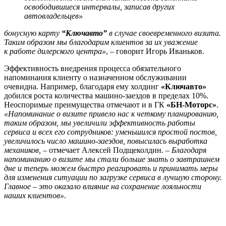
освободившиеся интервалы, записав других
автовладельцев»
бонусную карту
“Ключавто”
в случае своевременного визита.
Таким образом мы благодарим клиентов за их уважение
к работе дилерского центра»
, – говорит Игорь Иваньков.
Эффективность внедрения процесса обязательного
напоминания клиенту о назначенном обслуживании
очевидна. Например, благодаря ему холдинг
«Ключавто»
добился роста количества машино-заездов в пределах 10%.
Неоспоримые преимущества отмечают и в ГК
«БН-Моторс»
.
«Напоминание о визите привело нас к четкому планированию,
таким образом, мы увеличили эффективность работы
сервиса и всех его сотрудников: уменьшился простой постов,
увеличилось число машино-заездов, повысилась выработка
механиков,
– отмечает Алексей Подщеколдин. –
Благодаря
напоминанию о визите мы стали больше знать о завтрашнем
дне и теперь можем быстро реагировать и принимать меры
для изменения ситуации по загрузке сервиса в лучшую сторону.
Главное – это оказало влияние на сохранение лояльности
наших клиентов»
.