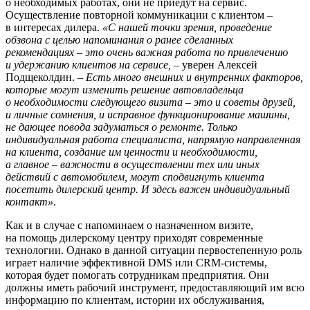
о необходимых работах, они не приедут на сервис.
Осуществление повторной коммуникации с клиентом –
в интересах дилера.
«С нашей точки зрения, проведение
обзвона с целью напоминания о ранее сделанных
рекомендациях – это очень важная работа по привлечению
и удержанию клиентов на сервисе,
– уверен Алексей
Подщеколдин. –
Есть много внешних и внутренних факторов,
которые могут изменить решение автовладельца
о необходимости следующего визита – это и советы друзей,
и личные сомнения, и исправное функционирование машины,
не дающее повода задуматься о ремонте. Только
индивидуальная работа специалиста, напрямую направленная
на клиента, создание им ценности и необходимости,
а главное – важности в осуществлении тех или иных
действий с автомобилем, могут сподвигнуть клиента
посетить дилерский центр. И здесь важен индивидуальный
контакт»
.
Как и в случае с напоминаем о назначенном визите,
на помощь дилерскому центру приходят современные
технологии. Однако в данной ситуации первостепенную роль
играет наличие эффективной DMS или CRM-системы,
которая будет помогать сотрудникам предприятия. Они
должны иметь рабочий инструмент, предоставляющий им всю
информацию по клиентам, истории их обслуживания,