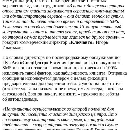
коммуникации, так и с точки зрения ответственных
за решение задачи сотрудников.
«В наших дилерских центрах
оповещением клиента занимаются сервисные консультанты
или администраторы сервиса – они делают звонок за сутки.
Также за час до назначенного времени отправляется SMS.
Если клиент опаздывает более чем на 15 минут, сервисный
консультант звонит и интересуется, приедет ли он или нет,
во втором случае предлагает записаться на другое время»
, –
говорит коммерческий директор
«Ключавто»
Игорь
Иваньков.
По словам директора по послепродажному обслуживанию
ГК
«АвтоСпецЦентр»
Евгения Гришкевича, совокупность
SMS и звонка позволила компании практически на 100%
исключить такой фактор, как забывчивость клиента. Отправка
сообщения используется дилером с целью фиксации
предварительных договоренностей для удобства посетителя
(в тексте указаны назначенное время, имя мастера, контакты
автосалона). Звонок накануне визита – проявление заботы
об автовладельце.
«Напоминание осуществляется во второй половине дня
за сутки до посещения клиентом дилерского центра. Это
позволяет ему спланировать свое время, а сотрудникам
предприятия – скорректировать загрузку постов в случае
отказа от визита»
, – комментирует Евгений Гришкевич.