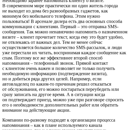
Необходимо заранее напоминать клиенту о визите.
В современном мире практически ни один житель города
не выходит из дома без разнообразных гаджетов, как
минимум без мобильного телефона. Этим нужно
пользоваться! В арсенале дилера есть два основных способа
коммуникации с клиентами. Первый – это отправка SMS-
сообщения. Так можно ненавязчиво напомнить о назначенном
визите – клиент прочитает текст, когда ему это будет удобно,
не отвлекаясь от важных дел. Тем не менее сейчас
осуществляется большое количество SMS-рассылок, и люди
уже перестали их читать, воспринимая каждое сообщение как
спам. Поэтому все же эффективнее второй способ
напоминания – телефонный звонок. Прямой контакт
с клиентом очень важен и позволяет не только получить
необходимую информацию (подтверждение визита),
но и добиться ряда других целей. Например, если
автовладелец по каким-то причинам решил отказаться
от обслуживания, его можно постараться переубедить или
сразу записать на другое время. А в ситуации когда
он подтверждает приезд, можно уже при разговоре спросить
его о необходимости дополнительных работ или обратить
внимание на действующие акции.
Компании по-разному подходят к организации процесса
напоминания – как в плане используемого канала