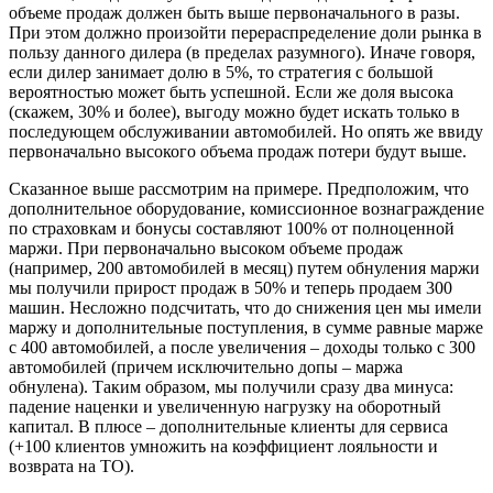
объеме продаж должен быть выше первоначального в разы.
При этом должно произойти перераспределение доли рынка в
пользу данного дилера (в пределах разумного). Иначе говоря,
если дилер занимает долю в 5%, то стратегия с большой
вероятностью может быть успешной. Если же доля высока
(скажем, 30% и более), выгоду можно будет искать только в
последующем обслуживании автомобилей. Но опять же ввиду
первоначально высокого объема продаж потери будут выше.
Сказанное выше рассмотрим на примере. Предположим, что
дополнительное оборудование, комиссионное вознаграждение
по страховкам и бонусы составляют 100% от полноценной
маржи. При первоначально высоком объеме продаж
(например, 200 автомобилей в месяц) путем обнуления маржи
мы получили прирост продаж в 50% и теперь продаем 300
машин. Несложно подсчитать, что до снижения цен мы имели
маржу и дополнительные поступления, в сумме равные марже
с 400 автомобилей, а после увеличения – доходы только с 300
автомобилей (причем исключительно допы – маржа
обнулена). Таким образом, мы получили сразу два минуса:
падение наценки и увеличенную нагрузку на оборотный
капитал. В плюсе – дополнительные клиенты для сервиса
(+100 клиентов умножить на коэффициент лояльности и
возврата на ТО).