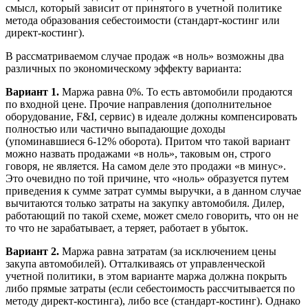
смысл, который зависит от принятого в учетной политике
метода образования себестоимости (стандарт-костинг или
директ-костинг).
В рассматриваемом случае продаж «в ноль» возможны два
различных по экономическому эффекту варианта:
Вариант 1.
Маржа равна 0%. То есть автомобили продаются
по входной цене. Прочие направления (дополнительное
оборудование, F&I, сервис) в идеале должны компенсировать
полностью или частично выпадающие доходы
(упоминавшиеся 6-12% оборота). Притом что такой вариант
можно назвать продажами «в ноль», таковым он, строго
говоря, не является. На самом деле это продажи «в минус».
Это очевидно по той причине, что «ноль» образуется путем
приведения к сумме затрат суммы выручки, а в данном случае
вычитаются только затраты на закупку автомобиля. Дилер,
работающий по такой схеме, может смело говорить, что он не
то что не зарабатывает, а теряет, работает в убыток.
Вариант 2.
Маржа равна затратам (за исключением цены
закупа автомобилей). Отталкиваясь от управленческой
учетной политики, в этом варианте маржа должна покрыть
либо прямые затраты (если себестоимость рассчитывается по
методу директ-костинга), либо все (стандарт-костинг). Однако