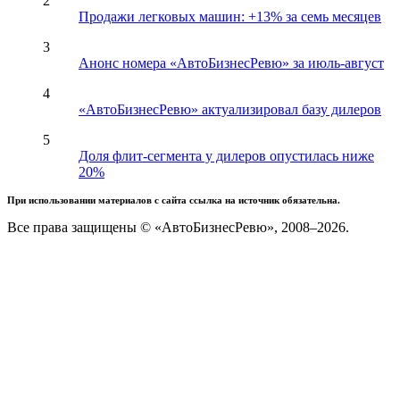
2
Продажи легковых машин: +13% за семь месяцев
3
Анонс номера «АвтоБизнесРевю» за июль-август
4
«АвтоБизнесРевю» актуализировал базу дилеров
5
Доля флит-сегмента у дилеров опустилась ниже
20%
При использовании материалов с сайта ссылка на источник обязательна.
Все права защищены © «АвтоБизнесРевю», 2008–2026.