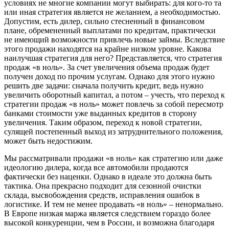
условиях не многие компании могут выбирать: для кого-то та
или иная стратегия является не желанием, а необходимостью.
Допустим, есть дилер, сильно стесненный в финансовом
плане, обремененный выплатами по кредитам, практически
не имеющий возможности привлечь новые займы. Вследствие
этого продажи находятся на крайне низком уровне. Какова
наилучшая стратегия для него? Представляется, что стратегия
продаж «в ноль». За счет увеличения объема продаж будет
получен доход по прочим услугам. Однако для этого нужно
решить две задачи: сначала получить кредит, ведь нужно
увеличить оборотный капитал, а потом – учесть, что переход к
стратегии продаж «в ноль» может повлечь за собой пересмотр
банками стоимости уже выданных кредитов в сторону
увеличения. Таким образом, переход к новой стратегии,
сулящей постепенный выход из затруднительного положения,
может быть недостижим.
Мы рассматривали продажи «в ноль» как стратегию или даже
идеологию дилера, когда все автомобили продаются
фактически без наценки. Однако в идеале это должна быть
тактика. Она прекрасно подходит для сезонной очистки
склада, высвобождения средств, исправления ошибок в
логистике. И тем не менее продавать «в ноль» – ненормально.
В Европе низкая маржа является следствием гораздо более
высокой конкуренции, чем в России, и возможна благодаря