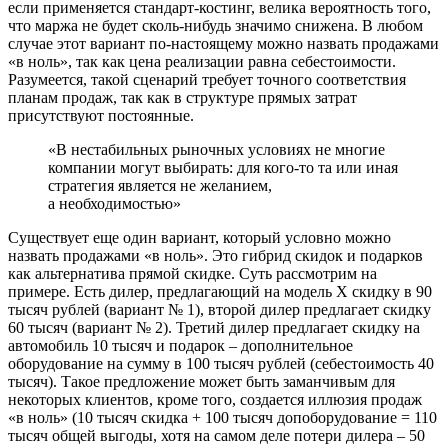
если применяется стандарт-костинг, велика вероятность того,
что маржа не будет сколь-нибудь значимо снижена. В любом
случае этот вариант по-настоящему можно назвать продажами
«в ноль», так как цена реализации равна себестоимости.
Разумеется, такой сценарий требует точного соответствия
планам продаж, так как в структуре прямых затрат
присутствуют постоянные.
«В нестабильных рыночных условиях не многие
компании могут выбирать: для кого-то та или иная
стратегия является не желанием,
а необходимостью»
Существует еще один вариант, который условно можно
назвать продажами «в ноль». Это гибрид скидок и подарков
как альтернатива прямой скидке. Суть рассмотрим на
примере. Есть дилер, предлагающий на модель Х скидку в 90
тысяч рублей (вариант № 1), второй дилер предлагает скидку
60 тысяч (вариант № 2). Третий дилер предлагает скидку на
автомобиль 10 тысяч и подарок – дополнительное
оборудование на сумму в 100 тысяч рублей (себестоимость 40
тысяч). Такое предложение может быть заманчивым для
некоторых клиентов, кроме того, создается иллюзия продаж
«в ноль» (10 тысяч скидка + 100 тысяч допоборудование = 110
тысяч общей выгоды, хотя на самом деле потери дилера – 50