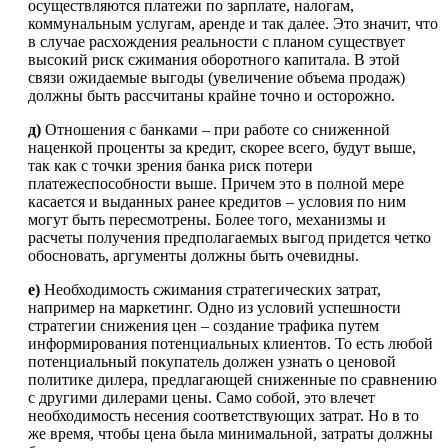
осуществляются платежи по зарплате, налогам,
коммунальным услугам, аренде и так далее. Это значит, что
в случае расхождения реальности с планом существует
высокий риск сжимания оборотного капитала. В этой
связи ожидаемые выгоды (увеличение объема продаж)
должны быть рассчитаны крайне точно и осторожно.
д)
Отношения с банками – при работе со сниженной
наценкой проценты за кредит, скорее всего, будут выше,
так как с точки зрения банка риск потери
платежеспособности выше. Причем это в полной мере
касается и выданных ранее кредитов – условия по ним
могут быть пересмотрены. Более того, механизмы и
расчеты получения предполагаемых выгод придется четко
обосновать, аргументы должны быть очевидны.
е)
Необходимость сжимания стратегических затрат,
например на маркетинг. Одно из условий успешности
стратегии снижения цен – создание трафика путем
информирования потенциальных клиентов. То есть любой
потенциальный покупатель должен узнать о ценовой
политике дилера, предлагающей сниженные по сравнению
с другими дилерами цены. Само собой, это влечет
необходимость несения соответствующих затрат. Но в то
же время, чтобы цена была минимальной, затраты должны