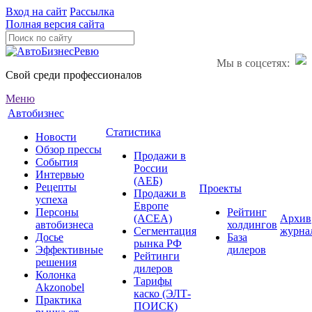
Вход на сайт
Рассылка
Полная версия сайта
Мы в соцсетях:
Свой среди профессионалов
Меню
Автобизнес
Статистика
Новости
Обзор прессы
Продажи в
События
России
Интервью
(АЕБ)
Рецепты
Проекты
Продажи в
успеха
Европе
Персоны
Рейтинг
(ACEA)
Архив
автобизнеса
холдингов
Сегментация
журна
Досье
База
рынка РФ
Эффективные
дилеров
Рейтинги
решения
дилеров
Колонка
Тарифы
Akzonobel
каско (ЭЛТ-
Практика
ПОИСК)