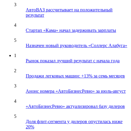
3
АвтоВАЗ рассчитывает на положительный
результат
4
Стартап «Кама» начал задерживать зарплаты
5
Назначен новый руководитель «Соллерс Алабуга»
1
Рынок показал лучший результат с начала года
2
Продажи легковых машин: +13% за семь месяцев
3
Анонс номера «АвтоБизнесРевю» за июль-август
4
«АвтоБизнесРевю» актуализировал базу дилеров
5
Доля флит-сегмента у дилеров опустилась ниже
20%