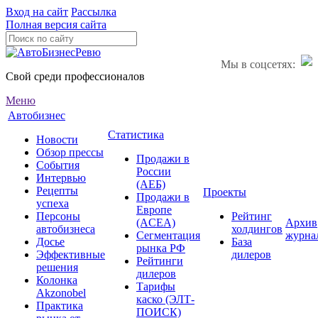
Вход на сайт
Рассылка
Полная версия сайта
Мы в соцсетях:
Свой среди профессионалов
Меню
Автобизнес
Статистика
Новости
Обзор прессы
Продажи в
События
России
Интервью
(АЕБ)
Рецепты
Проекты
Продажи в
успеха
Европе
Персоны
Рейтинг
(ACEA)
Архив
автобизнеса
холдингов
Сегментация
журна
Досье
База
рынка РФ
Эффективные
дилеров
Рейтинги
решения
дилеров
Колонка
Тарифы
Akzonobel
каско (ЭЛТ-
Практика
ПОИСК)