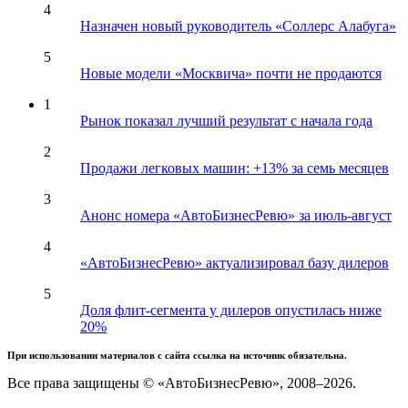
4
Назначен новый руководитель «Соллерс Алабуга»
5
Новые модели «Москвича» почти не продаются
1
Рынок показал лучший результат с начала года
2
Продажи легковых машин: +13% за семь месяцев
3
Анонс номера «АвтоБизнесРевю» за июль-август
4
«АвтоБизнесРевю» актуализировал базу дилеров
5
Доля флит-сегмента у дилеров опустилась ниже
20%
При использовании материалов с сайта ссылка на источник обязательна.
Все права защищены © «АвтоБизнесРевю», 2008–2026.