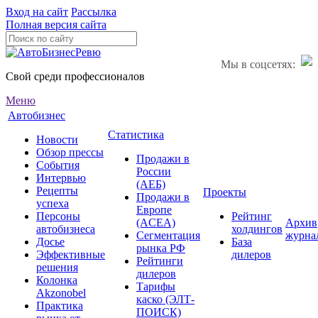
Вход на сайт
Рассылка
Полная версия сайта
Мы в соцсетях:
Свой среди профессионалов
Меню
Автобизнес
Статистика
Новости
Обзор прессы
Продажи в
События
России
Интервью
(АЕБ)
Рецепты
Проекты
Продажи в
успеха
Европе
Персоны
Рейтинг
(ACEA)
Архив
автобизнеса
холдингов
Сегментация
журна
Досье
База
рынка РФ
Эффективные
дилеров
Рейтинги
решения
дилеров
Колонка
Тарифы
Akzonobel
каско (ЭЛТ-
Практика
ПОИСК)