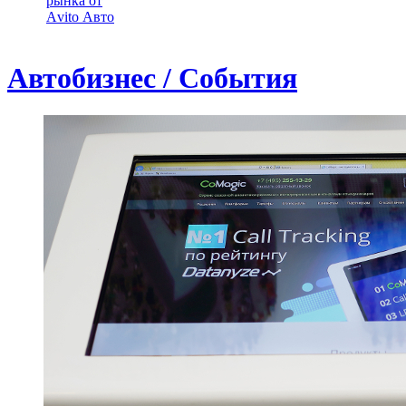
рынка от
Аvito Авто
Автобизнес / События