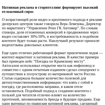
Нативная реклама и сторителлинг формируют высокий
отложенный спрос
О возрастающей роли видео и креативного подхода в рекламе
дилерских центров также говорила Вера Лемехова, Директор
по маркетингу “Управление Рено ГК Автомир”. По словам
спикера, доля отложенных конверсий в продвижении через
видео составляет 30%-50%, и востребованность в подобном
контенте будет только расти. Наилучший результат приносят
видеоотзывы довольных клиентов.
Еще один отлично работающий формат привлечения лидов —
контент-маркетинг и нативная реклама. В качестве примера
был приведен кейс “Поездка по Крымскому мосту”.
Автосалон использовал открытие моста как инфоповод и
совместно с одним печатным изданием сделал спецпроект о
путешествии к полуострову из материковой части России.
Статья содержала большое количество полезной для
автопутешественников информации: что взять с собой в
поездку, где расположены заправки, в каком отеле
остановиться. Подобный подход к созданию контента с
пользой для читателя отлично влияет на количество
прочтений, запоминаемость бренда и будущие продажи. Еще
один материал по правилам нативной рекламы, сделанный