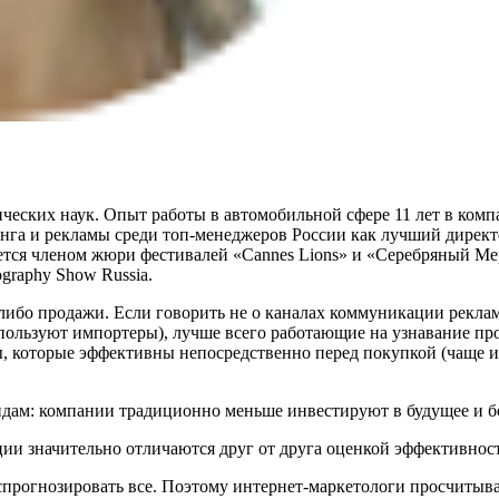
еских наук. Опыт работы в автомобильной сфере 11 лет в комп
нга и рекламы среди топ-менеджеров России как лучший директо
ется членом жюри фестивалей «Cannes Lions» и «Серебряный Ме
ography Show Russia.
либо продажи. Если говорить не о каналах коммуникации рекламы,
спользуют импортеры), лучше всего работающие на узнавание пр
ы, которые эффективны непосредственно перед покупкой (чаще 
ендам: компании традиционно меньше инвестируют в будущее и 
ии значительно отличаются друг от друга оценкой эффективнос
и спрогнозировать все. Поэтому интернет-маркетологи просчиты