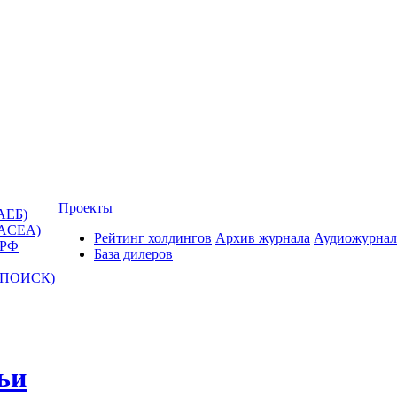
Проекты
АЕБ)
(ACEA)
Рейтинг холдингов
Архив журнала
Аудиожурнал
 РФ
База дилеров
Т-ПОИСК)
ьи