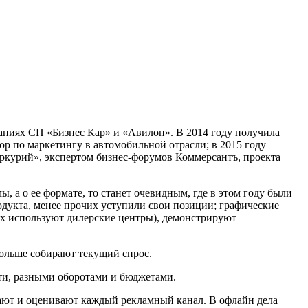
аниях СП «Бизнес Кар» и «Авилон». В 2014 году получила
р по маркетингу в автомобильной отрасли; в 2015 году
ркурий», экспертом бизнес-форумов Коммерсантъ, проекта
 а о ее формате, то станет очевидным, где в этом году были
одукта, менее прочих уступили свои позиции; графические
их используют дилерские центры), демонстрируют
больше собирают текущий спрос.
ти, разными оборотами и бюджетами.
вают и оценивают каждый рекламный канал. В офлайн дела