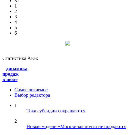
31
1
2
3
4
5
6
Статистика АЕБ:
–
динамика
продаж
в июле
Самое читаемое
Выбор редактора
1
Тока субсидии сокращаются
2
Новые модели «Москвича» почти не продаются