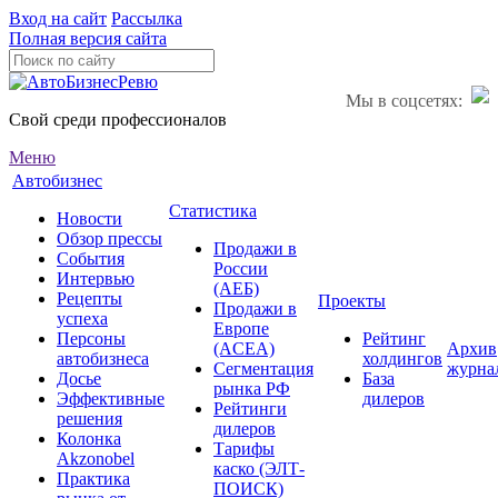
Вход на сайт
Рассылка
Полная версия сайта
Мы в соцсетях:
Свой среди профессионалов
Меню
Автобизнес
Статистика
Новости
Обзор прессы
Продажи в
События
России
Интервью
(АЕБ)
Рецепты
Проекты
Продажи в
успеха
Европе
Персоны
Рейтинг
(ACEA)
Архив
автобизнеса
холдингов
Сегментация
журна
Досье
База
рынка РФ
Эффективные
дилеров
Рейтинги
решения
дилеров
Колонка
Тарифы
Akzonobel
каско (ЭЛТ-
Практика
ПОИСК)