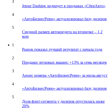
3
Jetour Dashing лидирует в продажах «СберАвто»
4
«АвтоБизнесРевю» актуализировал базу дилеров
5
Средний размер автокредита на вторичке – 1,2
млн
1
Рынок показал лучший результат с начала года
2
Продажи легковых машин: +13% за семь месяцев
3
Анонс номера «АвтоБизнесРевю» за июль-август
4
«АвтоБизнесРевю» актуализировал базу дилеров
5
Доля флит-сегмента у дилеров опустилась ниже
20%