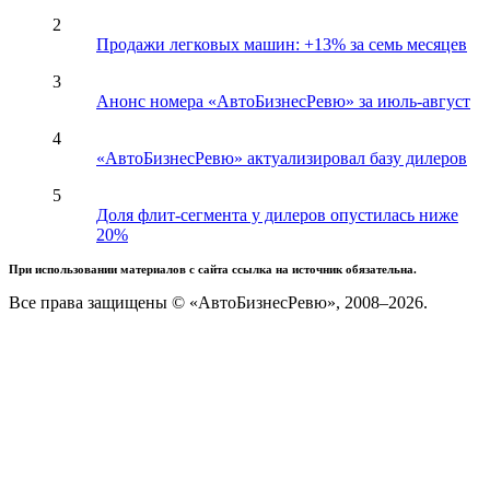
2
Продажи легковых машин: +13% за семь месяцев
3
Анонс номера «АвтоБизнесРевю» за июль-август
4
«АвтоБизнесРевю» актуализировал базу дилеров
5
Доля флит-сегмента у дилеров опустилась ниже
20%
При использовании материалов с сайта ссылка на источник обязательна.
Все права защищены © «АвтоБизнесРевю», 2008–2026.