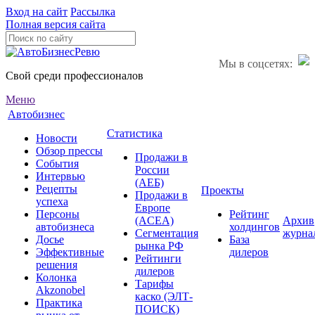
Вход на сайт
Рассылка
Полная версия сайта
Мы в соцсетях:
Свой среди профессионалов
Меню
Автобизнес
Статистика
Новости
Обзор прессы
Продажи в
События
России
Интервью
(АЕБ)
Рецепты
Проекты
Продажи в
успеха
Европе
Персоны
Рейтинг
(ACEA)
Архив
автобизнеса
холдингов
Сегментация
журна
Досье
База
рынка РФ
Эффективные
дилеров
Рейтинги
решения
дилеров
Колонка
Тарифы
Akzonobel
каско (ЭЛТ-
Практика
ПОИСК)