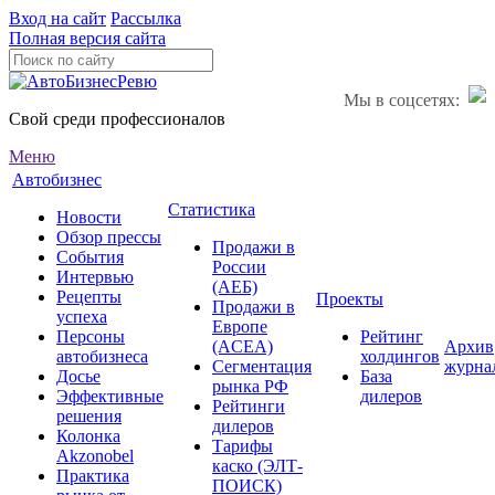
Вход на сайт
Рассылка
Полная версия сайта
Мы в соцсетях:
Свой среди профессионалов
Меню
Автобизнес
Статистика
Новости
Обзор прессы
Продажи в
События
России
Интервью
(АЕБ)
Рецепты
Проекты
Продажи в
успеха
Европе
Персоны
Рейтинг
(ACEA)
Архив
автобизнеса
холдингов
Сегментация
журна
Досье
База
рынка РФ
Эффективные
дилеров
Рейтинги
решения
дилеров
Колонка
Тарифы
Akzonobel
каско (ЭЛТ-
Практика
ПОИСК)