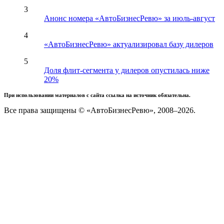
3
Анонс номера «АвтоБизнесРевю» за июль-август
4
«АвтоБизнесРевю» актуализировал базу дилеров
5
Доля флит-сегмента у дилеров опустилась ниже
20%
При использовании материалов с сайта ссылка на источник обязательна.
Все права защищены © «АвтоБизнесРевю», 2008–2026.