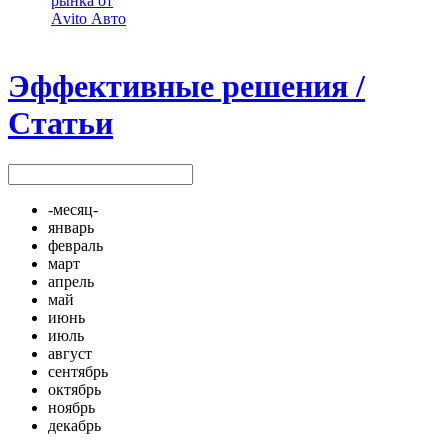
рынка от
Аvito Авто
Эффективные решения /
Статьи
-месяц-
январь
февраль
март
апрель
май
июнь
июль
август
сентябрь
октябрь
ноябрь
декабрь