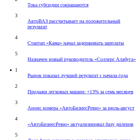
Тока субсидии сокращаются
3
АвтоВАЗ рассчитывает на положительный
результат
4
Стартап «Кама» начал задерживать зарплаты
5
Назначен новый руководитель «Соллерс Алабуга»
1
Рынок показал лучший результат с начала года
2
Продажи легковых машин: +13% за семь месяцев
3
Анонс номера «АвтоБизнесРевю» за июль-август
4
«АвтоБизнесРевю» актуализировал базу дилеров
5