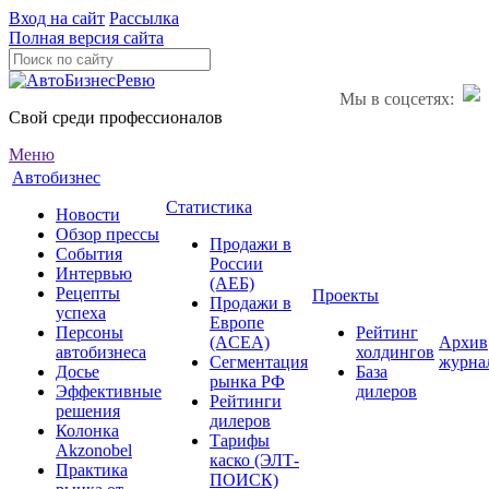
Вход на сайт
Рассылка
Полная версия сайта
Мы в соцсетях:
Свой среди профессионалов
Меню
Автобизнес
Статистика
Новости
Обзор прессы
Продажи в
События
России
Интервью
(АЕБ)
Рецепты
Проекты
Продажи в
успеха
Европе
Персоны
Рейтинг
(ACEA)
Архив
автобизнеса
холдингов
Сегментация
журна
Досье
База
рынка РФ
Эффективные
дилеров
Рейтинги
решения
дилеров
Колонка
Тарифы
Akzonobel
каско (ЭЛТ-
Практика
ПОИСК)