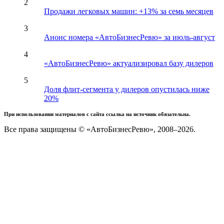
2
Продажи легковых машин: +13% за семь месяцев
3
Анонс номера «АвтоБизнесРевю» за июль-август
4
«АвтоБизнесРевю» актуализировал базу дилеров
5
Доля флит-сегмента у дилеров опустилась ниже
20%
При использовании материалов с сайта ссылка на источник обязательна.
Все права защищены © «АвтоБизнесРевю», 2008–2026.