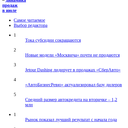
–
динамика
продаж
в июле
Самое читаемое
Выбор редактора
1
Тока субсидии сокращаются
2
Новые модели «Москвича» почти не продаются
3
Jetour Dashing лидирует в продажах «СберАвто»
4
«АвтоБизнесРевю» актуализировал базу дилеров
5
Средний размер автокредита на вторичке – 1,2
млн
1
Рынок показал лучший результат с начала года