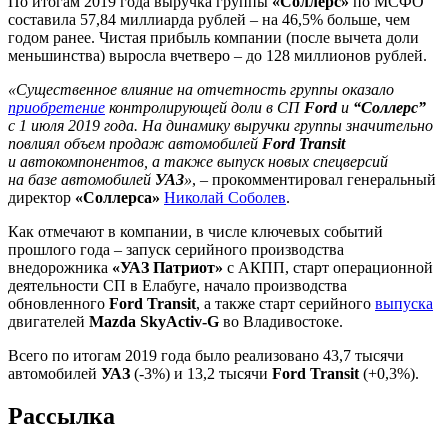
По итогам 2019 года выручка группы
«Соллерс»
по МСФО
составила 57,84 миллиарда рублей – на 46,5% больше, чем
годом ранее. Чистая прибыль компании (после вычета доли
меньшинства) выросла вчетверо – до 128 миллионов рублей.
«Существенное влияние на отчетность группы оказало
приобретение
контролирующей доли в СП
Ford
и
“Соллерс”
с 1 июля 2019 года. На динамику выручки группы значительно
повлиял объем продаж автомобилей
Ford Transit
и автокомпонентов, а также выпуск новых спецверсий
на базе автомобилей
УАЗ
»
, – прокомментировал генеральный
директор
«Соллерса»
Николай Соболев
.
Как отмечают в компании, в числе ключевых событий
прошлого года – запуск серийного производства
внедорожника
«УАЗ Патриот»
с АКПП, старт операционной
деятельности СП в Елабуге, начало производства
обновленного
Ford Transit
, а также старт серийного
выпуска
двигателей
Mazda SkyActiv-G
во Владивостоке.
Всего по итогам 2019 года было реализовано 43,7 тысячи
автомобилей
УАЗ
(-3%) и 13,2 тысячи
Ford Transit
(+0,3%).
Рассылка