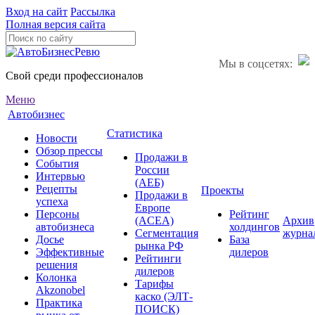
Вход на сайт
Рассылка
Полная версия сайта
Мы в соцсетях:
Свой среди профессионалов
Меню
Автобизнес
Статистика
Новости
Обзор прессы
Продажи в
События
России
Интервью
(АЕБ)
Рецепты
Проекты
Продажи в
успеха
Европе
Персоны
Рейтинг
(ACEA)
Архив
автобизнеса
холдингов
Сегментация
журна
Досье
База
рынка РФ
Эффективные
дилеров
Рейтинги
решения
дилеров
Колонка
Тарифы
Akzonobel
каско (ЭЛТ-
Практика
ПОИСК)