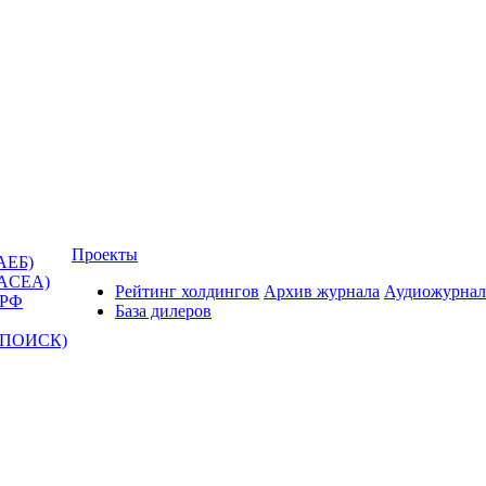
Проекты
АЕБ)
(ACEA)
Рейтинг холдингов
Архив журнала
Аудиожурнал
 РФ
База дилеров
Т-ПОИСК)