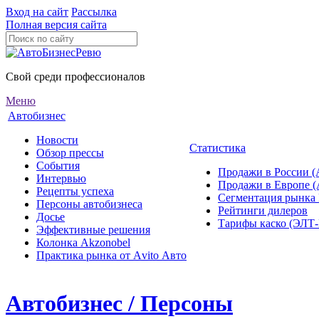
Вход на сайт
Рассылка
Полная версия сайта
Свой среди профессионалов
Меню
Автобизнес
Новости
Статистика
Обзор прессы
События
Продажи в России (
Интервью
Продажи в Европе 
Рецепты успеха
Сегментация рынка
Персоны автобизнеса
Рейтинги дилеров
Досье
Тарифы каско (ЭЛ
Эффективные решения
Колонка Akzonobel
Практика рынка от Аvito Авто
Автобизнес / Персоны