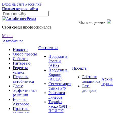
Вход на сайт
Рассылка
Полная версия сайта
Мы в соцсетях:
Свой среди профессионалов
Меню
Автобизнес
Статистика
Новости
Обзор прессы
Продажи в
События
России
Интервью
(АЕБ)
Рецепты
Проекты
Продажи в
успеха
Европе
Персоны
Рейтинг
(ACEA)
Архив
автобизнеса
холдингов
Сегментация
журна
Досье
База
рынка РФ
Эффективные
дилеров
Рейтинги
решения
дилеров
Колонка
Тарифы
Akzonobel
каско (ЭЛТ-
Практика
ПОИСК)