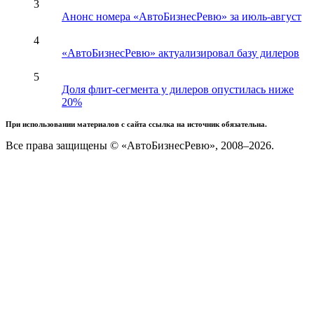
3
Анонс номера «АвтоБизнесРевю» за июль-август
4
«АвтоБизнесРевю» актуализировал базу дилеров
5
Доля флит-сегмента у дилеров опустилась ниже
20%
При использовании материалов с сайта ссылка на источник обязательна.
Все права защищены © «АвтоБизнесРевю», 2008–2026.