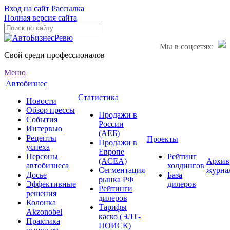
Вход на сайт
Рассылка
Полная версия сайта
Мы в соцсетях:
Свой среди профессионалов
Меню
Автобизнес
Статистика
Новости
Обзор прессы
Продажи в
События
России
Интервью
(АЕБ)
Рецепты
Проекты
Продажи в
успеха
Европе
Персоны
Рейтинг
(ACEA)
Архив
автобизнеса
холдингов
Сегментация
журна
Досье
База
рынка РФ
Эффективные
дилеров
Рейтинги
решения
дилеров
Колонка
Тарифы
Akzonobel
каско (ЭЛТ-
Практика
ПОИСК)