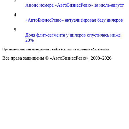
Анонс номера «АвтоБизнесРевю» за июль-август
4
«АвтоБизнесРевю» актуализировал базу дилеров
5
Доля флит-сегмента у дилеров опустилась ниже
20%
При использовании материалов с сайта ссылка на источник обязательна.
Все права защищены © «АвтоБизнесРевю», 2008–2026.