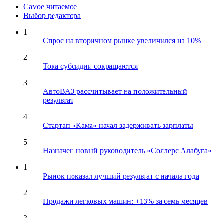
Самое читаемое
Выбор редактора
1
Спрос на вторичном рынке увеличился на 10%
2
Тока субсидии сокращаются
3
АвтоВАЗ рассчитывает на положительный
результат
4
Стартап «Кама» начал задерживать зарплаты
5
Назначен новый руководитель «Соллерс Алабуга»
1
Рынок показал лучший результат с начала года
2
Продажи легковых машин: +13% за семь месяцев
3