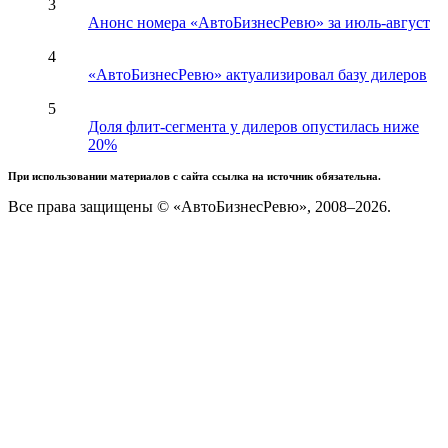
3
Анонс номера «АвтоБизнесРевю» за июль-август
4
«АвтоБизнесРевю» актуализировал базу дилеров
5
Доля флит-сегмента у дилеров опустилась ниже
20%
При использовании материалов с сайта ссылка на источник обязательна.
Все права защищены © «АвтоБизнесРевю», 2008–2026.