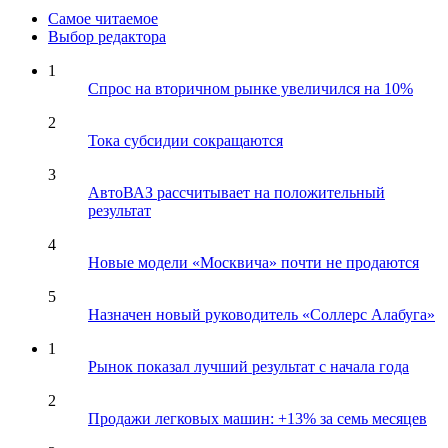
Самое читаемое
Выбор редактора
1
Спрос на вторичном рынке увеличился на 10%
2
Тока субсидии сокращаются
3
АвтоВАЗ рассчитывает на положительный
результат
4
Новые модели «Москвича» почти не продаются
5
Назначен новый руководитель «Соллерс Алабуга»
1
Рынок показал лучший результат с начала года
2
Продажи легковых машин: +13% за семь месяцев