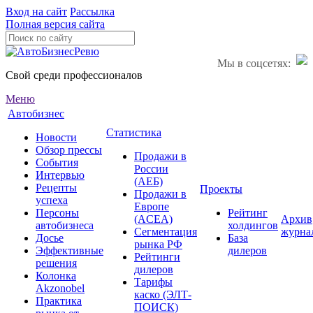
Вход на сайт
Рассылка
Полная версия сайта
Мы в соцсетях:
Свой среди профессионалов
Меню
Автобизнес
Статистика
Новости
Обзор прессы
Продажи в
События
России
Интервью
(АЕБ)
Рецепты
Проекты
Продажи в
успеха
Европе
Персоны
Рейтинг
(ACEA)
Архив
автобизнеса
холдингов
Сегментация
журна
Досье
База
рынка РФ
Эффективные
дилеров
Рейтинги
решения
дилеров
Колонка
Тарифы
Akzonobel
каско (ЭЛТ-
Практика
ПОИСК)