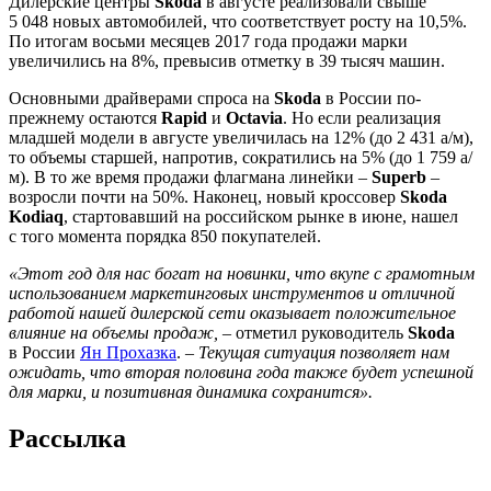
Дилерские центры
Skoda
в августе реализовали свыше
5 048 новых автомобилей, что соответствует росту на 10,5%.
По итогам восьми месяцев 2017 года продажи марки
увеличились на 8%, превысив отметку в 39 тысяч машин.
Основными драйверами спроса на
Skoda
в России по-
прежнему остаются
Rapid
и
Octavia
. Но если реализация
младшей модели в августе увеличилась на 12% (до 2 431 а/м),
то объемы старшей, напротив, сократились на 5% (до 1 759 а/
м). В то же время продажи флагмана линейки –
Superb
–
возросли почти на 50%. Наконец, новый кроссовер
Skoda
Kodiaq
, стартовавший на российском рынке в июне, нашел
с того момента порядка 850 покупателей.
«Этот год для нас богат на новинки, что вкупе с грамотным
использованием маркетинговых инструментов и отличной
работой нашей дилерской сети оказывает положительное
влияние на объемы продаж,
– отметил руководитель
Skoda
в России
Ян Прохазка
. –
Текущая ситуация позволяет нам
ожидать, что вторая половина года также будет успешной
для марки, и позитивная динамика сохранится».
Рассылка