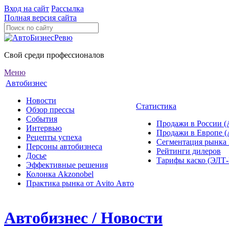
Вход на сайт
Рассылка
Полная версия сайта
Свой среди профессионалов
Меню
Автобизнес
Новости
Статистика
Обзор прессы
События
Продажи в России (
Интервью
Продажи в Европе 
Рецепты успеха
Сегментация рынка
Персоны автобизнеса
Рейтинги дилеров
Досье
Тарифы каско (ЭЛ
Эффективные решения
Колонка Akzonobel
Практика рынка от Аvito Авто
Автобизнес / Новости