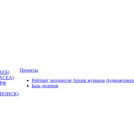
Проекты
АЕБ)
(ACEA)
Рейтинг холдингов
Архив журнала
Аудиожурнал
 РФ
База дилеров
Т-ПОИСК)