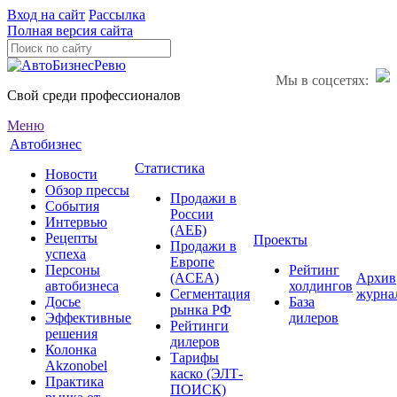
Вход на сайт
Рассылка
Полная версия сайта
Мы в соцсетях:
Свой среди профессионалов
Меню
Автобизнес
Статистика
Новости
Обзор прессы
Продажи в
События
России
Интервью
(АЕБ)
Рецепты
Проекты
Продажи в
успеха
Европе
Персоны
Рейтинг
(ACEA)
Архив
автобизнеса
холдингов
Сегментация
журна
Досье
База
рынка РФ
Эффективные
дилеров
Рейтинги
решения
дилеров
Колонка
Тарифы
Akzonobel
каско (ЭЛТ-
Практика
ПОИСК)