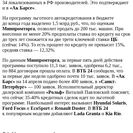
34 локализованных в РФ производителей. Это подтверждают
и в
«Ак Барсе»
.
На программу льготного автокредитования в бюджете
до конца года выделено 1,5 млрд руб., что, по оценкам
Минпромторга
, позволит продать до 200 тыс. машин. При
внесении не менее 20% предоплаты ставка по кредиту на срок
до трех лет снижается на две трети ключевой ставки
ЦБ
(сейчас 14%). То есть процент по кредиту не превысит 15%,
средняя ставка — 12,32%.
По данным
Минпромторга
, за первые пять дней действия
программы поступило 11,3 тыс. заявок, одобрены 6,2 тыс.,
по 884 договорам прошла оплата. В
ВТБ 24
сообщили, что
за первые две недели одобрено почти 10 тыс. заявок. В
«Ак
Барс»
на 14 апреля подано более 400 заявок, в
«Санкт-
Петербург»
— 100 заявок. Исполнительный директор
дилерской компании
«Рольф»
Виталий Павловский поясняет,
что сейчас 35-40% кредитных сделок идет по льготной
программе. Наибольший интерес вызывают
Hyundai Solaris
,
Ford Focus
и
EcoSport
и
Renault Duster
. В
ВТБ 24
к популярным моделям добавляют
Lada Granta
и
Kia Rio
.