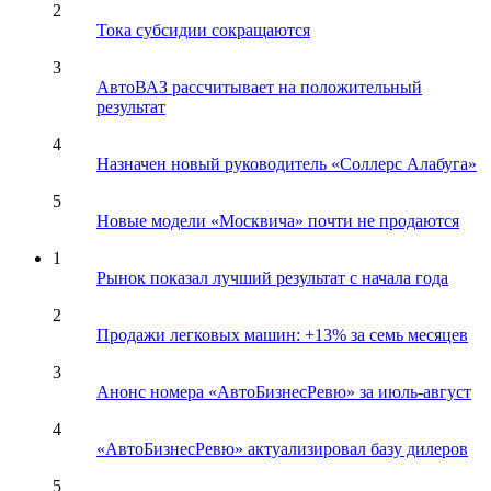
2
Тока субсидии сокращаются
3
АвтоВАЗ рассчитывает на положительный
результат
4
Назначен новый руководитель «Соллерс Алабуга»
5
Новые модели «Москвича» почти не продаются
1
Рынок показал лучший результат с начала года
2
Продажи легковых машин: +13% за семь месяцев
3
Анонс номера «АвтоБизнесРевю» за июль-август
4
«АвтоБизнесРевю» актуализировал базу дилеров
5