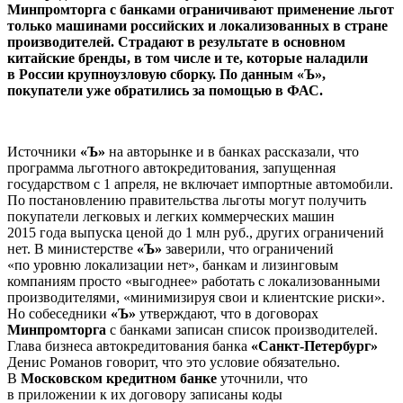
Минпромторга с банками ограничивают применение льгот
только машинами российских и локализованных в стране
производителей. Страдают в результате в основном
китайские бренды, в том числе и те, которые наладили
в России крупноузловую сборку. По данным «Ъ»,
покупатели уже обратились за помощью в ФАС.
Источники
«Ъ»
на авторынке и в банках рассказали, что
программа льготного автокредитования, запущенная
государством с 1 апреля, не включает импортные автомобили.
По постановлению правительства льготы могут получить
покупатели легковых и легких коммерческих машин
2015 года выпуска ценой до 1 млн руб., других ограничений
нет. В министерстве
«Ъ»
заверили, что ограничений
«по уровню локализации нет», банкам и лизинговым
компаниям просто «выгоднее» работать с локализованными
производителями, «минимизируя свои и клиентские риски».
Но собеседники
«Ъ»
утверждают, что в договорах
Минпромторга
с банками записан список производителей.
Глава бизнеса автокредитования банка
«Санкт-Петербург»
Денис Романов говорит, что это условие обязательно.
В
Московском кредитном банке
уточнили, что
в приложении к их договору записаны коды