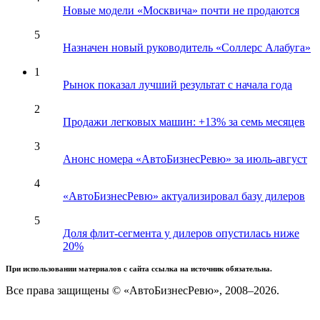
Новые модели «Москвича» почти не продаются
5
Назначен новый руководитель «Соллерс Алабуга»
1
Рынок показал лучший результат с начала года
2
Продажи легковых машин: +13% за семь месяцев
3
Анонс номера «АвтоБизнесРевю» за июль-август
4
«АвтоБизнесРевю» актуализировал базу дилеров
5
Доля флит-сегмента у дилеров опустилась ниже
20%
При использовании материалов с сайта ссылка на источник обязательна.
Все права защищены © «АвтоБизнесРевю», 2008–2026.