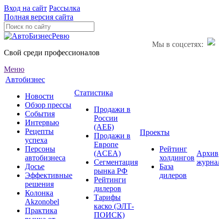
Вход на сайт
Рассылка
Полная версия сайта
Мы в соцсетях:
Свой среди профессионалов
Меню
Автобизнес
Статистика
Новости
Обзор прессы
Продажи в
События
России
Интервью
(АЕБ)
Рецепты
Проекты
Продажи в
успеха
Европе
Персоны
Рейтинг
(ACEA)
Архив
автобизнеса
холдингов
Сегментация
журна
Досье
База
рынка РФ
Эффективные
дилеров
Рейтинги
решения
дилеров
Колонка
Тарифы
Akzonobel
каско (ЭЛТ-
Практика
ПОИСК)