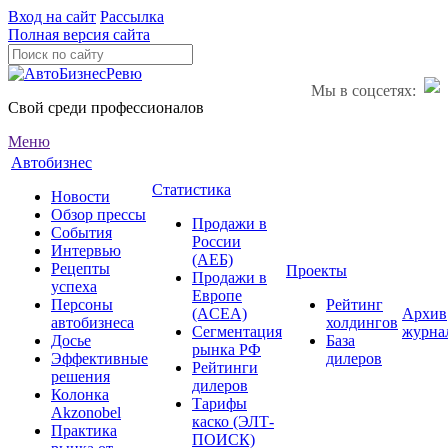
Вход на сайт
Рассылка
Полная версия сайта
Мы в соцсетях:
Свой среди профессионалов
Меню
Автобизнес
Статистика
Новости
Обзор прессы
Продажи в
События
России
Интервью
(АЕБ)
Рецепты
Проекты
Продажи в
успеха
Европе
Персоны
Рейтинг
(ACEA)
Архив
автобизнеса
холдингов
Сегментация
журна
Досье
База
рынка РФ
Эффективные
дилеров
Рейтинги
решения
дилеров
Колонка
Тарифы
Akzonobel
каско (ЭЛТ-
Практика
ПОИСК)