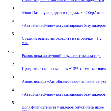
3
Jetour Dashing лидирует в продажах «СберАвто»
4
«АвтоБизнесРевю» актуализировал базу дилеров
5
Средний размер автокредита на вторичке – 1,2
млн
1
Рынок показал лучший результат с начала года
2
Продажи легковых машин: +13% за семь месяцев
3
Анонс номера «АвтоБизнесРевю» за июль-август
4
«АвтоБизнесРевю» актуализировал базу дилеров
5
Доля флит-сегмента у дилеров опустилась ниже