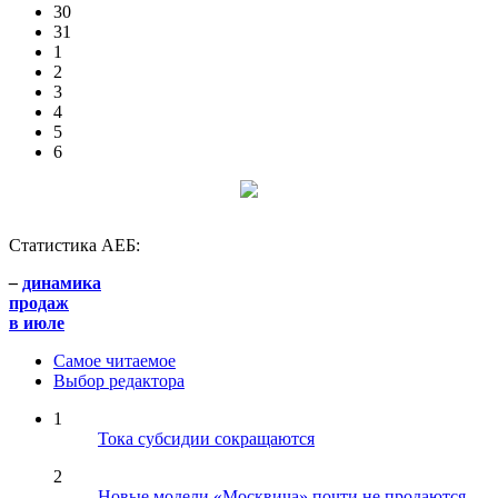
30
31
1
2
3
4
5
6
Статистика АЕБ:
–
динамика
продаж
в июле
Самое читаемое
Выбор редактора
1
Тока субсидии сокращаются
2
Новые модели «Москвича» почти не продаются