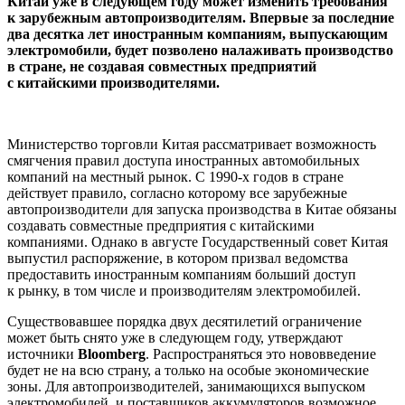
Китай уже в следующем году может изменить требования
к зарубежным автопроизводителям. Впервые за последние
два десятка лет иностранным компаниям, выпускающим
электромобили, будет позволено налаживать производство
в стране, не создавая совместных предприятий
с китайскими производителями.
Министерство торговли Китая рассматривает возможность
смягчения правил доступа иностранных автомобильных
компаний на местный рынок. С 1990-х годов в стране
действует правило, согласно которому все зарубежные
автопроизводители для запуска производства в Китае обязаны
создавать совместные предприятия с китайскими
компаниями. Однако в августе Государственный совет Китая
выпустил распоряжение, в котором призвал ведомства
предоставить иностранным компаниям больший доступ
к рынку, в том числе и производителям электромобилей.
Существовавшее порядка двух десятилетий ограничение
может быть снято уже в следующем году, утверждают
источники
Bloomberg
. Распространяться это нововведение
будет не на всю страну, а только на особые экономические
зоны. Для автопроизводителей, занимающихся выпуском
электромобилей, и поставщиков аккумуляторов возможное