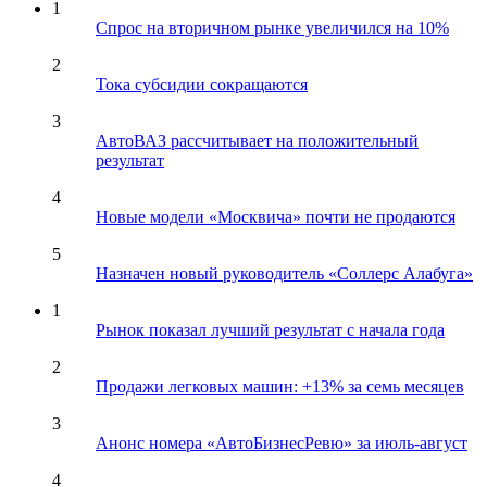
1
Спрос на вторичном рынке увеличился на 10%
2
Тока субсидии сокращаются
3
АвтоВАЗ рассчитывает на положительный
результат
4
Новые модели «Москвича» почти не продаются
5
Назначен новый руководитель «Соллерс Алабуга»
1
Рынок показал лучший результат с начала года
2
Продажи легковых машин: +13% за семь месяцев
3
Анонс номера «АвтоБизнесРевю» за июль-август
4