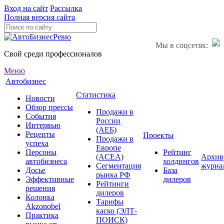
Вход на сайт
Рассылка
Полная версия сайта
Мы в соцсетях:
Свой среди профессионалов
Меню
Автобизнес
Статистика
Новости
Обзор прессы
Продажи в
События
России
Интервью
(АЕБ)
Рецепты
Проекты
Продажи в
успеха
Европе
Персоны
Рейтинг
(ACEA)
Архив
автобизнеса
холдингов
Сегментация
журна
Досье
База
рынка РФ
Эффективные
дилеров
Рейтинги
решения
дилеров
Колонка
Тарифы
Akzonobel
каско (ЭЛТ-
Практика
ПОИСК)