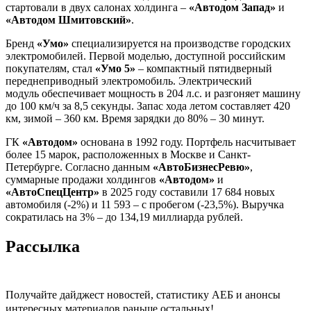
стартовали в двух салонах холдинга –
«Автодом Запад»
и
«Автодом Шмитовский»
.
Бренд
«Умо»
специализируется на производстве городских
электромобилей. Первой моделью, доступной российским
покупателям, стал
«Умо 5»
– компактный пятидверный
переднеприводный электромобиль. Электрический
модуль обеспечивает мощность в 204 л.с. и разгоняет машину
до 100 км/ч за 8,5 секунды. Запас хода летом составляет 420
км, зимой – 360 км. Время зарядки до 80% – 30 минут.
ГК
«Автодом»
основана в 1992 году. Портфель насчитывает
более 15 марок, расположенных в Москве и Санкт-
Петербурге. Согласно данным
«АвтоБизнесРевю»
,
суммарные продажи холдингов
«Автодом»
и
«АвтоСпецЦентр»
в 2025 году составили 17 684 новых
автомобиля (-2%) и 11 593 – с пробегом (-23,5%). Выручка
сократилась на 3% – до 134,19 миллиарда рублей.
Рассылка
Получайте дайджест новостей, статистику АЕБ и анонсы
интересных материалов раньше остальных!