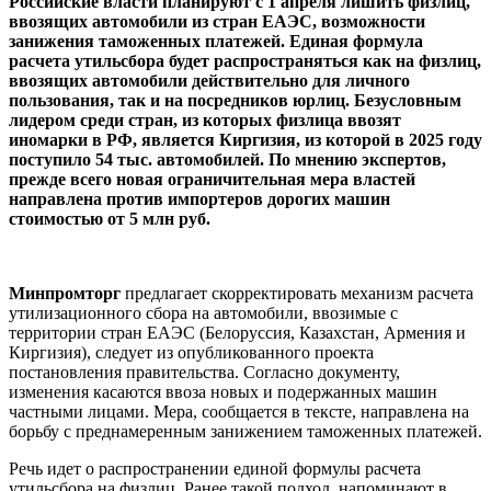
Российские власти планируют с 1 апреля лишить физлиц,
ввозящих автомобили из стран ЕАЭС, возможности
занижения таможенных платежей. Единая формула
расчета утильсбора будет распространяться как на физлиц,
ввозящих автомобили действительно для личного
пользования, так и на посредников юрлиц. Безусловным
лидером среди стран, из которых физлица ввозят
иномарки в РФ, является Киргизия, из которой в 2025 году
поступило 54 тыс. автомобилей. По мнению экспертов,
прежде всего новая ограничительная мера властей
направлена против импортеров дорогих машин
стоимостью от 5 млн руб.
Минпромторг
предлагает скорректировать механизм расчета
утилизационного сбора на автомобили, ввозимые с
территории стран ЕАЭС (Белоруссия, Казахстан, Армения и
Киргизия), следует из опубликованного проекта
постановления правительства. Согласно документу,
изменения касаются ввоза новых и подержанных машин
частными лицами. Мера, сообщается в тексте, направлена на
борьбу с преднамеренным занижением таможенных платежей.
Речь идет о распространении единой формулы расчета
утильсбора на физлиц. Ранее такой подход, напоминают в