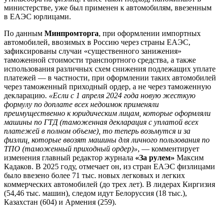
министерстве, уже был применен к автомобилям, ввезенным
в ЕАЭС юрлицами.
По данным
Минпромторга
, при оформлении импортных
автомобилей, ввозимых в Россию через страны ЕАЭС,
зафиксированы случаи «существенного занижения»
таможенной стоимости транспортного средства, а также
использования различных схем снижения подлежащих уплате
платежей — в частности, при оформлении таких автомобилей
через таможенный приходный ордер, а не через таможенную
декларацию.
«Если с 1 апреля 2024 года новую жесткую
формулу по доплате всех недоимок применяли
преимущественно к юридическим лицам, которые оформляли
машины по ГТД (таможенная декларация с уплатой всех
платежей в полном объеме), то теперь возьмутся и за
физлиц, которые ввозят машины для личного пользования по
ТПО (таможенный приходный ордер)»
, — комментирует
изменения главный редактор журнала
«За рулем»
Максим
Кадаков. В 2025 году, отмечает он, из стран ЕАЭС физлицами
было ввезено более 71 тыс. новых легковых и легких
коммерческих автомобилей (до трех лет). В лидерах Киргизия
(54,46 тыс. машин), следом идут Белоруссия (18 тыс.),
Казахстан (604) и Армения (259).