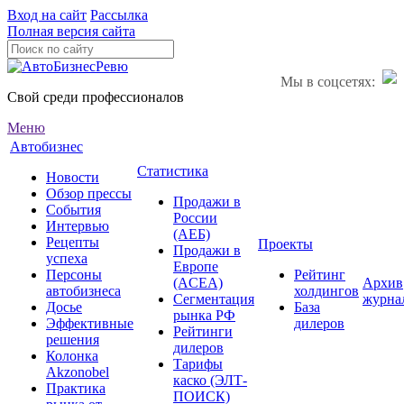
Вход на сайт
Рассылка
Полная версия сайта
Мы в соцсетях:
Свой среди профессионалов
Меню
Автобизнес
Статистика
Новости
Обзор прессы
Продажи в
События
России
Интервью
(АЕБ)
Рецепты
Проекты
Продажи в
успеха
Европе
Персоны
Рейтинг
(ACEA)
Архив
автобизнеса
холдингов
Сегментация
журна
Досье
База
рынка РФ
Эффективные
дилеров
Рейтинги
решения
дилеров
Колонка
Тарифы
Akzonobel
каско (ЭЛТ-
Практика
ПОИСК)