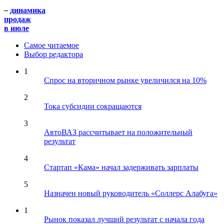
–
динамика
продаж
в июле
Самое читаемое
Выбор редактора
1
Спрос на вторичном рынке увеличился на 10%
2
Тока субсидии сокращаются
3
АвтоВАЗ рассчитывает на положительный
результат
4
Стартап «Кама» начал задерживать зарплаты
5
Назначен новый руководитель «Соллерс Алабуга»
1
Рынок показал лучший результат с начала года