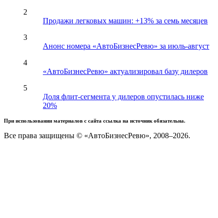
2
Продажи легковых машин: +13% за семь месяцев
3
Анонс номера «АвтоБизнесРевю» за июль-август
4
«АвтоБизнесРевю» актуализировал базу дилеров
5
Доля флит-сегмента у дилеров опустилась ниже
20%
При использовании материалов с сайта ссылка на источник обязательна.
Все права защищены © «АвтоБизнесРевю», 2008–2026.