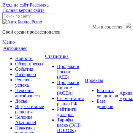
Вход на сайт
Рассылка
Полная версия сайта
Мы в соцсетях:
Свой среди профессионалов
Меню
Автобизнес
Статистика
Новости
Обзор прессы
Продажи в
События
России
Интервью
(АЕБ)
Рецепты
Проекты
Продажи в
успеха
Европе
Персоны
Рейтинг
(ACEA)
Архив
автобизнеса
холдингов
Сегментация
журна
Досье
База
рынка РФ
Эффективные
дилеров
Рейтинги
решения
дилеров
Колонка
Тарифы
Akzonobel
каско (ЭЛТ-
Практика
ПОИСК)