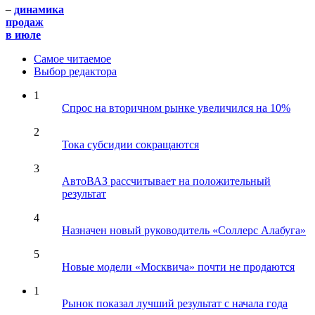
–
динамика
продаж
в июле
Самое читаемое
Выбор редактора
1
Спрос на вторичном рынке увеличился на 10%
2
Тока субсидии сокращаются
3
АвтоВАЗ рассчитывает на положительный
результат
4
Назначен новый руководитель «Соллерс Алабуга»
5
Новые модели «Москвича» почти не продаются
1
Рынок показал лучший результат с начала года