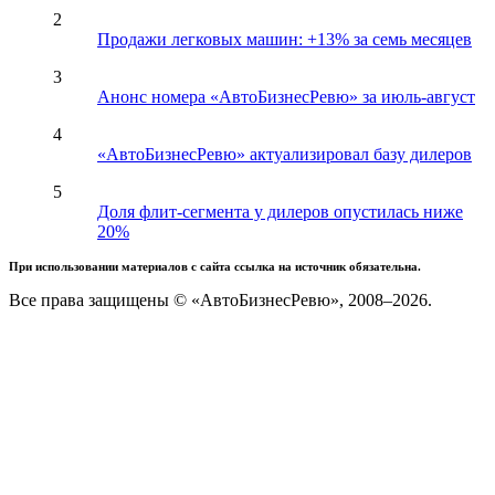
2
Продажи легковых машин: +13% за семь месяцев
3
Анонс номера «АвтоБизнесРевю» за июль-август
4
«АвтоБизнесРевю» актуализировал базу дилеров
5
Доля флит-сегмента у дилеров опустилась ниже
20%
При использовании материалов с сайта ссылка на источник обязательна.
Все права защищены © «АвтоБизнесРевю», 2008–2026.