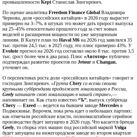
промышленности
Kept
Станислав Зингиревич.
По оценке аналитика
Freedom Finance Global
Владимира
Чернова, доля «российских китайцев» в 2026 году вырастет
примерно на 3–7%, в штуках это может дать прирост выпуска
на 25–45% относительно прошлого года за счет новых
моделей и расширения мощности по уже запущенным
линиям. В Калуге план по
Haval M6
на 2026 год заявлялся 35
тыс. против 24,5 тыс. в 2025 году, это плюс примерно 43%. У
Evolute
прогноз на 2026 год составлял около 8 тыс. против 3,5
тыс. (рост более чем в два раза). Плюс
«Автотор»
публично
подтверждал развитие проектов по
Jetour
и
Changan
,
уточняет он.
О перспективах роста доли «российских китайцев» говорит и
господин Зингиревич.
«Группа
Chery
со всеми своими
крупными суббрендами продолжает локализацию в России,
Geely
начинает свою локализацию в нашей стране»
,—
напоминает он. Как стало известно
“Ъ”
, выпуск суббренда
Chery
—
Exeed
— ведется на бывшем заводе
Mercedes
в
Подмосковье. Впрочем, пока речь идет о небольших партиях:
как отмечали российские власти, полномасштабное серийное
производство будет запущено в 2026 году. Что касается бренда
Geely
, то сборка этих машин под российской маркой
Volga
будет запущена на нижегородском заводе во втором квартале